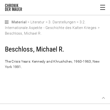
Material
>
Literatur
>
3. Darstellungen
>
3.2.
Internationale Aspekte - Geschichte des Kalten Krieges
>
Beschloss, Michael R.
Beschloss, Michael R.
The Crisis Years: Kennedy and Khrushchev, 1960-1963, New
York 1991.