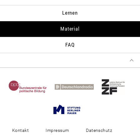
Koreakrieg, die Berlin-Krise, Mauerbau, Kubakrise,
Vietnamkrieg und atomare Politik. Steininger beschreibt das
Lernen
Ende der Sowjetunion als systemimmanent und den Kalten
Krieg als logische Folge der Politik Stalins.
Material
FAQ
Kontakt
Impressum
Datenschutz