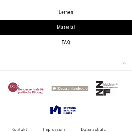
in Bonn im Juni 1989, die Fluchtversuche von DDR-Bürgern,
den Fall der Mauer sowie den Zweiplusvier-Prozess und die
Lernen
Ratifizierung der Deutschlandverträge. Er stützt seine
Darstellung auf Forschungen und Gespräche mit Zeitzeugen
aus Moskau, Berlin und Bonn.
Material
FAQ
Kontakt
Impressum
Datenschutz