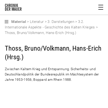
Material
>
Literatur
>
3. Darstellungen
>
3.2.
Internationale Aspekte - Geschichte des Kalten Krieges
>
Thoss, Bruno/Volkmann, Hans-Erich (Hrsg.)
Thoss, Bruno/Volkmann, Hans-Erich
(Hrsg.)
Zwischen Kaltem Krieg und Entspannung. Sicherheits- und
Deutschlandpolitik der Bundesrepublik im Mächtesystem der
Jahre 1953-1956, Boppard am Rhein 1988.