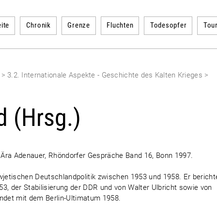
ite
Chronik
Grenze
Fluchten
Todesopfer
Tou
n
>
3.2. Internationale Aspekte - Geschichte des Kalten Krieges
>
d (Hrsg.)
er Ära Adenauer, Rhöndorfer Gespräche Band 16, Bonn 1997.
wjetischen Deutschlandpolitik zwischen 1953 und 1958. Er bericht
3, der Stabilisierung der DDR und von Walter Ulbricht sowie von
endet mit dem Berlin-Ultimatum 1958.