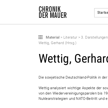
Startse
Material
>
Literatur
>
3. Darstellunge
Wettig, Gerhard (Hrsg.)
Wettig, Gerhar
Die sowjetische Deutschland-Politik in d
Wettig analysiert wichtige Aspekte der so
von den Wiedervereinigungsparolen bis 195
Nuklearstrategien und NATO-Beitritt und 