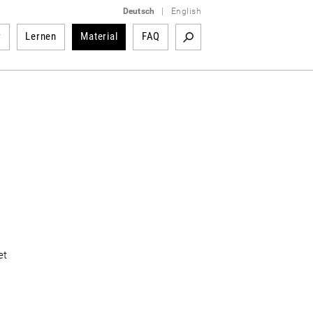
Deutsch
|
English
r
Lernen
Material
FAQ
et