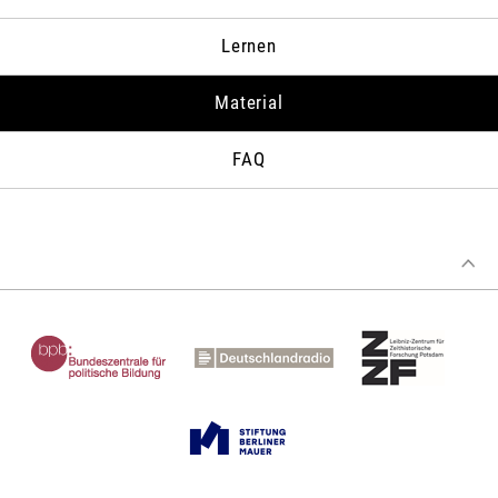
Mitglied in das westliche Bündnis 1955 und auf das veränderte
deutsch-britische Verhältnis in den Jahren danach. Auf der
Lernen
Grundlage eines Quellenstudiums in britischen, amerikanischen
und deutschen Archiven analysiert er u.a. die
Viermächtekonferenzen, die Disengagement-Problematik und
Material
die zweite Berlin-Krise.
FAQ