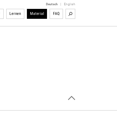
Deutsch
|
English
r
Lernen
Material
FAQ