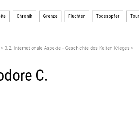
ite
Chronik
Grenze
Fluchten
Todesopfer
Tou
n
>
3.2. Internationale Aspekte - Geschichte des Kalten Krieges
>
odore C.