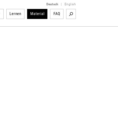
Deutsch
|
English
r
Lernen
Material
FAQ