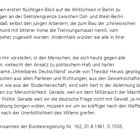
 ersten flüchtigen Blick auf die Wirklichkeit in Berlin zu
 Tagen an der Sektorengrenze zwischen Ost- und West-Berlin
aß selbst den jungen Arbeitern, die zum Bau der „chinesischen
und mit bitterer Ironie die Trennungsmauer nennt, vom
er zugesellt wurden. Andernfalls würden sie alle in ihrer
 mir vorstellen, in den Menschen, die sich heute gegen alle
, vielleicht den Ansatz zu politischem Haß und harter
ame „Unteilbares Deutschland" wurde von Theodor Heuss gepräg
nschen aus allen Parteien und Richtungen, aus den Gewerkschaft
ten wie aus der Studentenschaft, sind sehr hart in der Ablehnung d
en zur Menschlichkeit. Gerade, weil wir dem Mißbrauch der Mach
 Politik. Gerade weil wir die deutsche Frage nicht mit Gewalt, ja n
rdnung bringen wollen, müssen wir um so kräftiger nach den Waff
ach der Unerbittlichkeit des Willens greifen.
ionsamtes der Bundesregierung Nr. 162, 31.8.1961, S.1555.