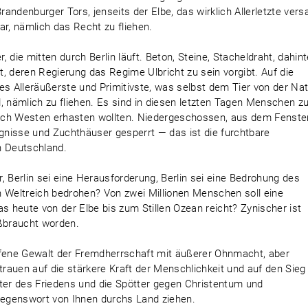
ndenburger Tors, jenseits der Elbe, das wirklich Allerletzte versa
, nämlich das Recht zu fliehen.
 die mitten durch Berlin läuft. Beton, Steine, Stacheldraht, dahint
et, deren Regierung das Regime Ulbricht zu sein vorgibt. Auf die
es Alleräußerste und Primitivste, was selbst dem Tier von der Na
rd, nämlich zu fliehen. Es sind in diesen letzten Tagen Menschen z
h Westen erhasten wollten. Niedergeschossen, aus dem Fenste
ngnisse und Zuchthäuser gesperrt — das ist die furchtbare
en Deutschland.
Berlin sei eine Herausforderung, Berlin sei eine Bedrohung des
ein Weltreich bedrohen? Von zwei Millionen Menschen soll eine
 heute von der Elbe bis zum Stillen Ozean reicht? Zynischer ist
ißbraucht worden.
 offene Gewalt der Fremdherrschaft mit äußerer Ohnmacht, aber
rauen auf die stärkere Kraft der Menschlichkeit und auf den Sieg
hter des Friedens und die Spötter gegen Christentum und
egenswort von Ihnen durchs Land ziehen.