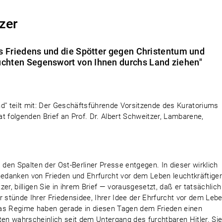
zer
es Friedens und die Spötter gegen Christentum und
chten Segenswort von Ihnen durchs Land ziehen"
d" teilt mit: Der Geschäftsführende Vorsitzende des Kuratoriums
at folgenden Brief an Prof. Dr. Albert Schweitzer, Lambarene,
 den Spalten der Ost-Berliner Presse entgegen. In dieser wirklich
edanken von Frieden und Ehrfurcht vor dem Leben leuchtkräftige
er, billigen Sie in ihrem Brief — vorausgesetzt, daß er tatsächlich
r stünde Ihrer Friedensidee, Ihrer Idee der Ehrfurcht vor dem Leb
s Regime haben gerade in diesen Tagen dem Frieden einen
n wahrscheinlich seit dem Untergang des furchtbaren Hitler. Si