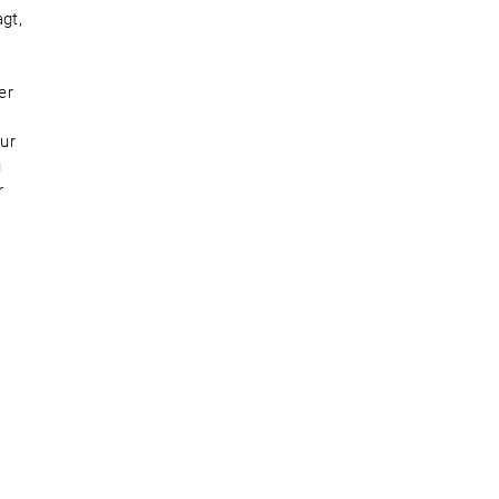
gt,
er
tur
u
r