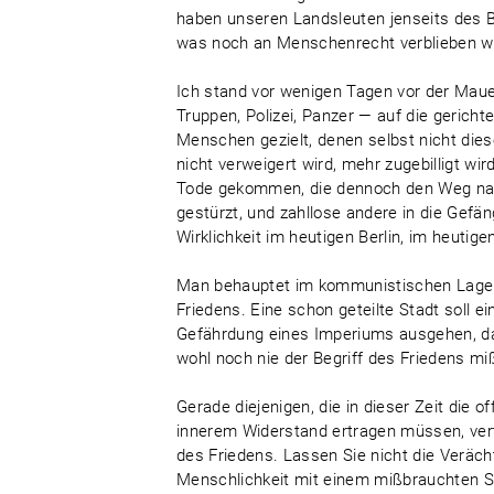
haben unseren Landsleuten jenseits des Bra
was noch an Menschenrecht verblieben war
Ich stand vor wenigen Tagen vor der Mauer,
Truppen, Polizei, Panzer — auf die gericht
Menschen gezielt, denen selbst nicht dies
nicht verweigert wird, mehr zugebilligt wi
Tode gekommen, die dennoch den Weg nac
gestürzt, und zahllose andere in die Gefä
Wirklichkeit im heutigen Berlin, im heutig
Man behauptet im kommunistischen Lager, 
Friedens. Eine schon geteilte Stadt soll 
Gefährdung eines Imperiums ausgehen, das
wohl noch nie der Begriff des Friedens m
Gerade diejenigen, die in dieser Zeit die
innerem Widerstand ertragen müssen, vert
des Friedens. Lassen Sie nicht die Veräc
Menschlichkeit mit einem mißbrauchten S