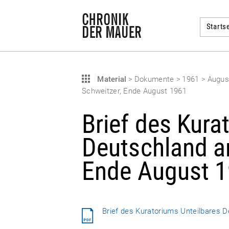
Startse
Material
>
Dokumente
>
1961
>
Augu
Schweitzer, Ende August 1961
Brief des Kura
Deutschland an
Ende August 
Brief des Kuratoriums Unteilbares 