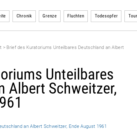
ite
Chronik
Grenze
Fluchten
Todesopfer
Tou
st
>
Brief des Kuratoriums Unteilbares Deutschland an Albert
toriums Unteilbares
 Albert Schweitzer,
1961
Deutschland an Albert Schweitzer, Ende August 1961