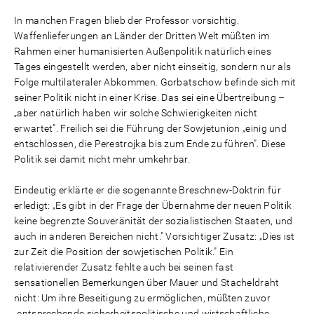
In manchen Fragen blieb der Professor vorsichtig.
Waffenlieferungen an Länder der Dritten Welt müßten im
Rahmen einer humanisierten Außenpolitik natürlich eines
Tages eingestellt werden, aber nicht einseitig, sondern nur als
Folge multilateraler Abkommen. Gorbatschow befinde sich mit
seiner Politik nicht in einer Krise. Das sei eine Übertreibung –
„aber natürlich haben wir solche Schwierigkeiten nicht
erwartet". Freilich sei die Führung der Sowjetunion „einig und
entschlossen, die Perestrojka bis zum Ende zu führen". Diese
Politik sei damit nicht mehr umkehrbar.
Eindeutig erklärte er die sogenannte Breschnew-Doktrin für
erledigt: „Es gibt in der Frage der Übernahme der neuen Politik
keine begrenzte Souveränität der sozialistischen Staaten, und
auch in anderen Bereichen nicht." Vorsichtiger Zusatz: „Dies ist
zur Zeit die Position der sowjetischen Politik." Ein
relativierender Zusatz fehlte auch bei seinen fast
sensationellen Bemerkungen über Mauer und Stacheldraht
nicht: Um ihre Beseitigung zu ermöglichen, müßten zuvor
„entsprechende sicherheitspolitische und wirtschaftliche