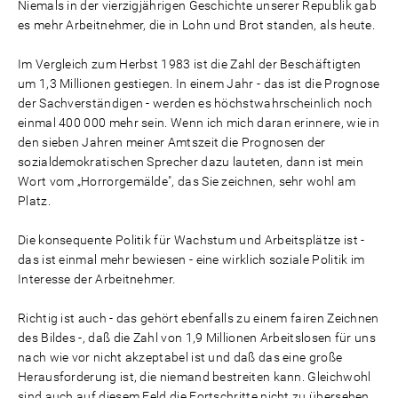
Niemals in der vierzigjährigen Geschichte unserer Republik gab
es mehr Arbeitnehmer, die in Lohn und Brot standen, als heute.
Im Vergleich zum Herbst 1983 ist die Zahl der Beschäftigten
um 1,3 Millionen gestiegen. In einem Jahr - das ist die Prognose
der Sachverständigen - werden es höchstwahrscheinlich noch
einmal 400 000 mehr sein. Wenn ich mich daran erinnere, wie in
den sieben Jahren meiner Amtszeit die Prognosen der
sozialdemokratischen Sprecher dazu lauteten, dann ist mein
Wort vom „Horrorgemälde", das Sie zeichnen, sehr wohl am
Platz.
Die konsequente Politik für Wachstum und Arbeitsplätze ist -
das ist einmal mehr bewiesen - eine wirklich soziale Politik im
Interesse der Arbeitnehmer.
Richtig ist auch - das gehört ebenfalls zu einem fairen Zeichnen
des Bildes -, daß die Zahl von 1,9 Millionen Arbeitslosen für uns
nach wie vor nicht akzeptabel ist und daß das eine große
Herausforderung ist, die niemand bestreiten kann. Gleichwohl
sind auch auf diesem Feld die Fortschritte nicht zu übersehen.