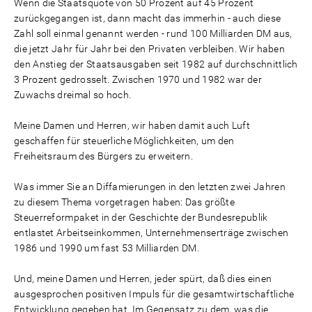
Wenn die Staatsquote von 50 Prozent auf 45 Prozent
zurückgegangen ist, dann macht das immerhin - auch diese
Zahl soll einmal genannt werden - rund 100 Milliarden DM aus,
die jetzt Jahr für Jahr bei den Privaten verbleiben. Wir haben
den Anstieg der Staatsausgaben seit 1982 auf durchschnittlich
3 Prozent gedrosselt. Zwischen 1970 und 1982 war der
Zuwachs dreimal so hoch.
Meine Damen und Herren, wir haben damit auch Luft
geschaffen für steuerliche Möglichkeiten, um den
Freiheitsraum des Bürgers zu erweitern.
Was immer Sie an Diffamierungen in den letzten zwei Jahren
zu diesem Thema vorgetragen haben: Das größte
Steuerreformpaket in der Geschichte der Bundesrepublik
entlastet Arbeitseinkommen, Unternehmenserträge zwischen
1986 und 1990 um fast 53 Milliarden DM.
Und, meine Damen und Herren, jeder spürt, daß dies einen
ausgesprochen positiven Impuls für die gesamtwirtschaftliche
Entwicklung gegeben hat. Im Gegensatz zu dem, was die