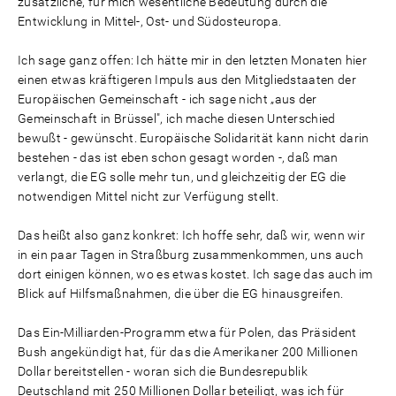
zusätzliche, für mich wesentliche Bedeutung durch die
Entwicklung in Mittel-, Ost- und Südosteuropa.
Ich sage ganz offen: Ich hätte mir in den letzten Monaten hier
einen etwas kräftigeren Impuls aus den Mitgliedstaaten der
Europäischen Gemeinschaft - ich sage nicht „aus der
Gemeinschaft in Brüssel", ich mache diesen Unterschied
bewußt - gewünscht. Europäische Solidarität kann nicht darin
bestehen - das ist eben schon gesagt worden -, daß man
verlangt, die EG solle mehr tun, und gleichzeitig der EG die
notwendigen Mittel nicht zur Verfügung stellt.
Das heißt also ganz konkret: Ich hoffe sehr, daß wir, wenn wir
in ein paar Tagen in Straßburg zusammenkommen, uns auch
dort einigen können, wo es etwas kostet. Ich sage das auch im
Blick auf Hilfsmaßnahmen, die über die EG hinausgreifen.
Das Ein-Milliarden-Programm etwa für Polen, das Präsident
Bush angekündigt hat, für das die Amerikaner 200 Millionen
Dollar bereitstellen - woran sich die Bundesrepublik
Deutschland mit 250 Millionen Dollar beteiligt, was ich für