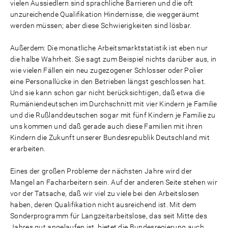
vielen Aussiedlern sind sprachliche Barrieren und die oft
unzureichende Qualifikation Hindernisse, die weggeräumt
werden müssen; aber diese Schwierigkeiten sind lösbar.
Außerdem: Die monatliche Arbeitsmarktstatistik ist eben nur
die halbe Wahrheit. Sie sagt zum Beispiel nichts darüber aus, in
wie vielen Fällen ein neu zugezogener Schlosser oder Polier
eine Personallücke in den Betrieben längst geschlossen hat.
Und sie kann schon gar nicht berücksichtigen, daß etwa die
Rumäniendeutschen im Durchschnitt mit vier Kindern je Familie
und die Rußlanddeutschen sogar mit fünf Kindern je Familie zu
uns kommen und daß gerade auch diese Familien mit ihren
Kindern die Zukunft unserer Bundesrepublik Deutschland mit
erarbeiten.
Eines der großen Probleme der nächsten Jahre wird der
Mangel an Facharbeitern sein. Auf der anderen Seite stehen wir
vor der Tatsache, daß wir viel zu viele bei den Arbeitslosen
haben, deren Qualifikation nicht ausreichend ist. Mit dem
Sonderprogramm für Langzeitarbeitslose, das seit Mitte des
Jahres gut angelaufen ist, bietet die Bundesregierung auch