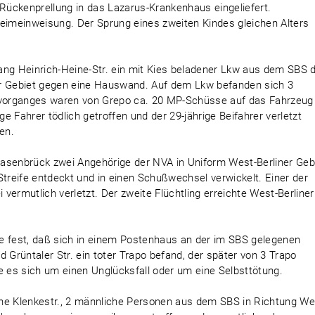
ückenprellung in das Lazarus-Krankenhaus eingeliefert.
Heimeinweisung. Der Sprung eines zweiten Kindes gleichen Alters
g Heinrich-Heine-Str. ein mit Kies beladener Lkw aus dem SBS d
er Gebiet gegen eine Hauswand. Auf dem Lkw befanden sich 3
vorganges waren von Grepo ca. 20 MP-Schüsse auf das Fahrzeug
 Fahrer tödlich getroffen und der 29-jährige Beifahrer verletzt
gen.
asenbrück zwei Angehörige der NVA in Uniform West-Berliner Geb
Streife entdeckt und in einen Schußwechsel verwickelt. Einer der
vermutlich verletzt. Der zweite Flüchtling erreichte West-Berliner
e fest, daß sich in einem Postenhaus an der im SBS gelegenen
Grüntaler Str. ein toter Trapo befand, der später von 3 Trapo
e es sich um einen Unglücksfall oder um eine Selbsttötung.
he Klenkestr., 2 männliche Personen aus dem SBS in Richtung We