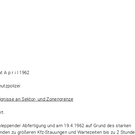
 A p r i l 1962
utzpolizei
gnisse an Sektor- und Zonengrenze
rt.
hleppender Abfertigung und am 19.4.1962 auf Grund des starken
linden zu größeren Kfz-Stauungen und Wartezeiten bis zu 2 Stunde