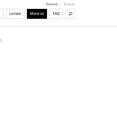
Deutsch
|
English
r
Lernen
Material
FAQ
62