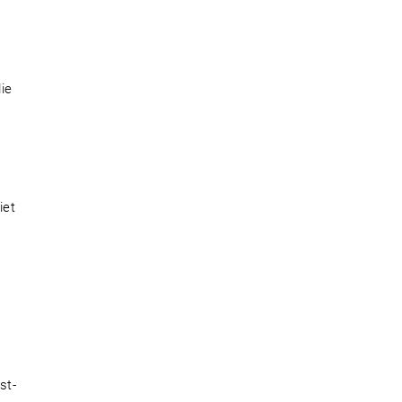
ie
iet
st-