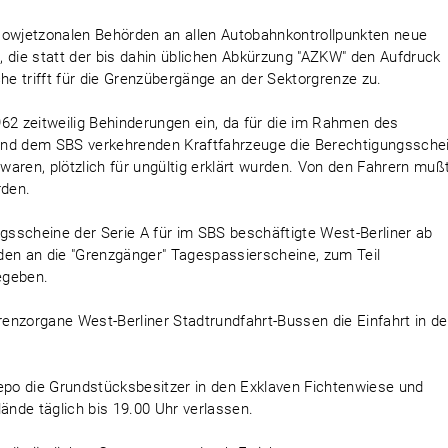
sowjetzonalen Behörden an allen Autobahnkontrollpunkten neue
 die statt der bis dahin üblichen Abkürzung "AZKW" den Aufdruck
he trifft für die Grenzübergänge an der Sektorgrenze zu.
62 zeitweilig Behinderungen ein, da für die im Rahmen des
und dem SBS verkehrenden Kraftfahrzeuge die Berechtigungsschei
 waren, plötzlich für ungültig erklärt wurden. Von den Fahrern muß
rden.
sscheine der Serie A für im SBS beschäftigte West-Berliner ab
urden an die "Grenzgänger" Tagespassierscheine, zum Teil
egeben.
enzorgane West-Berliner Stadtrundfahrt-Bussen die Einfahrt in d
po die Grundstücksbesitzer in den Exklaven Fichtenwiese und
nde täglich bis 19.00 Uhr verlassen.