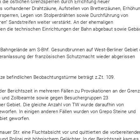
 die östlichen Grenzsperren durch Errichtung neuer
s vorhandener Drahtzäune, Aufstellen von Bretterzäunen, Erhöhu
ersperren, Legen von Stolperdrähten sowie Durchführung von
en" Sandstreifen weiter verstärkt. An der ehemaligen
den die technischen Einrichtungen der Bahn abgebaut sowie Gebä
 Bahngelände am S-Bhf. Gesundbrunnen auf West-Berliner Gebiet 
eranlassung der französischen Schutzmacht wieder abgerissen
nze befindlichen Beobachtungstürme beträgt z.Zt. 109.
er Berichtszeit in mehreren Fällen zu Provokationen an der Grenz
ei- und Zollbeamte sowie gegen Besuchergruppen 23
er Gebiet. Die gleiche Anzahl von TW wurde daraufhin von
worfen. In einigen anderen Fällen wurden von Grepo Steine und
biet geworfen.
nauer Str. eine Fluchtabsicht vor und quittierten die vorbereitende
d Polizei mit höhnischem Gelächter. In der Berichtszeit kam es