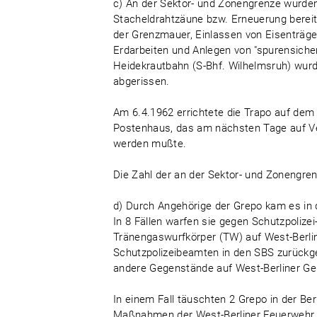
c) An der Sektor- und Zonengrenze wurden
Stacheldrahtzäune bzw. Erneuerung bereit
der Grenzmauer, Einlassen von Eisenträg
Erdarbeiten und Anlegen von "spurensicher
Heidekrautbahn (S-Bhf. Wilhelmsruh) wur
abgerissen.
Am 6.4.1962 errichtete die Trapo auf dem
Postenhaus, das am nächsten Tage auf V
werden mußte.
Die Zahl der an der Sektor- und Zonengre
d) Durch Angehörige der Grepo kam es in d
In 8 Fällen warfen sie gegen Schutzpoliz
Tränengaswurfkörper (TW) auf West-Berlin
Schutzpolizeibeamten in den SBS zurückge
andere Gegenstände auf West-Berliner Ge
In einem Fall täuschten 2 Grepo in der Ber
Maßnahmen der West-Berliner Feuerwehr un