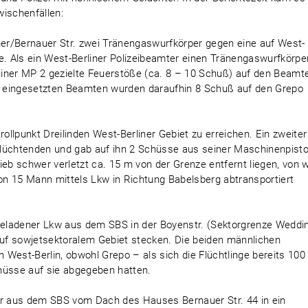
ischenfällen:
er/Bernauer Str. zwei Tränengaswurfkörper gegen eine auf West-
e. Als ein West-Berliner Polizeibeamter einen Tränengaswurfkörper
iner MP 2 gezielte Feuerstöße (ca. 8 – 10 Schuß) auf den Beamt
 eingesetzten Beamten wurden daraufhin 8 Schuß auf den Grepo
llpunkt Dreilinden West-Berliner Gebiet zu erreichen. Ein zweiter
lüchtenden und gab auf ihn 2 Schüsse aus seiner Maschinenpisto
ieb schwer verletzt ca. 15 m von der Grenze entfernt liegen, von 
n 15 Mann mittels Lkw in Richtung Babelsberg abtransportiert
eladener Lkw aus dem SBS in der Boyenstr. (Sektorgrenze Weddi
 auf sowjetsektoralem Gebiet stecken. Die beiden männlichen
West-Berlin, obwohl Grepo – als sich die Flüchtlinge bereits 100
hüsse auf sie abgegeben hatten.
er aus dem SBS vom Dach des Hauses Bernauer Str. 44 in ein