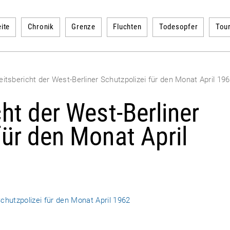
ite
Chronik
Grenze
Fluchten
Todesopfer
Tou
eitsbericht der West-Berliner Schutzpolizei für den Monat April 19
cht der West-Berliner
für den Monat April
Schutzpolizei für den Monat April 1962