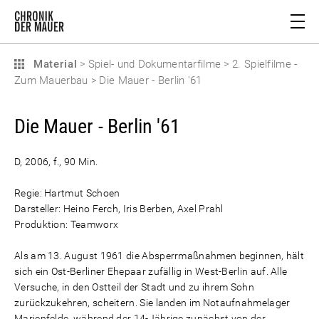
Material
>
Spiel- und Dokumentarfilme
>
2. Spielfilme -
Zum Mauerbau
>
Die Mauer - Berlin '61
Die Mauer - Berlin '61
D, 2006, f., 90 Min.
Regie: Hartmut Schoen
Darsteller: Heino Ferch, Iris Berben, Axel Prahl
Produktion: Teamworx
Als am 13. August 1961 die Absperrmaßnahmen beginnen, hält
sich ein Ost-Berliner Ehepaar zufällig in West-Berlin auf. Alle
Versuche, in den Ostteil der Stadt und zu ihrem Sohn
zurückzukehren, scheitern. Sie landen im Notaufnahmelager
Marienfelde, während der 14-Jährige zunächst von der