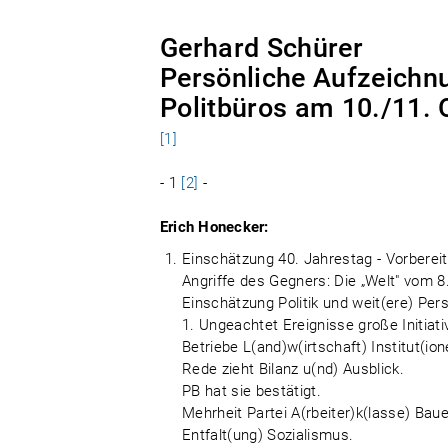
Gerhard Schürer
Persönliche Aufzeichnu
Politbüros am 10./11.
[1]
- 1
[2]
-
Erich Honecker:
Einschätzung 40. Jahrestag - Vorbereit(
Angriffe des Gegners: Die „Welt" vom 8
Einschätzung Politik und weit(ere) Per
1. Ungeachtet Ereignisse große Initiati
Betriebe L(and)w(irtschaft) Institut(ion
Rede zieht Bilanz u(nd) Ausblick.
PB hat sie bestätigt.
Mehrheit Partei A(rbeiter)k(lasse) Bauern
Entfalt(ung) Sozialismus.