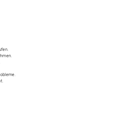
ufen.
ehmen.
.
robleme.
t.