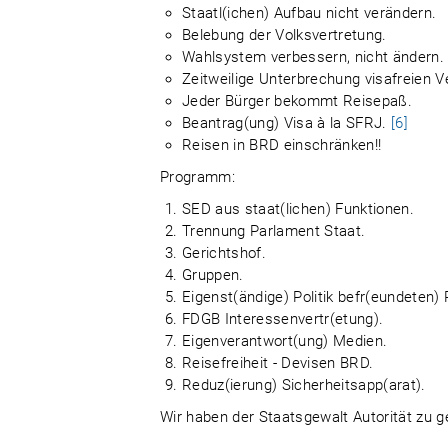
Staatl(ichen) Aufbau nicht verändern.
Belebung der Volksvertretung.
Wahlsystem verbessern, nicht ändern.
Zeitweilige Unterbrechung visafreien V
Jeder Bürger bekommt Reisepaß.
Beantrag(ung) Visa à la SFRJ.
[6]
Reisen in BRD einschränken!!
Programm:
SED aus staat(lichen) Funktionen.
Trennung Parlament Staat.
Gerichtshof.
Gruppen.
Eigenst(ändige) Politik befr(eundeten) 
FDGB Interessenvertr(etung).
Eigenverantwort(ung) Medien.
Reisefreiheit - Devisen BRD.
Reduz(ierung) Sicherheitsapp(arat).
Wir haben der Staatsgewalt Autorität zu g