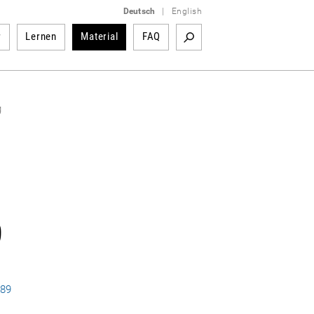
Deutsch
|
English
r
Lernen
Material
FAQ
g
9
989