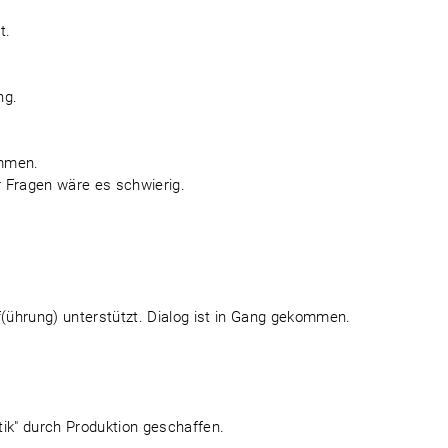
t.
ng.
ommen.
 Fragen wäre es schwierig.
.
f(ührung) unterstützt. Dialog ist in Gang gekommen.
itik" durch Produktion geschaffen.