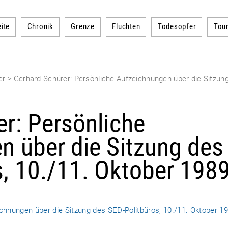
ite
Chronik
Grenze
Fluchten
Todesopfer
Tou
er
>
Gerhard Schürer: Persönliche Aufzeichnungen über die Sitzun
r: Persönliche
n über die Sitzung des
s, 10./11. Oktober 198
chnungen über die Sitzung des SED-Politbüros, 10./11. Oktober 1