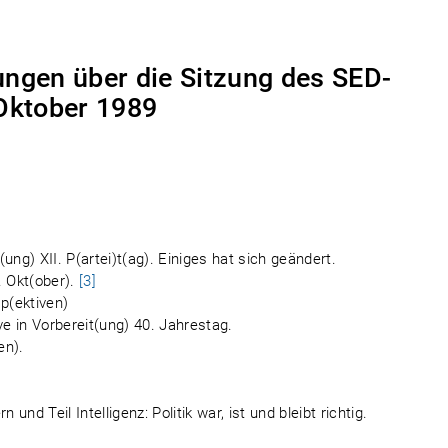
ngen über die Sitzung des SED-
 Oktober 1989
ung) XII. P(artei)t(ag). Einiges hat sich geändert.
. Okt(ober).
[3]
sp(ektiven)
ve in Vorbereit(ung) 40. Jahrestag.
en).
 und Teil Intelligenz: Politik war, ist und bleibt richtig.