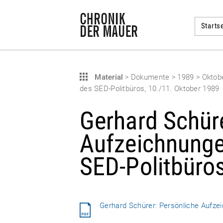
Startse
Material
>
Dokumente
>
1989
>
Oktob
des SED-Politbüros, 10./11. Oktober 1989
Gerhard Schüre
Aufzeichnunge
SED-Politbüro
Gerhard Schürer: Persönliche Aufzei