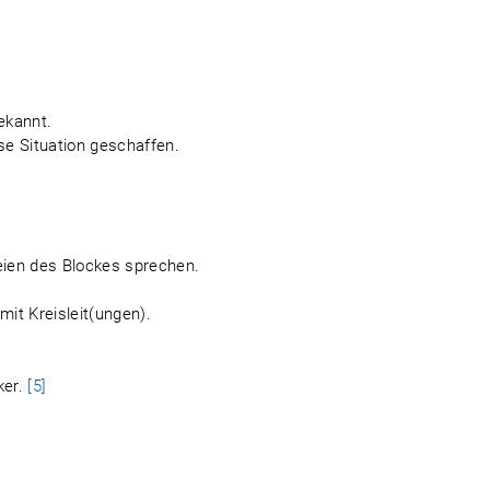
ekannt.
e Situation geschaffen.
teien des Blockes sprechen.
mit Kreisleit(ungen).
ker.
[5]