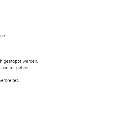
age.
ch gestoppt werden.
d weiter gehen.
erbreitet.