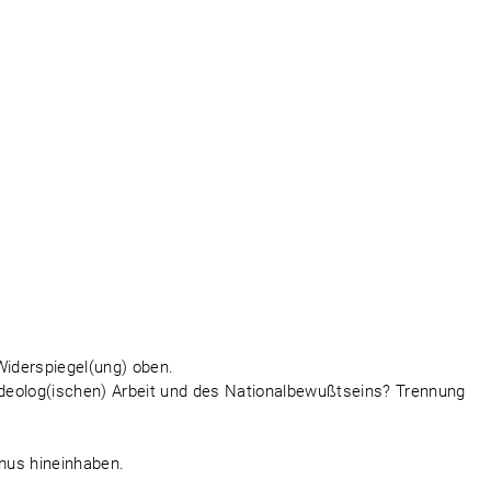
Widerspiegel(ung) oben.
-ideolog(ischen) Arbeit und des Nationalbewußtseins? Trennung
.
smus hineinhaben.