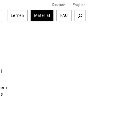
Deutsch
|
English
r
Lernen
Material
FAQ
i
inem
es