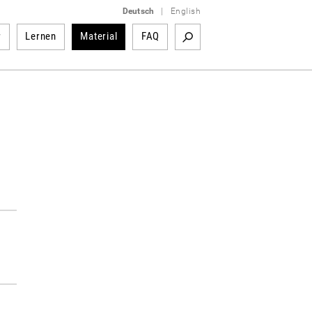
Deutsch
|
English
r
Lernen
Material
FAQ