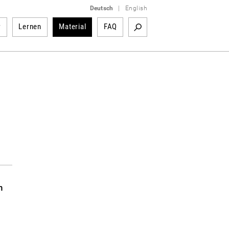
Deutsch
|
English
r
Lernen
Material
FAQ
n