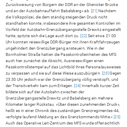
Zurückweisung von Bürgern der DDR an der Glienicker Brücke
und an der Autobahnauffahrt Babelsberg« ab.
[21]
Nachdem
die Volkspolizei, die dem ständig steigenden Druck nicht
standhalten konnte, insbesondere ihre gesamten Kontrollen im
Vorfeld der Autobahn-Grenzübergangsstelle Drewitz eingestellt
hatte, spitzte sich die Lage auch dort zu.
[22]
Seit etwa 21.00
Uhr konnten reisewillige DDR-Bürger mit ihren Kraftfahrzeugen
ungehindert den Grenzübergang ansteuern. Wie in der
Bornholmer Straße hatten die Passkontrolleinheiten des MfS
auch hier zunächst die Absicht, Ausreisewilligen einen
Passkontrollstempel auf das Lichtbild ihres Personalausweises
zu verpassen und sie auf diese Weise auszubürgern.
[23]
Gegen
23.30 Uhr jedoch war der Grenzübergang völlig verstopft, und
der Transitverkehr kam zum Erliegen.
[24]
Innerhalb kurzer Zeit
bildete sich auf der Autobahn zwischen der
Grenzübergangsstelle Drewitz und Babelsberg ein mehrere
Kilometer langer Rückstau. »Über diesen zunehmenden Druck«,
heißt es in einer Chronik des zuständigen Grenzregimentes-44,
»erfolgte laufend Meldung an das Grenzkommando Mitte.«
[25]
Auch das Operative Leit-Zentrum des MfS wurde offensichtlich