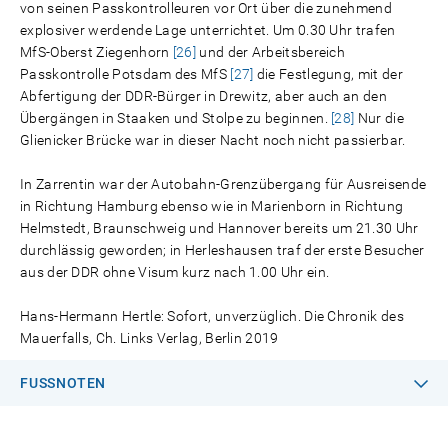
von seinen Passkontrolleuren vor Ort über die zunehmend
explosiver werdende Lage unterrichtet. Um 0.30 Uhr trafen
MfS-Oberst Ziegenhorn
[26]
und der Arbeitsbereich
Passkontrolle Potsdam des MfS
[27]
die Festlegung, mit der
Abfertigung der DDR-Bürger in Drewitz, aber auch an den
Übergängen in Staaken und Stolpe zu beginnen.
[28]
Nur die
Glienicker Brücke war in dieser Nacht noch nicht passierbar.
In Zarrentin war der Autobahn-Grenzübergang für Ausreisende
in Richtung Hamburg ebenso wie in Marienborn in Richtung
Helmstedt, Braunschweig und Hannover bereits um 21.30 Uhr
durchlässig geworden; in Herleshausen traf der erste Besucher
aus der DDR ohne Visum kurz nach 1.00 Uhr ein.
Hans-Hermann Hertle: Sofort, unverzüglich. Die Chronik des
Mauerfalls, Ch. Links Verlag, Berlin 2019
FUSSNOTEN