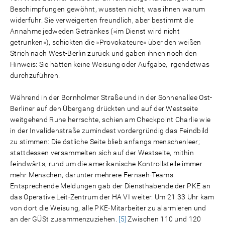
Beschimpfungen gewöhnt, wussten nicht, was ihnen warum
widerfuhr. Sie verweigerten freundlich, aber bestimmt die
Annahme jedweden Getränkes (»im Dienst wird nicht
getrunken«), schickten die »Provokateure« über den weißen
Strich nach West-Berlin zurück und gaben ihnen noch den
Hinweis: Sie hätten keine Weisung oder Aufgabe, irgendetwas
durchzuführen.
Während in der Bornholmer Straße und in der Sonnenallee Ost-
Berliner auf den Übergang drückten und auf der Westseite
weitgehend Ruhe herrschte, schien am Checkpoint Charlie wie
in der Invalidenstraße zumindest vordergründig das Feindbild
zu stimmen: Die östliche Seite blieb anfangs menschenleer;
stattdessen versammelten sich auf der Westseite, mithin
feindwärts, rund um die amerikanische Kontrollstelle immer
mehr Menschen, darunter mehrere Fernseh-Teams.
Entsprechende Meldungen gab der Diensthabende der PKE an
das Operative Leit-Zentrum der HA VI weiter. Um 21.33 Uhr kam
von dort die Weisung, alle PKE-Mitarbeiter zu alarmieren und
an der GÜSt zusammenzuziehen.
[5]
Zwischen 110 und 120