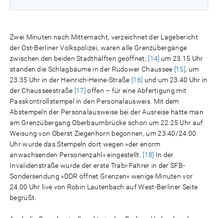
Zwei Minuten nach Mitternacht, verzeichnet der Lagebericht
der Ost-Berliner Volkspolizei, waren alle Grenzübergänge
zwischen den beiden Stadthälften geöffnet;
[14]
um 23.15 Uhr
standen die Schlagbäume in der Rudower Chaussee
[15]
, um
23.35 Uhr in der Heinrich-Heine-Straße
[16]
und um 23.40 Uhr in
der Chausseestraße
[17]
offen – für eine Abfertigung mit
Passkontrollstempel in den Personalausweis. Mit dem
Abstempeln der Personalausweise bei der Ausreise hatte man
am Grenzübergang Oberbaumbrücke schon um 22.25 Uhr auf
Weisung von Oberst Ziegenhorn begonnen, um 23.40/24.00
Uhr wurde das Stempeln dort wegen »der enorm
anwachsenden Personenzahl« eingestellt.
[18]
In der
Invalidenstraße wurde der erste Trabi-Fahrer in der SFB-
Sondersendung »DDR öffnet Grenzen« wenige Minuten vor
24.00 Uhr live von Robin Lautenbach auf West-Berliner Seite
begrüßt.