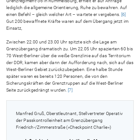
Grenzregiment-36 in Rummelsburg, erhielt er auf Anfrage
lediglich die allgemeine Orientierung, Ruhe zu bewahren. Auf
einen Befehl – gleich welcher Art – wartete er vergebens.
[6]
Gut 200 bewaffnete Kräfte waren auf dem Übergang jetzt im
Einsatz,
Zwischen 22.00 und 23.00 Uhr spitzte sich die Lage am
Grenzübergang dramatisch zu. Um 22.05 Uhr spazierten 60 bis
70 West-Berliner über die weiße Grenzlinie auf das Territorium
der DDR, kamen aber dann der Aufforderung nach, sich auf das
West-Berliner Gebiet zurückzubegeben. Eine halbe Stunde
später waren es bereits 120 Personen, die von den
Sicherungskräften der Grenztruppen auf die West-Berliner
Seite zurückgedrängt wurden.
[7]
Manfred Gruß, Oberstleutnant, Stellvertreter Operativ
der Passkontrolleinheit am Grenzübergang
Friedrich-/Zimmerstraße (»Checkpoint Charlie«)