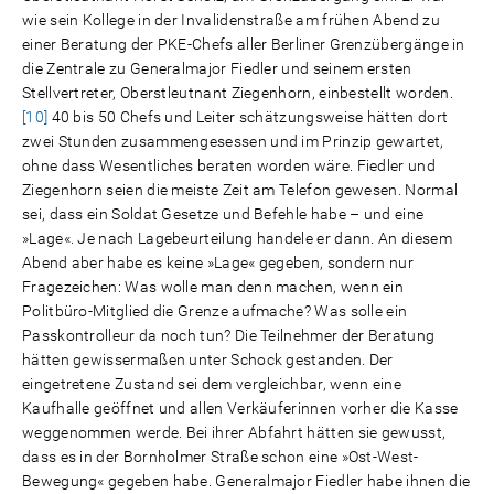
wie sein Kollege in der Invalidenstraße am frühen Abend zu
einer Beratung der PKE-Chefs aller Berliner Grenzübergänge in
die Zentrale zu Generalmajor Fiedler und seinem ersten
Stellvertreter, Oberstleutnant Ziegenhorn, einbestellt worden.
[10]
40 bis 50 Chefs und Leiter schätzungsweise hätten dort
zwei Stunden zusammengesessen und im Prinzip gewartet,
ohne dass Wesentliches beraten worden wäre. Fiedler und
Ziegenhorn seien die meiste Zeit am Telefon gewesen. Normal
sei, dass ein Soldat Gesetze und Befehle habe – und eine
»Lage«. Je nach Lagebeurteilung handele er dann. An diesem
Abend aber habe es keine »Lage« gegeben, sondern nur
Fragezeichen: Was wolle man denn machen, wenn ein
Politbüro-Mitglied die Grenze aufmache? Was solle ein
Passkontrolleur da noch tun? Die Teilnehmer der Beratung
hätten gewissermaßen unter Schock gestanden. Der
eingetretene Zustand sei dem vergleichbar, wenn eine
Kaufhalle geöffnet und allen Verkäuferinnen vorher die Kasse
weggenommen werde. Bei ihrer Abfahrt hätten sie gewusst,
dass es in der Bornholmer Straße schon eine »Ost-West-
Bewegung« gegeben habe. Generalmajor Fiedler habe ihnen die