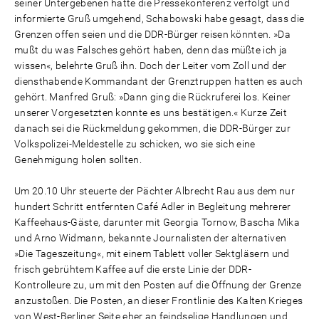
seiner Untergebenen hatte die Pressekonferenz verfolgt und
informierte Gruß umgehend, Schabowski habe gesagt, dass die
Grenzen offen seien und die DDR-Bürger reisen könnten. »Da
mußt du was Falsches gehört haben, denn das müßte ich ja
wissen«, belehrte Gruß ihn. Doch der Leiter vom Zoll und der
diensthabende Kommandant der Grenztruppen hatten es auch
gehört. Manfred Gruß: »Dann ging die Rückruferei los. Keiner
unserer Vorgesetzten konnte es uns bestätigen.« Kurze Zeit
danach sei die Rückmeldung gekommen, die DDR-Bürger zur
Volkspolizei-Meldestelle zu schicken, wo sie sich eine
Genehmigung holen sollten.
Um 20.10 Uhr steuerte der Pächter Albrecht Rau aus dem nur
hundert Schritt entfernten Café Adler in Begleitung mehrerer
Kaffeehaus-Gäste, darunter mit Georgia Tornow, Bascha Mika
und Arno Widmann, bekannte Journalisten der alternativen
»Die Tageszeitung«, mit einem Tablett voller Sektgläsern und
frisch gebrühtem Kaffee auf die erste Linie der DDR-
Kontrolleure zu, um mit den Posten auf die Öffnung der Grenze
anzustoßen. Die Posten, an dieser Frontlinie des Kalten Krieges
von West-Berliner Seite eher an feindselige Handlungen und