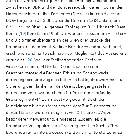
Auch die Grenzkontrollpunkte in das Berliner Umland und
zwischen der DDR und der Bundesrepublik waren noch in der
Nacht passierbar. Über Dreilinden (Drewitz) kamen die ersten
DDR-Bürger um 0.35 Uhr, über die Heerstraße (Staaken) um
0.41 Uhr und über Heiligensee (Stolpe) um 0.44 Uhr nach West-
Berlin.
[19]
Bereits um 19.50 Uhr war ein Ehepaar am Alliierten-
und Diplomatenübergang an der Glienicker Brücke, die
Potsdam mit dem West-Berliner Bezirk Zehlendorf verbindet,
erschienen und hatte sich nach der Möglichkeit des Passierens
erkundigt.
[20]
Weil der Stellvertreter des Chefs im
Grenzkommando Mitte den Diensthabenden der
Grenzregimenter die Fernseh-Erklärung Schabowskis
durchgegeben und zugleich befohlen hatte, »Maßnahmen zur
Sicherung der Flanken an den Grenzübergangsstellen
durchzusetzen«, war auch das für Potsdam zuständige
Grenzregiment-44 zumindest vorgewarnt. Doch der
Mitteleinsatz blieb äußerst bescheiden: Zur Durchsetzung
dieses Befehls wurden lediglich zwei Offiziere »zbV«, zur
besonderen Verwendung, eingesetzt. Zudem ließ die
Potsdamer Volkspolizei das Grenzregiment im Stich: »Ohne
Begründung« lehnte sie dessen »Bitten um Unterstützung zur