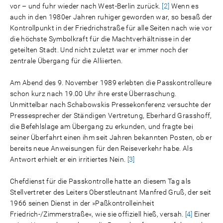
vor – und fuhr wieder nach West-Berlin zurück.
[2]
Wenn es
auch in den 1980er Jahren ruhiger geworden war, so besaß der
Kontrollpunkt in der Friedrichstraße für alle Seiten nach wie vor
die höchste Symbolkraft für die Machtverhältnisse in der
geteilten Stadt. Und nicht zuletzt war er immer noch der
zentrale Übergang für die Alliierten.
Am Abend des 9. November 1989 erlebten die Passkontrolleure
schon kurz nach 19.00 Uhr ihre erste Überraschung.
Unmittelbar nach Schabowskis Pressekonferenz versuchte der
Pressesprecher der Ständigen Vertretung, Eberhard Grasshoff,
die Befehlslage am Übergang zu erkunden, und fragte bei
seiner Überfahrt einen ihm seit Jahren bekannten Posten, ob er
bereits neue Anweisungen für den Reiseverkehr habe. Als
Antwort erhielt er ein irritiertes Nein.
[3]
Chefdienst für die Passkontrolle hatte an diesem Tag als
Stellvertreter des Leiters Oberstleutnant Manfred Gruß, der seit
1966 seinen Dienst in der »Paßkontrolleinheit
Friedrich-/Zimmerstraße«, wie sie offiziell hieß, versah.
[4]
Einer