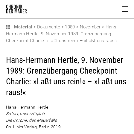
Material
>
Dokumente
>
1989
>
November
>
Hans-
Hermann Hertle, 9. November 1989: Grenzübergang
Checkpoint Charlie: »Laßt uns rein!« – »Laßt uns raus!«
Hans-Hermann Hertle, 9. November
1989: Grenzübergang Checkpoint
Charlie: »Laßt uns rein!« – »Laßt uns
raus!«
Hans-Hermann Hertle
Sofort, unverzüglich
Die Chronik des Mauerfalls
Ch. Links Verlag, Berlin 2019