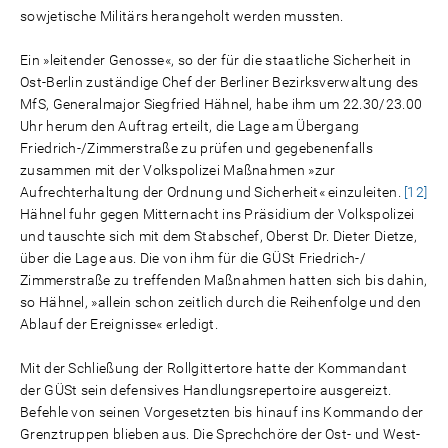
sowjetische Militärs herangeholt werden mussten.
Ein »leitender Genosse«, so der für die staatliche Sicherheit in
Ost-Berlin zuständige Chef der Berliner Bezirksverwaltung des
MfS, Generalmajor Siegfried Hähnel, habe ihm um 22.30/23.00
Uhr herum den Auftrag erteilt, die Lage am Übergang
Friedrich-/Zimmerstraße zu prüfen und gegebenenfalls
zusammen mit der Volkspolizei Maßnahmen »zur
Aufrechterhaltung der Ordnung und Sicherheit« einzuleiten.
[12]
Hähnel fuhr gegen Mitternacht ins Präsidium der Volkspolizei
und tauschte sich mit dem Stabschef, Oberst Dr. Dieter Dietze,
über die Lage aus. Die von ihm für die GÜSt Friedrich-/
Zimmerstraße zu treffenden Maßnahmen hatten sich bis dahin,
so Hähnel, »allein schon zeitlich durch die Reihenfolge und den
Ablauf der Ereignisse« erledigt.
Mit der Schließung der Rollgittertore hatte der Kommandant
der GÜSt sein defensives Handlungsrepertoire ausgereizt.
Befehle von seinen Vorgesetzten bis hinauf ins Kommando der
Grenztruppen blieben aus. Die Sprechchöre der Ost- und West-