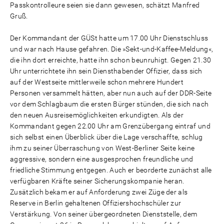
Passkontrolleure seien sie dann gewesen, schätzt Manfred
Gruß.
Der Kommandant der GÜSt hatte um 17.00 Uhr Dienstschluss
und war nach Hause gefahren. Die »Sekt-und-Kaffee-Meldung«,
die ihn dort erreichte, hatte ihn schon beunruhigt. Gegen 21.30
Uhr unterrichtete ihn sein Diensthabender Offizier, dass sich
auf der Westseite mittlerweile schon mehrere Hundert
Personen versammelt hätten, aber nun auch auf der DDR-Seite
vor dem Schlagbaum die ersten Bürger stünden, die sich nach
den neuen Ausreisemöglichkeiten erkundigten. Als der
Kommandant gegen 22.00 Uhr am Grenzübergang eintraf und
sich selbst einen Überblick über die Lage verschaffte, schlug
ihm zu seiner Überraschung von West-Berliner Seite keine
aggressive, sondern eine ausgesprochen freundliche und
friedliche Stimmung entgegen. Auch er beorderte zunächst alle
verfügbaren Kräfte seiner Sicherungskompanie heran.
Zusätzlich bekam er auf Anforderung zwei Züge der als
Reserve in Berlin gehaltenen Offiziershochschüler zur
Verstärkung. Von seiner übergeordneten Dienststelle, dem