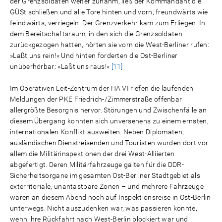
der Grenzsoldaten weiter zunahm, ließ der Kommandant die
GÜSt schließen und alle Tore hinten und vorn, freundwärts wie
feindwärts, verriegeln. Der Grenzverkehr kam zum Erliegen. In
dem Bereitschaftsraum, in den sich die Grenzsoldaten
zurückgezogen hatten, hörten sie vorn die West-Berliner rufen:
»Laßt uns rein!« Und hinten forderten die Ost-Berliner
unüberhörbar: »Laßt uns raus!«
[11]
Im Operativen Leit-Zentrum der HA VI riefen die laufenden
Meldungen der PKE Friedrich-/Zimmerstraße offenbar
allergrößte Besorgnis hervor. Störungen und Zwischenfälle an
diesem Übergang konnten sich unversehens zu einem ernsten,
internationalen Konflikt ausweiten. Neben Diplomaten,
ausländischen Dienstreisenden und Touristen wurden dort vor
allem die Militärinspektionen der drei West-Alliierten
abgefertigt. Deren Militärfahrzeuge galten für die DDR-
Sicherheitsorgane im gesamten Ost-Berliner Stadtgebiet als
exterritoriale, unantastbare Zonen – und mehrere Fahrzeuge
waren an diesem Abend noch auf Inspektionsreise in Ost-Berlin
unterwegs. Nicht auszudenken war, was passieren konnte,
wenn ihre Rückfahrt nach West-Berlin blockiert war und