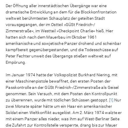
Der Öffnung aller innerstädtischen Übergänge war eine
dramatische Entwicklung an dem für die Blockkonfrontation
weltweit berühmtesten Schauplatz der geteilten Stadt
vorausgegangen, der im Ostteil »GÜSt Friedrich-/
Zimmerstraße«, im Westteil »Checkpoint Charlie« hieß. Hier
hatten sich nach dem Mauerbau im Oktober 1961
amerikanische und sowjetische Panzer drohend und scheinbar
kampfbereit gegenübergestanden, und die Todesschüsse auf
Peter Fechter unweit des Übergangs stießen weltweit auf
Empörung.
Im Januar 1974 hatte der Volkspolizist Burkhard Niering, mit
einer Maschinenpistole bewaffnet, den ersten Posten der
Passkontrolle an der GÜSt Friedrich-/Zimmerstraße als Geisel
genommen. Sein Versuch, mit dem Posten den Kontrollpunkt
zu überrennen, wurde mit tödlichen Schüssen gestoppt.
[1]
Nur
zwei Monate später hätte um ein Haar ein amerikanischer
Soldat einen Weltkonflikt ausgelöst. Am 2. März 1974 walzte er
mit einem Panzer alles nieder, was ihm auf West-Berliner Seite
die Zufahrt zur Kontrollstelle versperrte, drang bis zur Mauer