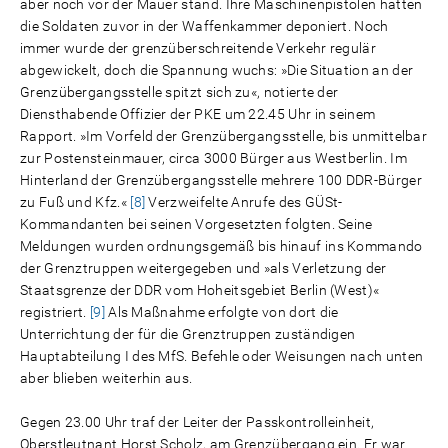
aber noch vor der Mauer stand. Ihre Maschinenpistolen hatten
die Soldaten zuvor in der Waffenkammer deponiert. Noch
immer wurde der grenzüberschreitende Verkehr regulär
abgewickelt, doch die Spannung wuchs: »Die Situation an der
Grenzübergangsstelle spitzt sich zu«, notierte der
Diensthabende Offizier der PKE um 22.45 Uhr in seinem
Rapport. »Im Vorfeld der Grenzübergangsstelle, bis unmittelbar
zur Postensteinmauer, circa 3000 Bürger aus Westberlin. Im
Hinterland der Grenzübergangsstelle mehrere 100 DDR-Bürger
zu Fuß und Kfz.«
[8]
Verzweifelte Anrufe des GÜSt-
Kommandanten bei seinen Vorgesetzten folgten. Seine
Meldungen wurden ordnungsgemäß bis hinauf ins Kommando
der Grenztruppen weitergegeben und »als Verletzung der
Staatsgrenze der DDR vom Hoheitsgebiet Berlin (West)«
registriert.
[9]
Als Maßnahme erfolgte von dort die
Unterrichtung der für die Grenztruppen zuständigen
Hauptabteilung I des MfS. Befehle oder Weisungen nach unten
aber blieben weiterhin aus.
Gegen 23.00 Uhr traf der Leiter der Passkontrolleinheit,
Oberstleutnant Horst Scholz, am Grenzübergang ein. Er war