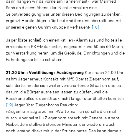
dann hängen wir da vorne am Fahnenmast«, war Manfred
Sens an diesem Abend klar. Nicht einmal an eine
Selbstverteidigung war unter diesen Bedingungen zu denken,
ergänzt Harald Jäger: »Die Leute hätten uns überrollt und mit
unseren eigenen Gummiknüppeln verhauen!«
[18]
Jäger löste schließlich einen »stillen« Alarm aus und holte alle
erreichbaren PKE-Mitarbeiter, insgesamt rund 50 bis 60 Mann,
zur Verstärkung heran, um die Gebäude, Einrichtungen und die
Fahndungskartei zu schützen.
21.20 Uhr: »Ventillösung« Ausbürgerung
Kurz nach 21.00 Uhr
nahm Jäger erneut Kontakt mit MfS-Oberst Ziegenhorn auf,
schilderte ihm die sich weiter verschärfende Situation und bat
darum, die Bürger ausreisen lassen zu dürfen, weil die
Passkontrolleure dem Druck nicht länger standhalten könnten.
[19]
Jäger über Ziegenhorns Reaktion:
»Ziegenhorn sagte zu mir: ›Warte mal, ich schalte dich mal
durch. Aber sei still.‹ Ziegenhorn sprach mit Generalleutnant
Neiber, dem stellvertretenden Minister, der wiederum auch
noch jemand direkt mit in der Strippe hatte. Das kann damals