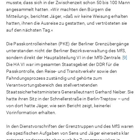
musste, dass sich in der Zwischenzeit schon 50 bis 100 Mann
angesammelt hatten. »Wir machten den Bürgern die
Mitteilung«, berichtet Jäger, »daß wir keine Weisung erhalten
hatten, ihnen die Ausreise zu gestatten, und vertrösteten sie
auf den nächsten Tag.«
Die Passkontrolleinheiten (PKE) der Berliner Grenzübergänge
unterstanden nicht der Berliner Bezirksverwaltung des MfS,
sondern direkt der Hauptabteilung VI in der MfS-Zentrale.
[9]
Die HA VI war im gesamten Staatsgebiet der DDR für die
Passkontrolle, den Reise- und Transitverkehr sowie den
Fahndungsprozess zuständig und gehörte zum
Verantwortungsbereich des stellvertretenden
Staatssicherheitsministers Generalleutnant Gerhard Neiber. Sie
hatte ihren Sitz in der Schnellerstraße in Berlin-Treptow – und
von dort hatte Jäger, wie sein Bericht zeigt, keinerlei
Vorinformation erhalten.
In den Dienstvorschriften der Grenztruppen und des MfS waren
die spezifischen Aufgaben von Sens und Jäger einerseits klar