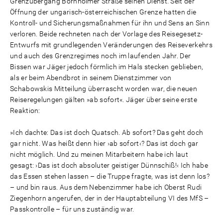
Grenzübergang Bornholmer Straße seinen Dienst. Seit der
Öffnung der ungarisch-österreichischen Grenze hatten die
Kontroll- und Sicherungsmaßnahmen für ihn und Sens an Sinn
verloren. Beide rechneten nach der Vorlage des Reisegesetz-
Entwurfs mit grundlegenden Veränderungen des Reiseverkehrs
und auch des Grenzregimes noch im laufenden Jahr. Der
Bissen war Jäger jedoch förmlich im Hals stecken geblieben,
als er beim Abendbrot in seinem Dienstzimmer von
Schabowskis Mitteilung überrascht worden war, die neuen
Reiseregelungen gälten »ab sofort«. Jäger über seine erste
Reaktion:
»Ich dachte: Das ist doch Quatsch. Ab sofort? Das geht doch
gar nicht. Was heißt denn hier ›ab sofort‹? Das ist doch gar
nicht möglich. Und zu meinen Mitarbeitern habe ich laut
gesagt: ›Das ist doch absoluter geistiger Dünnschiß!‹ Ich habe
das Essen stehen lassen – die Truppe fragte, was ist denn los?
– und bin raus. Aus dem Nebenzimmer habe ich Oberst Rudi
Ziegenhorn angerufen, der in der Hauptabteilung VI des MfS –
Passkontrolle – für uns zuständig war.