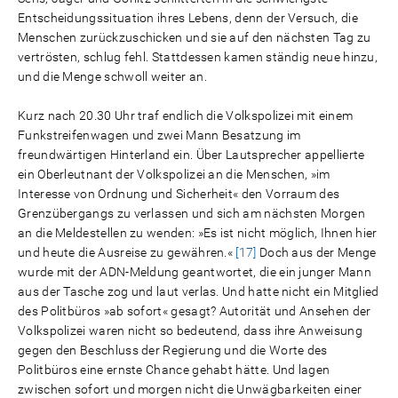
Entscheidungssituation ihres Lebens, denn der Versuch, die
Menschen zurückzuschicken und sie auf den nächsten Tag zu
vertrösten, schlug fehl. Stattdessen kamen ständig neue hinzu,
und die Menge schwoll weiter an.
Kurz nach 20.30 Uhr traf endlich die Volkspolizei mit einem
Funkstreifenwagen und zwei Mann Besatzung im
freundwärtigen Hinterland ein. Über Lautsprecher appellierte
ein Oberleutnant der Volkspolizei an die Menschen, »im
Interesse von Ordnung und Sicherheit« den Vorraum des
Grenzübergangs zu verlassen und sich am nächsten Morgen
an die Meldestellen zu wenden: »Es ist nicht möglich, Ihnen hier
und heute die Ausreise zu gewähren.«
[17]
Doch aus der Menge
wurde mit der ADN-Meldung geantwortet, die ein junger Mann
aus der Tasche zog und laut verlas. Und hatte nicht ein Mitglied
des Politbüros »ab sofort« gesagt? Autorität und Ansehen der
Volkspolizei waren nicht so bedeutend, dass ihre Anweisung
gegen den Beschluss der Regierung und die Worte des
Politbüros eine ernste Chance gehabt hätte. Und lagen
zwischen sofort und morgen nicht die Unwägbarkeiten einer