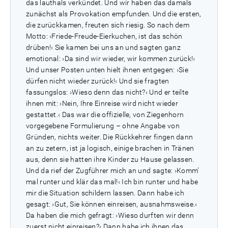
das lauthals verkündet. Und wir haben das damals
zunächst als Provokation empfunden. Und die ersten,
die zurückkamen, freuten sich riesig. So nach dem
Motto: ›Friede-Freude-Eierkuchen, ist das schön
drüben!‹ Sie kamen bei uns an und sagten ganz
emotional: ›Da sind wir wieder, wir kommen zurück!‹
Und unser Posten unten hielt ihnen entgegen: ›Sie
dürfen nicht wieder zurück!‹ Und sie fragten
fassungslos: ›Wieso denn das nicht?‹ Und er teilte
ihnen mit: ›Nein, Ihre Einreise wird nicht wieder
gestattet.‹ Das war die offizielle, von Ziegenhorn
vorgegebene Formulierung – ohne Angabe von
Gründen, nichts weiter. Die Rückkehrer fingen dann
an zu zetern, ist ja logisch, einige brachen in Tränen
aus, denn sie hatten ihre Kinder zu Hause gelassen.
Und da rief der Zugführer mich an und sagte: ›Komm’
mal runter und klär das mal!‹ Ich bin runter und habe
mir die Situation schildern lassen. Dann habe ich
gesagt: ›Gut, Sie können einreisen, ausnahmsweise.‹
Da haben die mich gefragt: ›Wieso durften wir denn
zuerst nicht einreisen?‹ Dann habe ich ihnen das