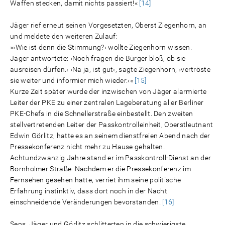
Waffen stecken, damit nichts passiert!«
[14]
Jäger rief erneut seinen Vorgesetzten, Oberst Ziegenhorn, an
und meldete den weiteren Zulauf:
»›Wie ist denn die Stimmung?‹ wollte Ziegenhorn wissen.
Jäger antwortete: ›Noch fragen die Bürger bloß, ob sie
ausreisen dürfen.‹ ›Na ja, ist gut‹, sagte Ziegenhorn, ›vertröste
sie weiter und informier mich wieder.‹«
[15]
Kurze Zeit später wurde der inzwischen von Jäger alarmierte
Leiter der PKE zu einer zentralen Lageberatung aller Berliner
PKE-Chefs in die Schnellerstraße einbestellt. Den zweiten
stellvertretenden Leiter der Passkontrolleinheit, Oberstleutnant
Edwin Görlitz, hatte es an seinem dienstfreien Abend nach der
Pressekonferenz nicht mehr zu Hause gehalten.
Achtundzwanzig Jahre stand er im Passkontroll-Dienst an der
Bornholmer Straße. Nachdem er die Pressekonferenz im
Fernsehen gesehen hatte, verriet ihm seine politische
Erfahrung instinktiv, dass dort noch in der Nacht
einschneidende Veränderungen bevorstanden.
[16]
Sens, Jäger und Görlitz schlitterten in die schwierigste