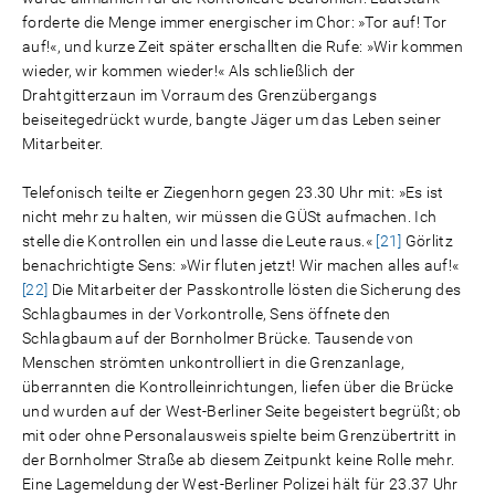
forderte die Menge immer energischer im Chor: »Tor auf! Tor
auf!«, und kurze Zeit später erschallten die Rufe: »Wir kommen
wieder, wir kommen wieder!« Als schließlich der
Drahtgitterzaun im Vorraum des Grenzübergangs
beiseitegedrückt wurde, bangte Jäger um das Leben seiner
Mitarbeiter.
Telefonisch teilte er Ziegenhorn gegen 23.30 Uhr mit: »Es ist
nicht mehr zu halten, wir müssen die GÜSt aufmachen. Ich
stelle die Kontrollen ein und lasse die Leute raus.«
[21]
Görlitz
benachrichtigte Sens: »Wir fluten jetzt! Wir machen alles auf!«
[22]
Die Mitarbeiter der Passkontrolle lösten die Sicherung des
Schlagbaumes in der Vorkontrolle, Sens öffnete den
Schlagbaum auf der Bornholmer Brücke. Tausende von
Menschen strömten unkontrolliert in die Grenzanlage,
überrannten die Kontrolleinrichtungen, liefen über die Brücke
und wurden auf der West-Berliner Seite begeistert begrüßt; ob
mit oder ohne Personalausweis spielte beim Grenzübertritt in
der Bornholmer Straße ab diesem Zeitpunkt keine Rolle mehr.
Eine Lagemeldung der West-Berliner Polizei hält für 23.37 Uhr