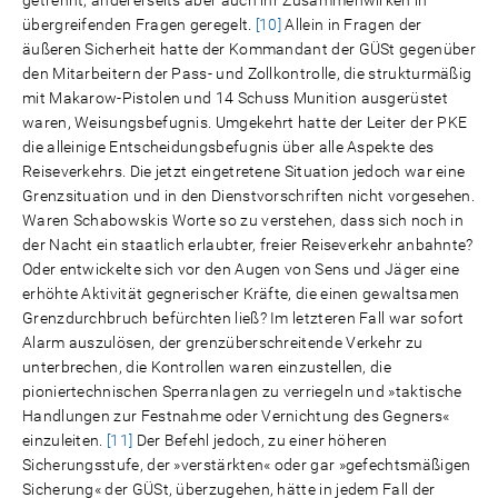
getrennt, andererseits aber auch ihr Zusammenwirken in
übergreifenden Fragen geregelt.
[10]
Allein in Fragen der
äußeren Sicherheit hatte der Kommandant der GÜSt gegenüber
den Mitarbeitern der Pass- und Zollkontrolle, die strukturmäßig
mit Makarow-Pistolen und 14 Schuss Munition ausgerüstet
waren, Weisungsbefugnis. Umgekehrt hatte der Leiter der PKE
die alleinige Entscheidungsbefugnis über alle Aspekte des
Reiseverkehrs. Die jetzt eingetretene Situation jedoch war eine
Grenzsituation und in den Dienstvorschriften nicht vorgesehen.
Waren Schabowskis Worte so zu verstehen, dass sich noch in
der Nacht ein staatlich erlaubter, freier Reiseverkehr anbahnte?
Oder entwickelte sich vor den Augen von Sens und Jäger eine
erhöhte Aktivität gegnerischer Kräfte, die einen gewaltsamen
Grenzdurchbruch befürchten ließ? Im letzteren Fall war sofort
Alarm auszulösen, der grenzüberschreitende Verkehr zu
unterbrechen, die Kontrollen waren einzustellen, die
pioniertechnischen Sperranlagen zu verriegeln und »taktische
Handlungen zur Festnahme oder Vernichtung des Gegners«
einzuleiten.
[11]
Der Befehl jedoch, zu einer höheren
Sicherungsstufe, der »verstärkten« oder gar »gefechtsmäßigen
Sicherung« der GÜSt, überzugehen, hätte in jedem Fall der