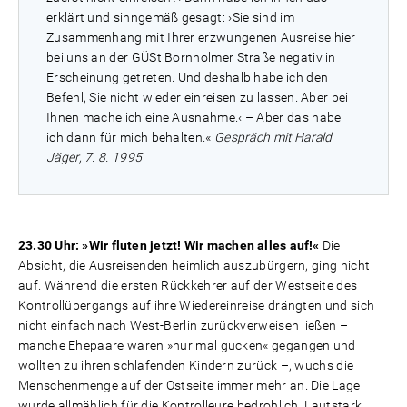
erklärt und sinngemäß gesagt: ›Sie sind im
Zusammenhang mit Ihrer erzwungenen Ausreise hier
bei uns an der GÜSt Bornholmer Straße negativ in
Erscheinung getreten. Und deshalb habe ich den
Befehl, Sie nicht wieder einreisen zu lassen. Aber bei
Ihnen mache ich eine Ausnahme.‹ – Aber das habe
ich dann für mich behalten.«
Gespräch mit Harald
Jäger, 7. 8. 1995
23.30 Uhr: »Wir fluten jetzt! Wir machen alles auf!«
Die
Absicht, die Ausreisenden heimlich auszubürgern, ging nicht
auf. Während die ersten Rückkehrer auf der Westseite des
Kontrollübergangs auf ihre Wiedereinreise drängten und sich
nicht einfach nach West-Berlin zurückverweisen ließen –
manche Ehepaare waren »nur mal gucken« gegangen und
wollten zu ihren schlafenden Kindern zurück –, wuchs die
Menschenmenge auf der Ostseite immer mehr an. Die Lage
wurde allmählich für die Kontrolleure bedrohlich. Lautstark