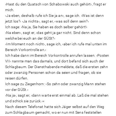
›Hast du den Quatsch von Schabowski auch gehört‹, fragt er
mich.
›Ja eben, deshalb rufe ich Sie ja an‹, sage ich. ›Was ist denn
jetzt los?‹ ›Ja nichts‹, sagt er, ›was soll denn sein?‹
Ich sage: ›Na ja, Sie haben es doch selber gehört!‹
›Na eben‹, sagt er, ›das geht ja gar nicht. Sind denn schon
welche bei euch an der GÜSt?‹
›Im Moment noch nicht‹, sage ich, ›aber ich rufe mal unten im
Bereich Vorkontrolle an.‹
Ich habe dann im Bereich Vorkontrolle anrufen lassen. ›Posten
VII‹ nannte man das damals, und dort befand sich auch der
Schlagbaum. Der Diensthabende meldete, daß die ersten zehn
oder zwanzig Personen schon da seien und fragen, ob sie
reisen dürfen.
Ich sage zu Ziegenhorn: ›So zehn oder zwanzig Mann stehen
vor der GÜSt.‹
›Na ja‹, sagt er, ›dann warte erst einmal ab. Laß die mal stehen
und schick sie zurück.‹«
Nach diesem Telefonat hatte sich Jäger selbst auf den Weg
zum Schlagbaum gemacht, wo er nun mit Sens feststellen