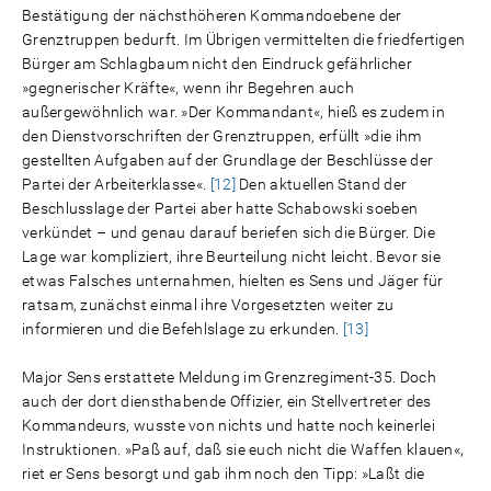
Bestätigung der nächsthöheren Kommandoebene der
Grenztruppen bedurft. Im Übrigen vermittelten die friedfertigen
Bürger am Schlagbaum nicht den Eindruck gefährlicher
»gegnerischer Kräfte«, wenn ihr Begehren auch
außergewöhnlich war. »Der Kommandant«, hieß es zudem in
den Dienstvorschriften der Grenztruppen, erfüllt »die ihm
gestellten Aufgaben auf der Grundlage der Beschlüsse der
Partei der Arbeiterklasse«.
[12]
Den aktuellen Stand der
Beschlusslage der Partei aber hatte Schabowski soeben
verkündet – und genau darauf beriefen sich die Bürger. Die
Lage war kompliziert, ihre Beurteilung nicht leicht. Bevor sie
etwas Falsches unternahmen, hielten es Sens und Jäger für
ratsam, zunächst einmal ihre Vorgesetzten weiter zu
informieren und die Befehlslage zu erkunden.
[13]
Major Sens erstattete Meldung im Grenzregiment-35. Doch
auch der dort diensthabende Offizier, ein Stellvertreter des
Kommandeurs, wusste von nichts und hatte noch keinerlei
Instruktionen. »Paß auf, daß sie euch nicht die Waffen klauen«,
riet er Sens besorgt und gab ihm noch den Tipp: »Laßt die