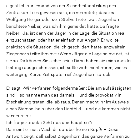
eigentlich nur jemand von der Sicherheitsabteilung des
Zentralkomitees gewesen sein; ich vermutete, dass es
Wolfgang Herger oder sein Stellvertreter war. Ziegenhorn
berichtete Neiber, was ich ihm gemeldet hatte. Da fragte
Neiber: ›Ja, ist denn der Jäger in der Lage, die Situation real
einzuschätzen, oder hat er einfach nur Angst?‹ Er wollte
praktisch die Situation, die ich geschildert hatte, anzweifeln.
Ziegenhorn teilte ihm mit: ›Wenn Jäger die Lage so meldet, ist
sie so. Da können Sie sicher sein.‹ Dann haben sie mich aus der
Leitung rausgeschmissen; ich sollte wohl nicht hören, wie es
weiterging. Kurze Zeit später rief Ziegenhorn zurück.
Er sagt: ›Wir verfahren folgendermaßen: Die am aufsässigsten
sind – so nannte man das damals – und die provokativ in
Erscheinung treten, die laß raus. Denen macht ihr im Ausweis
einen Stempel halb über das Lichtbild – und die kommen nicht
wieder rein.‹
Ich frage zurück: ›Geht das überhaupt so?‹
Da meint er nur: ›Mach dir darüber keinen Kopf!‹ – Diese
Antwort zeigt, daß selbst Ziegenhorn das ganze Verfahren zu