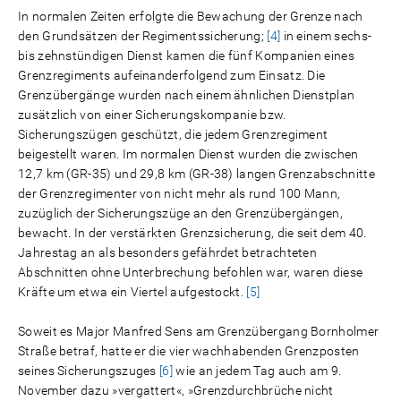
In normalen Zeiten erfolgte die Bewachung der Grenze nach
den Grundsätzen der Regimentssicherung;
[4]
in einem sechs-
bis zehnstündigen Dienst kamen die fünf Kompanien eines
Grenzregiments aufeinanderfolgend zum Einsatz. Die
Grenzübergänge wurden nach einem ähnlichen Dienstplan
zusätzlich von einer Sicherungskompanie bzw.
Sicherungszügen geschützt, die jedem Grenzregiment
beigestellt waren. Im normalen Dienst wurden die zwischen
12,7 km (GR-35) und 29,8 km (GR-38) langen Grenzabschnitte
der Grenzregimenter von nicht mehr als rund 100 Mann,
zuzüglich der Sicherungszüge an den Grenzübergängen,
bewacht. In der verstärkten Grenzsicherung, die seit dem 40.
Jahrestag an als besonders gefährdet betrachteten
Abschnitten ohne Unterbrechung befohlen war, waren diese
Kräfte um etwa ein Viertel aufgestockt.
[5]
Soweit es Major Manfred Sens am Grenzübergang Bornholmer
Straße betraf, hatte er die vier wachhabenden Grenzposten
seines Sicherungszuges
[6]
wie an jedem Tag auch am 9.
November dazu »vergattert«, »Grenzdurchbrüche nicht