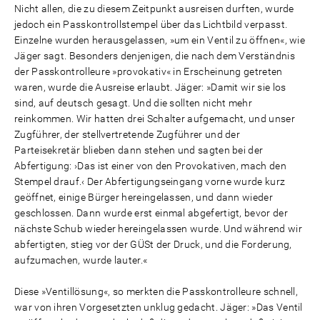
Nicht allen, die zu diesem Zeitpunkt ausreisen durften, wurde
jedoch ein Passkontrollstempel über das Lichtbild verpasst.
Einzelne wurden herausgelassen, »um ein Ventil zu öffnen«, wie
Jäger sagt. Besonders denjenigen, die nach dem Verständnis
der Passkontrolleure »provokativ« in Erscheinung getreten
waren, wurde die Ausreise erlaubt. Jäger: »Damit wir sie los
sind, auf deutsch gesagt. Und die sollten nicht mehr
reinkommen. Wir hatten drei Schalter aufgemacht, und unser
Zugführer, der stellvertretende Zugführer und der
Parteisekretär blieben dann stehen und sagten bei der
Abfertigung: ›Das ist einer von den Provokativen, mach den
Stempel drauf.‹ Der Abfertigungseingang vorne wurde kurz
geöffnet, einige Bürger hereingelassen, und dann wieder
geschlossen. Dann wurde erst einmal abgefertigt, bevor der
nächste Schub wieder hereingelassen wurde. Und während wir
abfertigten, stieg vor der GÜSt der Druck, und die Forderung,
aufzumachen, wurde lauter.«
Diese »Ventillösung«, so merkten die Passkontrolleure schnell,
war von ihren Vorgesetzten unklug gedacht. Jäger: »Das Ventil