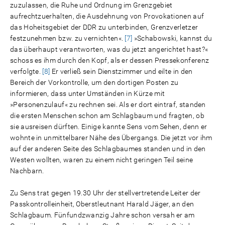
zuzulassen, die Ruhe und Ordnung im Grenzgebiet
aufrechtzuerhalten, die Ausdehnung von Provokationen auf
das Hoheitsgebiet der DDR zu unterbinden, Grenzverletzer
festzunehmen bzw. zu vernichten«.
[7]
»Schabowski, kannst du
das überhaupt verantworten, was du jetzt angerichtet hast?«
schoss es ihm durch den Kopf, als er dessen Pressekonferenz
verfolgte.
[8]
Er verließ sein Dienstzimmer und eilte in den
Bereich der Vorkontrolle, um den dortigen Posten zu
informieren, dass unter Umständen in Kürze mit
»Personenzulauf« zu rechnen sei. Als er dort eintraf, standen
die ersten Menschen schon am Schlagbaum und fragten, ob
sie ausreisen dürften. Einige kannte Sens vom Sehen, denn er
wohnte in unmittelbarer Nähe des Übergangs. Die jetzt vor ihm
auf der anderen Seite des Schlagbaumes standen und in den
Westen wollten, waren zu einem nicht geringen Teil seine
Nachbarn.
Zu Sens trat gegen 19.30 Uhr der stellvertretende Leiter der
Passkontrolleinheit, Oberstleutnant Harald Jäger, an den
Schlagbaum. Fünfundzwanzig Jahre schon versah er am