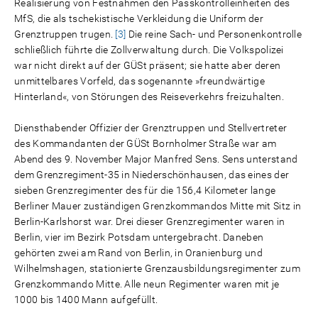
Realisierung von Festnahmen den Passkontrolleinheiten des
MfS, die als tschekistische Verkleidung die Uniform der
Grenztruppen trugen.
[3]
Die reine Sach- und Personenkontrolle
schließlich führte die Zollverwaltung durch. Die Volkspolizei
war nicht direkt auf der GÜSt präsent; sie hatte aber deren
unmittelbares Vorfeld, das sogenannte »freundwärtige
Hinterland«, von Störungen des Reiseverkehrs freizuhalten.
Diensthabender Offizier der Grenztruppen und Stellvertreter
des Kommandanten der GÜSt Bornholmer Straße war am
Abend des 9. November Major Manfred Sens. Sens unterstand
dem Grenzregiment-35 in Niederschönhausen, das eines der
sieben Grenzregimenter des für die 156,4 Kilometer lange
Berliner Mauer zuständigen Grenzkommandos Mitte mit Sitz in
Berlin-Karlshorst war. Drei dieser Grenzregimenter waren in
Berlin, vier im Bezirk Potsdam untergebracht. Daneben
gehörten zwei am Rand von Berlin, in Oranienburg und
Wilhelmshagen, stationierte Grenzausbildungsregimenter zum
Grenzkommando Mitte. Alle neun Regimenter waren mit je
1000 bis 1400 Mann aufgefüllt.