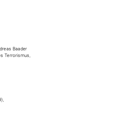
ndreas Baader
es Terrorismus,
),