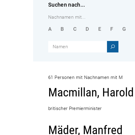
Suchen nach...
Nachnamen mit...
A
B
C
D
E
F
G
61 Personen mit Nachnamen mit M
Macmillan, Harold
britischer Premierminister
Mäder, Manfred