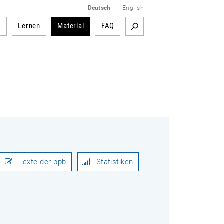
Deutsch
|
English
r
Lernen
Material
FAQ
Texte der bpb
Statistiken