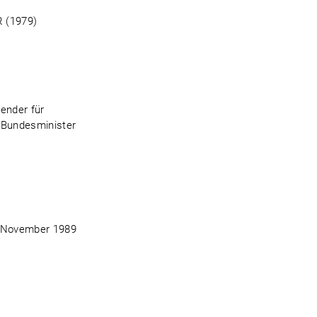
R (1979)
zender für
d Bundesminister
 (November 1989