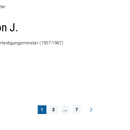
ter
n J.
erteidigungsminister (1957-1967)
1
2
...
7