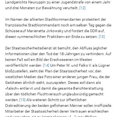
Landgerichts Neuruppin zu einer Jugendstrafe von einem Jahr
und drei Monaten zur Bewährung verurteilt.
[12]
Im Namen der alliierten Stadtkommandanten protestiert der
französische ­Stadtkommandant noch am selben Tag gegen die
Schüsse auf Marienetta Jirkowsky und fordert die DDR auf,
diesen »unmenschlichen Praktiken« ein Ende zu setzen.
[13]
Der Staatssicherheitsdienst ist bemüht, den Abfluss jeglicher
Informationen über den Tod der 18-Jährigen zu verhindern. Auf
keinen Fall soll ein Bild der Erschossenen im Westen
veröffentlicht werden.
[14]
Um Peter W. und Falko V. als Lügner
bloßzustellen, sieht der Plan der Staatssicherheit vor, den
westlichen Medien das Foto einer anderen jungen Frau, die der
Getöteten ähnlich sieht, zuzuspielen. Dieses soll dann als
»falsch« entlarvt und damit die gesamte Berichterstattung
über den tödlichen Fluchtversuch unglaubwürdig gemacht
werden.
[15]
Als weiteren Schritt zur öffentlichen
Diskreditierung der beiden geflohenen Männer sollen inoffizielle
Mitarbeiter der Staatssicherheit deren Vertrauen erschleichen
und versuchen, sie zu kriminalisieren: »[…] unauffällige