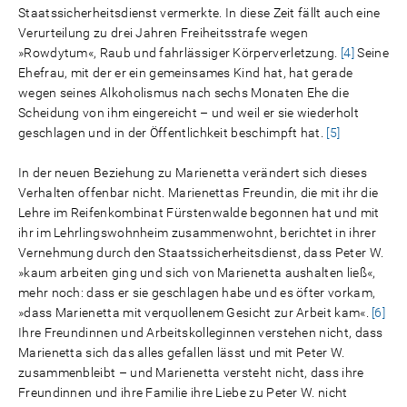
Staatssicherheitsdienst vermerkte. In diese Zeit fällt auch eine
Verurteilung zu drei Jahren Freiheitsstrafe wegen
»Rowdytum«, Raub und fahrlässiger Körperverletzung.
[4]
Seine
Ehefrau, mit der er ein gemeinsames Kind hat, hat gerade
wegen seines Alkoholismus nach sechs Monaten Ehe die
Scheidung von ihm eingereicht – und weil er sie wiederholt
geschlagen und in der Öffentlichkeit beschimpft hat.
[5]
In der neuen Beziehung zu Marienetta verändert sich dieses
Verhalten offenbar nicht. Marienettas Freundin, die mit ihr die
Lehre im Reifenkombinat Fürstenwalde begonnen hat und mit
ihr im Lehrlingswohnheim zusammenwohnt, berichtet in ihrer
Vernehmung durch den Staatssicherheitsdienst, dass Peter W.
»kaum arbeiten ging und sich von Marienetta aushalten ließ«,
mehr noch: dass er sie geschlagen habe und es öfter vorkam,
»dass Marienetta mit verquollenem Gesicht zur Arbeit kam«.
[6]
Ihre Freundinnen und Arbeitskolleginnen verstehen nicht, dass
Marienetta sich das alles gefallen lässt und mit Peter W.
zusammenbleibt – und Marienetta versteht nicht, dass ihre
Freundinnen und ihre Familie ihre Liebe zu Peter W. nicht