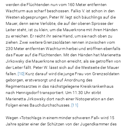
werden die Flüchtenden nun vom 160 Meter entfernten
Wachturm aus scharf beschossen. Falko V. ist schon in den
Westen abgesprungen, Peter W. legt sich bäuchlings auf die
Mauer, denn seine Verlobte, die auf der oberen Sprosse der
Leiter steht, ist zu klein, um die Mauerkrone mit ihren Händen
zu erreichen. Er reicht ihr seine Hand, um sie nach oben zu
ziehen. Zwei weitere Grenzsoldaten rennen inzwischen vom
230 Meter entfernten Wachturm herbei und eröffnen ebenfalls
das Feuer auf die Flüchtenden. Mit den Händen hat Marienetta
Jirkowsky die Mauerkrone schon erreicht, als sie getroffen von
der Leiter fällt. Peter W. lässt sich auf die Westseite der Mauer
fallen.
[10]
Kurz darauf wird die junge Frau von Grenzsoldaten
geborgen, erstversorgt und auf Anordnung des
Regimentsarztes in das nächstgelegene Kreiskrankenhaus
nach Hennigsdorf transportiert. Um 11.30 Uhr stirbt
Marienetta Jirkowsky dort nach einer Notoperation an den
Folgen eines Bauchdurchschusses.
[11]
Wegen »Totschlags in einem minder schweren Fall« wird 15
Jahre später einer der Schützen von der Jugendkammer des