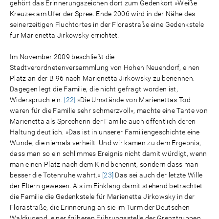
gehört das Erinnerungszeichen dort zum Gedenkort »Weiße
Kreuze« am Ufer der Spree. Ende 2006 wird in der Nähe des
seinerzeitigen Fluchtortes in der Florastraße eine Gedenkstele
für Marienetta Jirkowsky errichtet.
Im November 2009 beschließt die
Stadtverordnetenversammlung von Hohen Neuendorf, einen
Platz an der B 96 nach Marienetta Jirkowsky zu benennen.
Dagegen legt die Familie, die nicht gefragt worden ist,
Widerspruch ein.
[22]
»Die Umstände von Marienettas Tod
waren für die Familie sehr schmerzvoll«, machte eine Tante von
Marienetta als Sprecherin der Familie auch öffentlich deren
Haltung deutlich. »Das ist in unserer Familiengeschichte eine
Wunde, die niemals verheilt. Und wir kamen zu dem Ergebnis,
dass man so ein schlimmes Ereignis nicht damit würdigt, wenn
man einen Platz nach dem Kind benennt, sondern dass man
besser die Totenruhe wahrt.«
[23]
Das sei auch der letzte Wille
der Eltern gewesen. Als im Einklang damit stehend betrachtet
die Familie die Gedenkstele für Marienetta Jirkowsky in der
Florastraße, die Erinnerung an sie im Turm der Deutschen
Waldjugend, einer früheren Führungsstelle der Grenztruppen