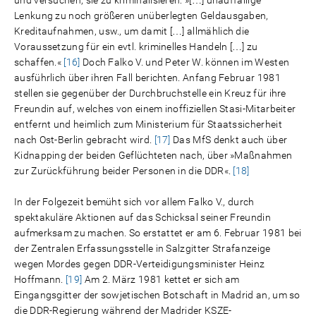
Lenkung zu noch größeren unüberlegten Geldausgaben,
Kreditaufnahmen, usw., um damit […] allmählich die
Voraussetzung für ein evtl. kriminelles Handeln […] zu
schaffen.«
[16]
Doch Falko V. und Peter W. können im Westen
ausführlich über ihren Fall berichten. Anfang Februar 1981
stellen sie gegenüber der Durchbruchstelle ein Kreuz für ihre
Freundin auf, welches von einem inoffiziellen Stasi-Mitarbeiter
entfernt und heimlich zum Ministerium für Staatssicherheit
nach Ost-Berlin gebracht wird.
[17]
Das MfS denkt auch über
Kidnapping der beiden Geflüchteten nach, über »Maßnahmen
zur Zurückführung beider Personen in die DDR«.
[18]
In der Folgezeit bemüht sich vor allem Falko V., durch
spektakuläre Aktionen auf das Schicksal seiner Freundin
aufmerksam zu machen. So erstattet er am 6. Februar 1981 bei
der Zentralen Erfassungsstelle in Salzgitter Strafanzeige
wegen Mordes gegen DDR-Verteidigungsminister Heinz
Hoffmann.
[19]
Am 2. März 1981 kettet er sich am
Eingangsgitter der sowjetischen Botschaft in Madrid an, um so
die DDR-Regierung während der Madrider KSZE-