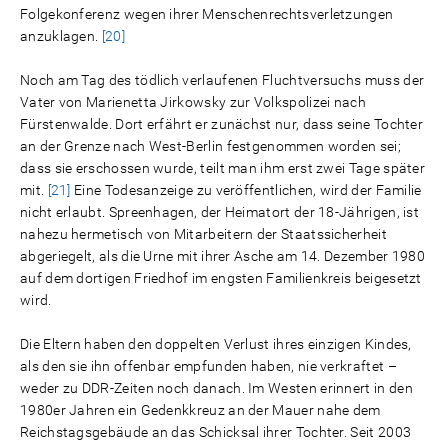
Folgekonferenz wegen ihrer Menschenrechtsverletzungen
anzuklagen.
[20]
Noch am Tag des tödlich verlaufenen Fluchtversuchs muss der
Vater von Marienetta Jirkowsky zur Volkspolizei nach
Fürstenwalde. Dort erfährt er zunächst nur, dass seine Tochter
an der Grenze nach West-Berlin festgenommen worden sei;
dass sie erschossen wurde, teilt man ihm erst zwei Tage später
mit.
[21]
Eine Todesanzeige zu veröffentlichen, wird der Familie
nicht erlaubt. Spreenhagen, der Heimatort der 18-Jährigen, ist
nahezu hermetisch von Mitarbeitern der Staatssicherheit
abgeriegelt, als die Urne mit ihrer Asche am 14. Dezember 1980
auf dem dortigen Friedhof im engsten Familienkreis beigesetzt
wird.
Die Eltern haben den doppelten Verlust ihres einzigen Kindes,
als den sie ihn offenbar empfunden haben, nie verkraftet –
weder zu DDR-Zeiten noch danach. Im Westen erinnert in den
1980er Jahren ein Gedenkkreuz an der Mauer nahe dem
Reichstagsgebäude an das Schicksal ihrer Tochter. Seit 2003