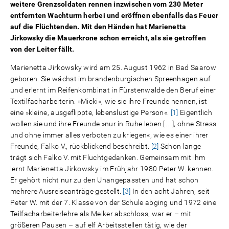
weitere Grenzsoldaten rennen inzwischen vom 230 Meter
entfernten Wachturm herbei und eröffnen ebenfalls das Feuer
auf die Flüchtenden. Mit den Händen hat Marienetta
Jirkowsky die Mauerkrone schon erreicht, als sie getroffen
von der Leiter fällt.
Marienetta Jirkowsky wird am 25. August 1962 in Bad Saarow
geboren. Sie wächst im brandenburgischen Spreenhagen auf
und erlernt im Reifenkombinat in Fürstenwalde den Beruf einer
Textilfacharbeiterin. »Micki«, wie sie ihre Freunde nennen, ist
eine »kleine, ausgeflippte, lebenslustige Person«.
[1]
Eigentlich
wollen sie und ihre Freunde »nur in Ruhe leben […], ohne Stress
und ohne immer alles verboten zu kriegen«, wie es einer ihrer
Freunde, Falko V., rückblickend beschreibt.
[2]
Schon lange
trägt sich Falko V. mit Fluchtgedanken. Gemeinsam mit ihm
lernt Marienetta Jirkowsky im Frühjahr 1980 Peter W. kennen.
Er gehört nicht nur zu den Unangepassten und hat schon
mehrere Ausreiseanträge gestellt.
[3]
In den acht Jahren, seit
Peter W. mit der 7. Klasse von der Schule abging und 1972 eine
Teilfacharbeiterlehre als Melker abschloss, war er – mit
größeren Pausen – auf elf Arbeitsstellen tätig, wie der