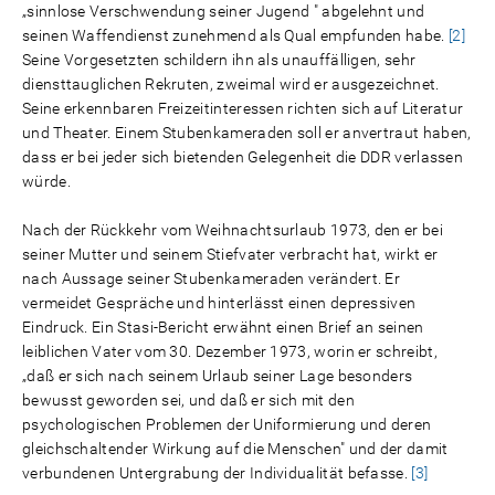
„sinnlose Verschwendung seiner Jugend " abgelehnt und
seinen Waffendienst zunehmend als Qual empfunden habe.
[2]
Seine Vorgesetzten schildern ihn als unauffälligen, sehr
diensttauglichen Rekruten, zweimal wird er ausgezeichnet.
Seine erkennbaren Freizeitinteressen richten sich auf Literatur
und Theater. Einem Stubenkameraden soll er anvertraut haben,
dass er bei jeder sich bietenden Gelegenheit die DDR verlassen
würde.
Nach der Rückkehr vom Weihnachtsurlaub 1973, den er bei
seiner Mutter und seinem Stiefvater verbracht hat, wirkt er
nach Aussage seiner Stubenkameraden verändert. Er
vermeidet Gespräche und hinterlässt einen depressiven
Eindruck. Ein Stasi-Bericht erwähnt einen Brief an seinen
leiblichen Vater vom 30. Dezember 1973, worin er schreibt,
„daß er sich nach seinem Urlaub seiner Lage besonders
bewusst geworden sei, und daß er sich mit den
psychologischen Problemen der Uniformierung und deren
gleichschaltender Wirkung auf die Menschen" und der damit
verbundenen Untergrabung der Individualität befasse.
[3]