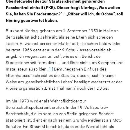
Oberfeldwebel der zur Staatssicherheit gehörenden
Passkontrolleinheit (PKE). Dieser fragt Niering: „Was wollen
Sie, haben Sie Forderungen?" – „Rüber will ich, du Ochse", soll
Niering geantwortet haben.
Burkhard Niering, geboren am 1. September 1950 in Halle an
der Saale, ist acht Jahre alt, als seine Eltern sich scheiden
lassen. Er wächst bei seiner Mutter auf, die schon bald wieder
heiratet. 1966 geht er aus der 9. Schulklasse vorzeitig ab –
angeblich wegen„ Lernunlust", wie es ein Bericht der
Staatssicherheit formuliert –, und lässt sich zum Klempner und
Installateur ausbilden.
[1]
Dem „negativen Einfluss des
Elternhauses" schreibt es die Stasi zu, dass er sich in keiner
Weise am „gesellschaftlichen Leben" beteiligt: weder tritt er der
Pionierorganisation „Ernst Thälmann" noch der FDJ bei.
Im Mai 1973 wird er als Wehrpflichtiger zur
Bereitschaftspolizei einberufen. In der 19. Volkspolizei-
Bereitschaft, die im nördlich von Berlin gelegenen Basdorf
stationiert ist, dient er nach seinem Grundwehrdienst als Mot.-
Schütze. Ein Stasi-IM berichtet, dass er die Wehrpflicht als