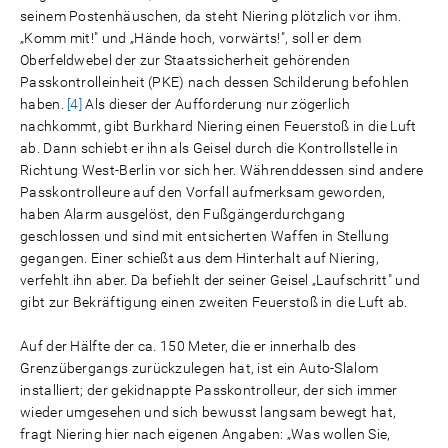
seinem Postenhäuschen, da steht Niering plötzlich vor ihm.
„Komm mit!" und „Hände hoch, vorwärts!", soll er dem
Oberfeldwebel der zur Staatssicherheit gehörenden
Passkontrolleinheit (PKE) nach dessen Schilderung befohlen
haben.
[4]
Als dieser der Aufforderung nur zögerlich
nachkommt, gibt Burkhard Niering einen Feuerstoß in die Luft
ab. Dann schiebt er ihn als Geisel durch die Kontrollstelle in
Richtung West-Berlin vor sich her. Währenddessen sind andere
Passkontrolleure auf den Vorfall aufmerksam geworden,
haben Alarm ausgelöst, den Fußgängerdurchgang
geschlossen und sind mit entsicherten Waffen in Stellung
gegangen. Einer schießt aus dem Hinterhalt auf Niering,
verfehlt ihn aber. Da befiehlt der seiner Geisel „Laufschritt" und
gibt zur Bekräftigung einen zweiten Feuerstoß in die Luft ab.
Auf der Hälfte der ca. 150 Meter, die er innerhalb des
Grenzübergangs zurückzulegen hat, ist ein Auto-Slalom
installiert; der gekidnappte Passkontrolleur, der sich immer
wieder umgesehen und sich bewusst langsam bewegt hat,
fragt Niering hier nach eigenen Angaben: „Was wollen Sie,