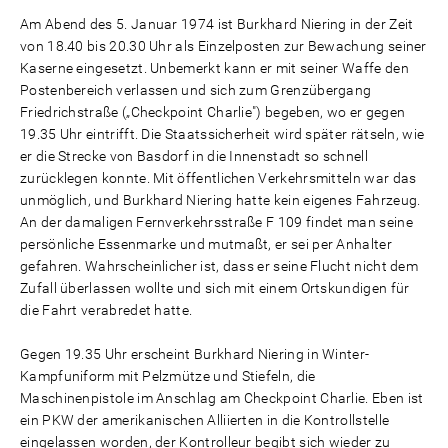
Am Abend des 5. Januar 1974 ist Burkhard Niering in der Zeit
von 18.40 bis 20.30 Uhr als Einzelposten zur Bewachung seiner
Kaserne eingesetzt. Unbemerkt kann er mit seiner Waffe den
Postenbereich verlassen und sich zum Grenzübergang
Friedrichstraße („Checkpoint Charlie") begeben, wo er gegen
19.35 Uhr eintrifft. Die Staatssicherheit wird später rätseln, wie
er die Strecke von Basdorf in die Innenstadt so schnell
zurücklegen konnte. Mit öffentlichen Verkehrsmitteln war das
unmöglich, und Burkhard Niering hatte kein eigenes Fahrzeug.
An der damaligen Fernverkehrsstraße F 109 findet man seine
persönliche Essenmarke und mutmaßt, er sei per Anhalter
gefahren. Wahrscheinlicher ist, dass er seine Flucht nicht dem
Zufall überlassen wollte und sich mit einem Ortskundigen für
die Fahrt verabredet hatte.
Gegen 19.35 Uhr erscheint Burkhard Niering in Winter-
Kampfuniform mit Pelzmütze und Stiefeln, die
Maschinenpistole im Anschlag am Checkpoint Charlie. Eben ist
ein PKW der amerikanischen Alliierten in die Kontrollstelle
eingelassen worden, der Kontrolleur begibt sich wieder zu