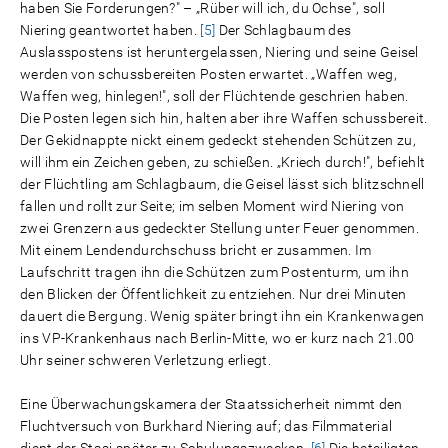
haben Sie Forderungen?" – „Rüber will ich, du Ochse", soll
Niering geantwortet haben.
[5]
Der Schlagbaum des
Auslasspostens ist heruntergelassen, Niering und seine Geisel
werden von schussbereiten Posten erwartet. „Waffen weg,
Waffen weg, hinlegen!", soll der Flüchtende geschrien haben.
Die Posten legen sich hin, halten aber ihre Waffen schussbereit.
Der Gekidnappte nickt einem gedeckt stehenden Schützen zu,
will ihm ein Zeichen geben, zu schießen. „Kriech durch!", befiehlt
der Flüchtling am Schlagbaum, die Geisel lässt sich blitzschnell
fallen und rollt zur Seite; im selben Moment wird Niering von
zwei Grenzern aus gedeckter Stellung unter Feuer genommen.
Mit einem Lendendurchschuss bricht er zusammen. Im
Laufschritt tragen ihn die Schützen zum Postenturm, um ihn
den Blicken der Öffentlichkeit zu entziehen. Nur drei Minuten
dauert die Bergung. Wenig später bringt ihn ein Krankenwagen
ins VP-Krankenhaus nach Berlin-Mitte, wo er kurz nach 21.00
Uhr seiner schweren Verletzung erliegt.
Eine Überwachungskamera der Staatssicherheit nimmt den
Fluchtversuch von Burkhard Niering auf; das Filmmaterial
dient der Stasi später zu Schulungszwecken.
[6]
Die beteiligten