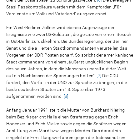
Stasi-Passkontrolleure werden mit dem Kampforden „Für
Verdienste um Volk und Vaterland" ausgezeichnet.
Ein West-Berliner Zöllner wird ebenso Augenzeuge der
Ereignisse wie zwei US-Soldaten, die gerade von einem Besuch
in Ost-Berlin zurückkehren. Die Bundesregierung, der Berliner
Senat und die alliierten Stadtkommandanten verurteilen das
Vorgehen der DDR-Posten scharf. So spricht der amerikanische
Stadtkommandant von einem „äußerst unglücklichen Beginn
des neuen Jahres, in dem die Menschen überall auf der Welt
auf ein Nachlassen der Spannungen hoffen".
[7]
Die CDU
fordert, den Vorfall in der UNO zur Sprache zu bringen, in die
beide deutschen Staaten am 18. September 1973
aufgenommen worden sind.
[8]
Anfang Januar 1991 stellt die Mutter von Burkhard Niering
beim Bezirksgericht Halle einen Strafantrag gegen Erich
Honecker und Erich Mielke sowie gegen die Schützen wegen
Anstiftung zum Mord bzw. wegen Mordes. Das daraufhin
eingeleitete Ermittlungsverfahren gegen die Todesschützen