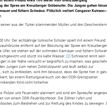
t mit einem Freund etwa 100 Meter vom Grenzübergang
g der Spree am Kreuzberger Gröbenufer. Die Jungen gehen hinun
imauer und füttern Schwäne. Plötzlich verliert Cengaver Katrancı
.
t seiner aus der Türkei stammenden Mutter und drei Geschwistern
00 Uhr. Der achtjährige türkische Schüler spielt mit einem Freund
aumbrücke entfernt auf der Böschung der Spree am Kreuzberge
s Ufer, sie stehen auf der schmalen Kaimauer und füttern Schwä
leichgewicht und stürzt ins kalte Wasser.
[2]
Schreiend rennt sein
ngler in der Nähe versucht er begreiflich zu machen, was gescheh
r den Jungen zum nahen Zollstützpunkt und läuft selbst zur
 sich zu entkleiden, wird ihm bewusst, dass die Spree hier in gan
riskiert, bei einem Rettungsversuch von den DDR-Grenzposten
inkenden Kind nicht hinterher.
e Polizei und Feuerwehr alarmiert und sind am Spreeufer angelan
itet von einem DDR-Feuerlöschboot. Die Zöllner rufen und
chbootes zum Beidrehen und zur Rettung des Kindes zu bewegen.