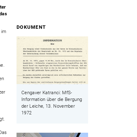
ter
 das
DOKUMENT
 im
r
ne.
en
zer
Cengaver Katranci: MfS-
Information über die Bergung
der Leiche, 13. November
1972
gt.
 Das