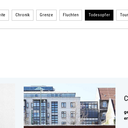
ite
Chronik
Grenze
Fluchten
Todesopfer
Tou
C
g
e