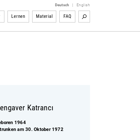
Deutsch
|
English
r
Lernen
Material
FAQ
engaver Katrancı
eboren 1964
rtrunken am 30. Oktober 1972