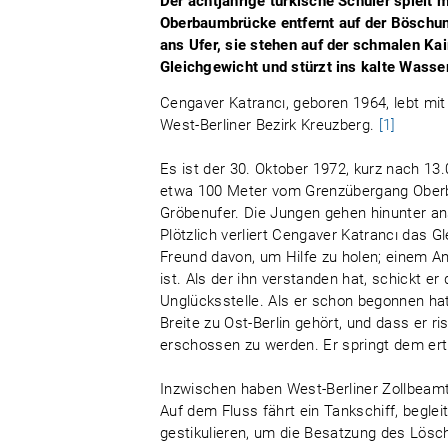
Der achtjährige türkische Schüler spiel
Oberbaumbrücke entfernt auf der Böschun
ans Ufer, sie stehen auf der schmalen Ka
Gleichgewicht und stürzt ins kalte Wasser
Cengaver Katrancı, geboren 1964, lebt mi
West-Berliner Bezirk Kreuzberg.
[1]
Es ist der 30. Oktober 1972, kurz nach 13.
etwa 100 Meter vom Grenzübergang Oberb
Gröbenufer. Die Jungen gehen hinunter an
Plötzlich verliert Cengaver Katrancı das G
Freund davon, um Hilfe zu holen; einem A
ist. Als der ihn verstanden hat, schickt e
Unglücksstelle. Als er schon begonnen hat,
Breite zu Ost-Berlin gehört, und dass er 
erschossen zu werden. Er springt dem ertr
Inzwischen haben West-Berliner Zollbeamt
Auf dem Fluss fährt ein Tankschiff, begle
gestikulieren, um die Besatzung des Lös