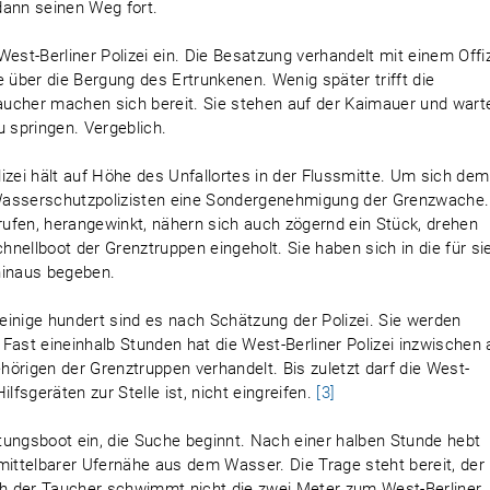
dann seinen Weg fort.
est-Berliner Polizei ein. Die Besatzung verhandelt mit einem Offiz
über die Bergung des Ertrunkenen. Wenig später trifft die
ucher machen sich bereit. Sie stehen auf der Kaimauer und wart
u springen. Vergeblich.
izei hält auf Höhe des Unfallortes in der Flussmitte. Um sich dem
Wasserschutzpolizisten eine Sondergenehmigung der Grenzwache.
ufen, herangewinkt, nähern sich auch zögernd ein Stück, drehen
nellboot der Grenztruppen eingeholt. Sie haben sich in die für si
hinaus begeben.
nige hundert sind es nach Schätzung der Polizei. Sie werden
Fast eineinhalb Stunden hat die West-Berliner Polizei inzwischen
igen der Grenztruppen verhandelt. Bis zuletzt darf die West-
lfsgeräten zur Stelle ist, nicht eingreifen.
[3]
ettungsboot ein, die Suche beginnt. Nach einer halben Stunde hebt
mittelbarer Ufernähe aus dem Wasser. Die Trage steht bereit, der
h der Taucher schwimmt nicht die zwei Meter zum West-Berliner