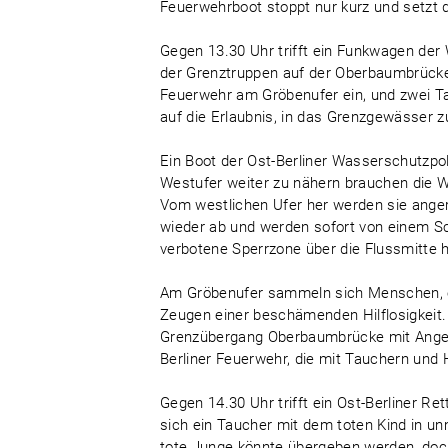
Feuerwehrboot stoppt nur kurz und setzt 
Gegen 13.30 Uhr trifft ein Funkwagen der W
der Grenztruppen auf der Oberbaumbrücke 
Feuerwehr am Gröbenufer ein, und zwei Ta
auf die Erlaubnis, in das Grenzgewässer z
Ein Boot der Ost-Berliner Wasserschutzpol
Westufer weiter zu nähern brauchen die 
Vom westlichen Ufer her werden sie anger
wieder ab und werden sofort von einem Sch
verbotene Sperrzone über die Flussmitte 
Am Gröbenufer sammeln sich Menschen, ei
Zeugen einer beschämenden Hilflosigkeit. 
Grenzübergang Oberbaumbrücke mit Angehör
Berliner Feuerwehr, die mit Tauchern und Hi
Gegen 14.30 Uhr trifft ein Ost-Berliner R
sich ein Taucher mit dem toten Kind in un
tote Junge könnte übergeben werden, doc