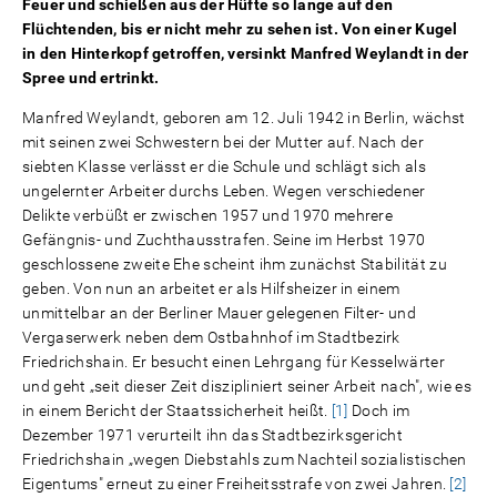
Feuer und schießen aus der Hüfte so lange auf den
Flüchtenden, bis er nicht mehr zu sehen ist. Von einer Kugel
in den Hinterkopf getroffen, versinkt Manfred Weylandt in der
Spree und ertrinkt.
Manfred Weylandt, geboren am 12. Juli 1942 in Berlin, wächst
mit seinen zwei Schwestern bei der Mutter auf. Nach der
siebten Klasse verlässt er die Schule und schlägt sich als
ungelernter Arbeiter durchs Leben. Wegen verschiedener
Delikte verbüßt er zwischen 1957 und 1970 mehrere
Gefängnis- und Zuchthausstrafen. Seine im Herbst 1970
geschlossene zweite Ehe scheint ihm zunächst Stabilität zu
geben. Von nun an arbeitet er als Hilfsheizer in einem
unmittelbar an der Berliner Mauer gelegenen Filter- und
Vergaserwerk neben dem Ostbahnhof im Stadtbezirk
Friedrichshain. Er besucht einen Lehrgang für Kesselwärter
und geht „seit dieser Zeit diszipliniert seiner Arbeit nach", wie es
in einem Bericht der Staatssicherheit heißt.
[1]
Doch im
Dezember 1971 verurteilt ihn das Stadtbezirksgericht
Friedrichshain „wegen Diebstahls zum Nachteil sozialistischen
Eigentums" erneut zu einer Freiheitsstrafe von zwei Jahren.
[2]