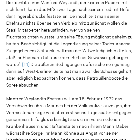
Die Identität von Manfred Weylandt, der keinerlei Papiere mit
sich führt, kann das MfS zwei Tage nach seinem Tod mit Hilfe
der Fingerabdrücke feststellen. Dennoch teilt man seiner
Ehefrau nichts über seinen Verbleib mit; zunächst wollen die
Stasi-Mitarbeiter herausfinden, wer von seinen
Fluchtabsichten wusste, um seine Tötung möglichst geheim zu
halten. Beabsichtigt ist die Legendierung seiner Todesursache:
Zu gegebenem Zeitpunkt will man der Witwe lediglich mitteilen,
„daß ihr Ehemann tot aus einem Berliner Gewässer geborgen
wurde".
[11]
Die äußeren Bedingungen dafür scheinen günstig,
denn auf West-Berliner Seite hat man zwar die Schüsse gehört,
aber lediglich beobachten können, dass Patrouillenboote die
Spree absuchen.
Manfred Weylandts Ehefrau will am 15. Februar 1972 das
Verschwinden ihres Mannes bei der Volkspolizei anzeigen, ihre
Vermisstenanzeige wird aber erst sechs Tage später entgegen
genommen. Erfolglos erkundigt sie sich in verschiedenen
Krankenhäusern und Haftanstalten nach ihrem Mann. Dabei
wächst ihre Sorge, ihr Mann könne aus Angst vor seiner
Inhaftierung gelegentliche Andeutungen wahr gemacht und