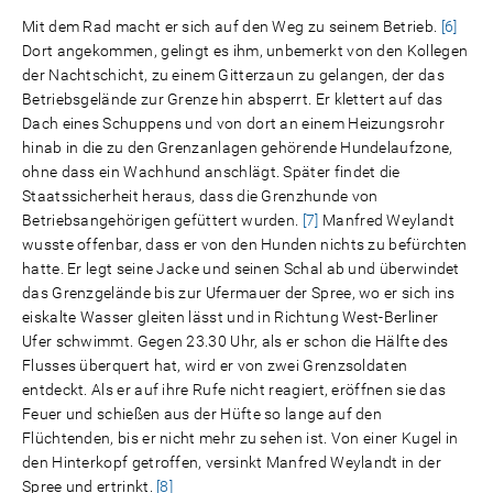
Mit dem Rad macht er sich auf den Weg zu seinem Betrieb.
[6]
Dort angekommen, gelingt es ihm, unbemerkt von den Kollegen
der Nachtschicht, zu einem Gitterzaun zu gelangen, der das
Betriebsgelände zur Grenze hin absperrt. Er klettert auf das
Dach eines Schuppens und von dort an einem Heizungsrohr
hinab in die zu den Grenzanlagen gehörende Hundelaufzone,
ohne dass ein Wachhund anschlägt. Später findet die
Staatssicherheit heraus, dass die Grenzhunde von
Betriebsangehörigen gefüttert wurden.
[7]
Manfred Weylandt
wusste offenbar, dass er von den Hunden nichts zu befürchten
hatte. Er legt seine Jacke und seinen Schal ab und überwindet
das Grenzgelände bis zur Ufermauer der Spree, wo er sich ins
eiskalte Wasser gleiten lässt und in Richtung West-Berliner
Ufer schwimmt. Gegen 23.30 Uhr, als er schon die Hälfte des
Flusses überquert hat, wird er von zwei Grenzsoldaten
entdeckt. Als er auf ihre Rufe nicht reagiert, eröffnen sie das
Feuer und schießen aus der Hüfte so lange auf den
Flüchtenden, bis er nicht mehr zu sehen ist. Von einer Kugel in
den Hinterkopf getroffen, versinkt Manfred Weylandt in der
Spree und ertrinkt.
[8]