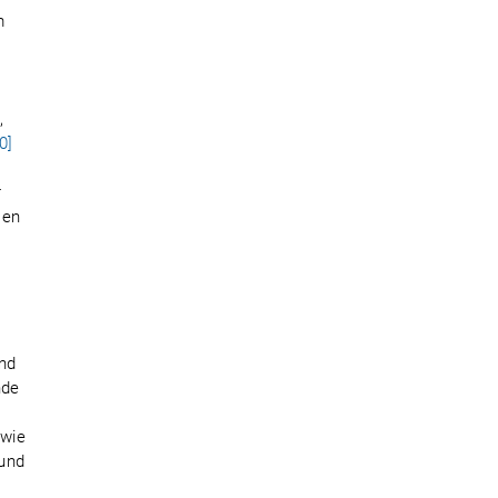
m
,
0]
r
sen
und
nde
owie
 und