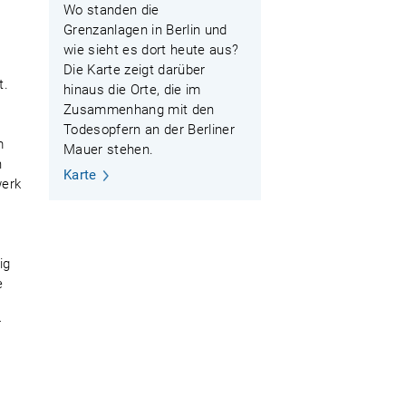
Wo standen die
Grenzanlagen in Berlin und
wie sieht es dort heute aus?
Die Karte zeigt darüber
t.
hinaus die Orte, die im
Zusammenhang mit den
Todesopfern an der Berliner
m
Mauer stehen.
h
Karte
werk
ig
e
r