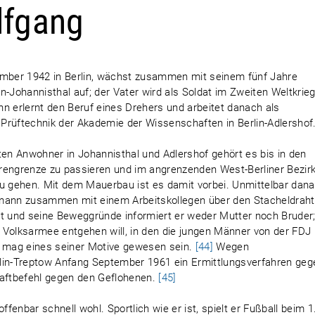
lfgang
mber 1942 in Berlin, wächst zusammen mit seinem fünf Jahre
lin-Johannisthal auf; der Vater wird als Soldat im Zweiten Weltkrie
 erlernt den Beruf eines Drehers und arbeitet danach als
Prüftechnik der Akademie der Wissenschaften in Berlin-Adlershof
ten Anwohner in Johannisthal und Adlershof gehört es bis in den
rengrenze zu passieren und im angrenzenden West-Berliner Bezir
zu gehen. Mit dem Mauerbau ist es damit vorbei. Unmittelbar dana
fmann zusammen mit einem Arbeitskollegen über den Stacheldraht
ht und seine Beweggründe informiert er weder Mutter noch Bruder
 Volksarmee entgehen will, in den die jungen Männer von der FDJ 
 mag eines seiner Motive gewesen sein.
[44]
Wegen
erlin-Treptow Anfang September 1961 ein Ermittlungsverfahren geg
 Haftbefehl gegen den Geflohenen.
[45]
enbar schnell wohl. Sportlich wie er ist, spielt er Fußball beim 1