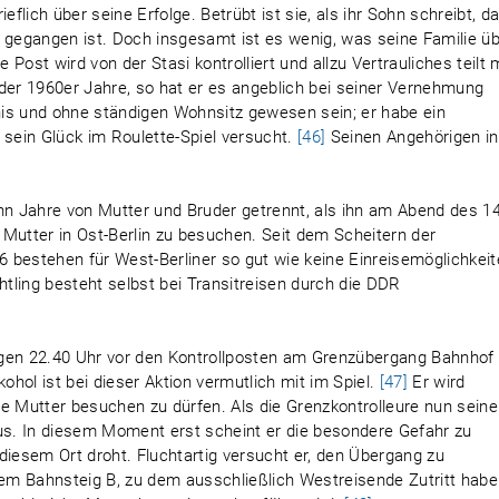
eflich über seine Erfolge. Betrübt ist sie, als ihr Sohn schreibt, d
 gegangen ist. Doch insgesamt ist es wenig, was seine Familie ü
e Post wird von der Stasi kontrolliert und allzu Vertrauliches teilt
der 1960er Jahre, so hat er es angeblich bei seiner Vernehmung
tnis und ohne ständigen Wohnsitz gewesen sein; er habe ein
sein Glück im Roulette-Spiel versucht.
[46]
Seinen Angehörigen in
zehn Jahre von Mutter und Bruder getrennt, als ihn am Abend des 14
Mutter in Ost-Berlin zu besuchen. Seit dem Scheitern der
 bestehen für West-Berliner so gut wie keine Einreisemöglichkei
htling besteht selbst bei Transitreisen durch die DDR
en 22.40 Uhr vor den Kontrollposten am Grenzübergang Bahnhof
ohol ist bei dieser Aktion vermutlich mit im Spiel.
[47]
Er wird
e Mutter besuchen zu dürfen. Als die Grenzkontrolleure nun sein
aus. In diesem Moment erst scheint er die besondere Gefahr zu
n diesem Ort droht. Fluchtartig versucht er, den Übergang zu
dem Bahnsteig B, zu dem ausschließlich Westreisende Zutritt habe