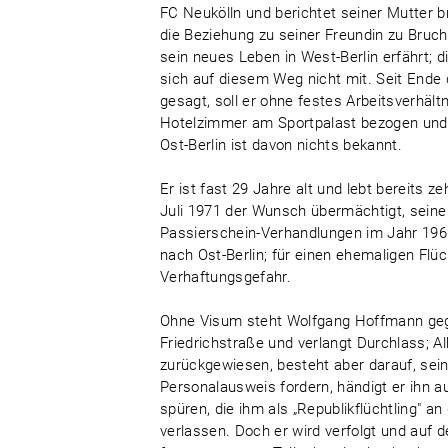
FC Neukölln und berichtet seiner Mutter bri
die Beziehung zu seiner Freundin zu Bruch
sein neues Leben in West-Berlin erfährt; di
sich auf diesem Weg nicht mit. Seit Ende 
gesagt, soll er ohne festes Arbeitsverhäl
Hotelzimmer am Sportpalast bezogen und 
Ost-Berlin ist davon nichts bekannt.
Er ist fast 29 Jahre alt und lebt bereits 
Juli 1971 der Wunsch übermächtigt, seine 
Passierschein-Verhandlungen im Jahr 1966
nach Ost-Berlin; für einen ehemaligen Flüc
Verhaftungsgefahr.
Ohne Visum steht Wolfgang Hoffmann geg
Friedrichstraße und verlangt Durchlass; Alk
zurückgewiesen, besteht aber darauf, sein
Personalausweis fordern, händigt er ihn 
spüren, die ihm als „Republikflüchtling" a
verlassen. Doch er wird verfolgt und auf 