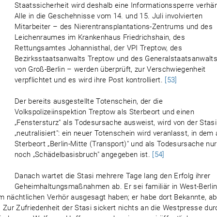
Staatssicherheit wird deshalb eine Informationssperre verhä
Alle in die Geschehnisse vom 14. und 15. Juli involvierten
Mitarbeiter – des Nierentransplantations-Zentrums und des
Leichenraumes im Krankenhaus Friedrichshain, des
Rettungsamtes Johannisthal, der VPI Treptow, des
Bezirksstaatsanwalts Treptow und des Generalstaatsanwalt
von Groß-Berlin – werden überprüft, zur Verschwiegenheit
verpflichtet und es wird ihre Post kontrolliert.
[53]
Der bereits ausgestellte Totenschein, der die
Volkspolizeiinspektion Treptow als Sterbeort und einen
„Fenstersturz" als Todesursache ausweist, wird von der Stasi
„neutralisiert": ein neuer Totenschein wird veranlasst, in dem 
Sterbeort „Berlin-Mitte (Transport)" und als Todesursache nur
noch „Schädelbasisbruch" angegeben ist.
[54]
Danach wartet die Stasi mehrere Tage lang den Erfolg ihrer
Geheimhaltungsmaßnahmen ab. Er sei familiär in West-Berli
m nächtlichen Verhör ausgesagt haben; er habe dort Bekannte, ab
]
Zur Zufriedenheit der Stasi sickert nichts an die Westpresse dur