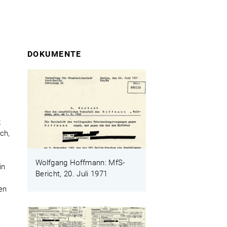
DOKUMENTE
g
.
k
ch,
;
Wolfgang Hoffmann: MfS-
in
Bericht, 20. Juli 1971
en
.