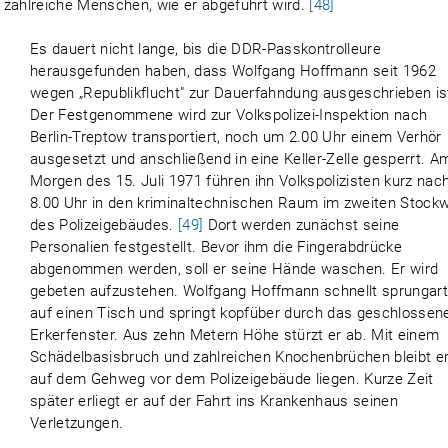
ahlreiche Menschen, wie er abgeführt wird.
[48]
Es dauert nicht lange, bis die DDR-Passkontrolleure
herausgefunden haben, dass Wolfgang Hoffmann seit 1962
wegen „Republikflucht" zur Dauerfahndung ausgeschrieben is
Der Festgenommene wird zur Volkspolizei-Inspektion nach
Berlin-Treptow transportiert, noch um 2.00 Uhr einem Verhör
ausgesetzt und anschließend in eine Keller-Zelle gesperrt. A
Morgen des 15. Juli 1971 führen ihn Volkspolizisten kurz nac
8.00 Uhr in den kriminaltechnischen Raum im zweiten Stock
des Polizeigebäudes.
[49]
Dort werden zunächst seine
Personalien festgestellt. Bevor ihm die Fingerabdrücke
abgenommen werden, soll er seine Hände waschen. Er wird
gebeten aufzustehen. Wolfgang Hoffmann schnellt sprungart
auf einen Tisch und springt kopfüber durch das geschlossen
Erkerfenster. Aus zehn Metern Höhe stürzt er ab. Mit einem
Schädelbasisbruch und zahlreichen Knochenbrüchen bleibt e
auf dem Gehweg vor dem Polizeigebäude liegen. Kurze Zeit
später erliegt er auf der Fahrt ins Krankenhaus seinen
Verletzungen.