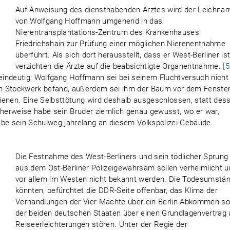
Auf Anweisung des diensthabenden Arztes wird der Leichna
von Wolfgang Hoffmann umgehend in das
Nierentransplantations-Zentrum des Krankenhauses
Friedrichshain zur Prüfung einer möglichen Nierenentnahme
überführt. Als sich dort herausstellt, dass er West-Berliner ist
verzichten die Ärzte auf die beabsichtigte Organentnahme.
[5
ll eindeutig: Wolfgang Hoffmann sei bei seinem Fluchtversuch nicht
n Stockwerk befand, außerdem sei ihm der Baum vor dem Fenste
ienen. Eine Selbsttötung wird deshalb ausgeschlossen, statt des
herweise habe sein Bruder ziemlich genau gewusst, wo er war,
abe sein Schulweg jahrelang an diesem Volkspolizei-Gebäude
Die Festnahme des West-Berliners und sein tödlicher Sprung
aus dem Ost-Berliner Polizeigewahrsam sollen verheimlicht 
vor allem im Westen nicht bekannt werden. Die Todesumstä
könnten, befürchtet die DDR-Seite offenbar, das Klima der
Verhandlungen der Vier Mächte über ein Berlin-Abkommen s
der beiden deutschen Staaten über einen Grundlagenvertrag
Reiseerleichterungen stören. Unter der Regie der