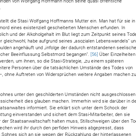
inden von Wolfgang Hoffmann noch seine quasi öffentliche
.
stellt die Stasi Wolfgang Hoffmanns Mutter ein. Man hat für sie in
ord eines existenziell gescheiterten Menschen erfunden. In
lich und der Alkoholgehalt im Blut liegt zum Zeitpunkt seines Tod
ter gleichwohl, habe aufgrund seines „asozialen Lebenswandels" u
chulden angehäuft und „infolge der dadurch entstandenen seelisch
ischer Beeinflussung Selbstmord begangen".
[56]
Über Einzelheiten
werden, um ihnen, so die Stasi-Strategie, „zu einem späteren
 weitere Personen über die tatsächlichen Umstände des Todes von
–, ohne Auftreten von Widersprüchen weitere Angaben machen z
s Sohnes unter den geschilderten Umständen nicht ausgeschlossen
tssicherheit dies glauben machen. Immerhin wird sie darüber in d
tsanwaltes informiert. Sie erklärt sich unter dem Schock der
tung einverstanden und sichert dem Stasi-Mitarbeiter, den sie
er der Staatsanwaltschaft halten muss, Stillschweigen über den To
chen wird ihr durch den perfiden Hinweis abgepresst, dass
en Sohnes sich an sie wegen der Rückzahlung der hinterlassenen