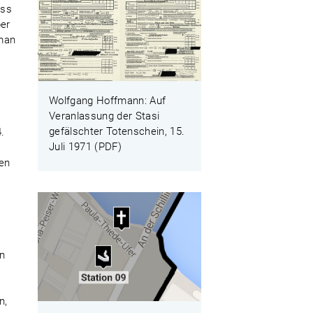
ass
ber
 man
Wolfgang Hoffmann: Auf
Veranlassung der Stasi
gefälschter Totenschein, 15.
.
Juli 1971 (PDF)
ten
en
n,