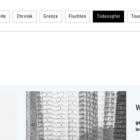
ite
Chronik
Grenze
Fluchten
Todesopfer
Tou
W
g
i