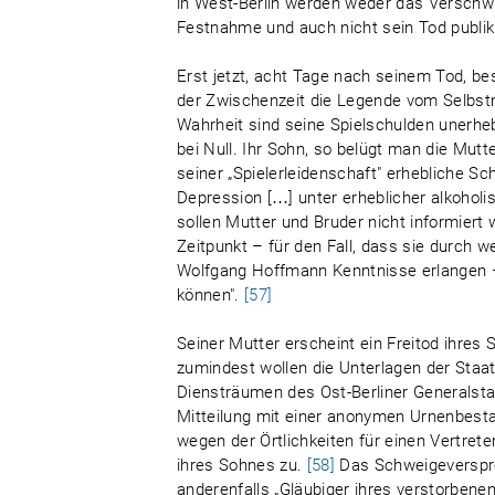
in West-Berlin werden weder das Verschw
Festnahme und auch nicht sein Tod publik
Erst jetzt, acht Tage nach seinem Tod, be
der Zwischenzeit die Legende vom Selbstm
Wahrheit sind seine Spielschulden unerheb
bei Null. Ihr Sohn, so belügt man die Mut
seiner „Spielerleidenschaft" erhebliche S
Depression […] unter erheblicher alkohol
sollen Mutter und Bruder nicht informiert 
Zeitpunkt – für den Fall, dass sie durch
Wolfgang Hoffmann Kenntnisse erlangen 
können".
[57]
Seiner Mutter erscheint ein Freitod ihre
zumindest wollen die Unterlagen der Staa
Diensträumen des Ost-Berliner Generalstaa
Mitteilung mit einer anonymen Urnenbestat
wegen der Örtlichkeiten für einen Vertret
ihres Sohnes zu.
[58]
Das Schweigeverspre
anderenfalls „Gläubiger ihres verstorben