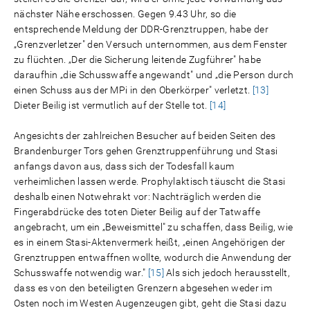
nächster Nähe erschossen. Gegen 9.43 Uhr, so die
entsprechende Meldung der DDR-Grenztruppen, habe der
„Grenzverletzer" den Versuch unternommen, aus dem Fenster
zu flüchten. „Der die Sicherung leitende Zugführer" habe
daraufhin „die Schusswaffe angewandt" und „die Person durch
einen Schuss aus der MPi in den Oberkörper" verletzt.
[13]
Dieter Beilig ist vermutlich auf der Stelle tot.
[14]
Angesichts der zahlreichen Besucher auf beiden Seiten des
Brandenburger Tors gehen Grenztruppenführung und Stasi
anfangs davon aus, dass sich der Todesfall kaum
verheimlichen lassen werde. Prophylaktisch täuscht die Stasi
deshalb einen Notwehrakt vor: Nachträglich werden die
Fingerabdrücke des toten Dieter Beilig auf der Tatwaffe
angebracht, um ein „Beweismittel" zu schaffen, dass Beilig, wie
es in einem Stasi-Aktenvermerk heißt, „einen Angehörigen der
Grenztruppen entwaffnen wollte, wodurch die Anwendung der
Schusswaffe notwendig war."
[15]
Als sich jedoch herausstellt,
dass es von den beteiligten Grenzern abgesehen weder im
Osten noch im Westen Augenzeugen gibt, geht die Stasi dazu