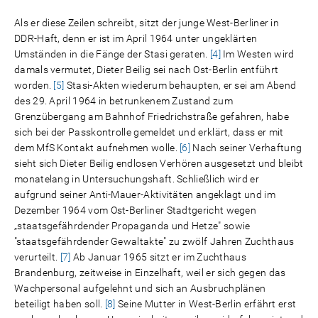
Als er diese Zeilen schreibt, sitzt der junge West-Berliner in
DDR-Haft, denn er ist im April 1964 unter ungeklärten
Umständen in die Fänge der Stasi geraten.
[4]
Im Westen wird
damals vermutet, Dieter Beilig sei nach Ost-Berlin entführt
worden.
[5]
Stasi-Akten wiederum behaupten, er sei am Abend
des 29. April 1964 in betrunkenem Zustand zum
Grenzübergang am Bahnhof Friedrichstraße gefahren, habe
sich bei der Passkontrolle gemeldet und erklärt, dass er mit
dem MfS Kontakt aufnehmen wolle.
[6]
Nach seiner Verhaftung
sieht sich Dieter Beilig endlosen Verhören ausgesetzt und bleibt
monatelang in Untersuchungshaft. Schließlich wird er
aufgrund seiner Anti-Mauer-Aktivitäten angeklagt und im
Dezember 1964 vom Ost-Berliner Stadtgericht wegen
„staatsgefährdender Propaganda und Hetze" sowie
"staatsgefährdender Gewaltakte" zu zwölf Jahren Zuchthaus
verurteilt.
[7]
Ab Januar 1965 sitzt er im Zuchthaus
Brandenburg, zeitweise in Einzelhaft, weil er sich gegen das
Wachpersonal aufgelehnt und sich an Ausbruchplänen
beteiligt haben soll.
[8]
Seine Mutter in West-Berlin erfährt erst