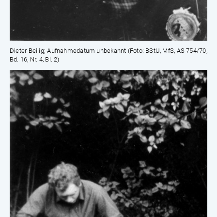
Dieter Beilig; Aufnahmedatum unbekannt (Foto: BStU, MfS, AS 754/70,
Bd. 16, Nr. 4, Bl. 2)