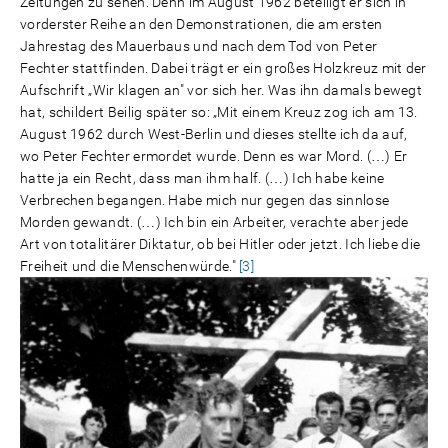
Zeitungen zu sehen. Denn im August 1962 beteiligt er sich in
vorderster Reihe an den Demonstrationen, die am ersten
Jahrestag des Mauerbaus und nach dem Tod von Peter
Fechter stattfinden. Dabei trägt er ein großes Holzkreuz mit der
Aufschrift „Wir klagen an" vor sich her. Was ihn damals bewegt
hat, schildert Beilig später so: „Mit einem Kreuz zog ich am 13.
August 1962 durch West-Berlin und dieses stellte ich da auf,
wo Peter Fechter ermordet wurde. Denn es war Mord. (…) Er
hatte ja ein Recht, dass man ihm half. (…) Ich habe keine
Verbrechen begangen. Habe mich nur gegen das sinnlose
Morden gewandt. (…) Ich bin ein Arbeiter, verachte aber jede
Art von totalitärer Diktatur, ob bei Hitler oder jetzt. Ich liebe die
Freiheit und die Menschenwürde."
[3]