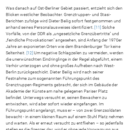
Was danach auf Ost-Berliner Gebiet passiert, entzieht sich den
Blicken westlicher Beobachter. Grenztruppen- und Stasi-
Berichten zufolge wird Dieter Beilig sofort festgenommen und
anhand seines Personalausweises identifiziert.
[11]
Solche
Vorfälle, von der DDR als „ungesetzliche Grenzübertritte" und
„feindliche Provokationen" angesehen, sind Anfang der 1970er
Jahre an exponierten Orten wie dem Brandenburger Tor keine
Seltenheit.
[12]
Um negative Schlagzeilen zu vermeiden, werden
die unerwünschten Eindringlinge in der Regel abgeführt, einem
Verhör unterzogen und ohne großes Aufheben nach West-
Berlin zurückgeschickt. Dieter Beilig wird nach seiner
Festnahme zum sogenannten Führungspunkt des
Grenztruppen-Regiments gebracht, der sich im Gebäude der
Akademie der Künste am nahe gelegenen Pariser Platz
befindet. Unterwegs versucht er, seinen Bewachern zu
entwischen, wird aber sofort wieder eingefangen. Im
Führungspunkt angelangt, muss er – von zwei Grenzsoldaten
bewacht - in einem kleinen Raum auf einem Stuhl Platz nehmen
und warten. Als er erneut versucht zu entfliehen – so jedenfalls
stellen es die Grenzer dar, wird er ohne jede Vorwarnung aus