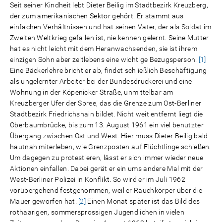
Seit seiner Kindheit lebt Dieter Beilig im Stadtbezirk Kreuzberg,
der zum amerikanischen Sektor gehört. Er stammt aus
einfachen Verhältnissen und hat seinen Vater, der als Soldat im
Zweiten Weltkrieg gefallen ist, nie kennen gelernt. Seine Mutter
hat es nicht leicht mit dem Heranwachsenden, sie ist ihrem
einzigen Sohn aber zeitlebens eine wichtige Bezugsperson.
[1]
Eine Bäckerlehre bricht er ab, findet schließlich Beschäftigung
als ungelernter Arbeiter bei der Bundesdruckerei und eine
Wohnung in der Köpenicker Straße, unmittelbar am
Kreuzberger Ufer der Spree, das die Grenze zum Ost-Berliner
Stadtbezirk Friedrichshain bildet. Nicht weit entfernt liegt die
Oberbaumbrücke, bis zum 13. August 1961 ein viel benutzter
Übergang zwischen Ost und West. Hier muss Dieter Beilig bald
hautnah miterleben, wie Grenzposten auf Flüchtlinge schießen.
Um dagegen zu protestieren, lässt er sich immer wieder neue
Aktionen einfallen. Dabei gerät er ein ums andere Mal mit der
West-Berliner Polizei in Konflikt. So wird er im Juli 1962
vorübergehend festgenommen, weil er Rauchkörper über die
Mauer geworfen hat.
[2]
Einen Monat später ist das Bild des
rothaarigen, sommersprossigen Jugendlichen in vielen