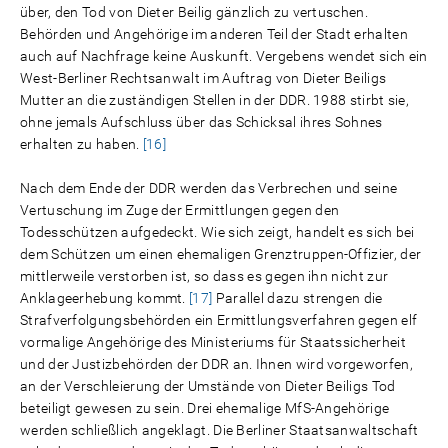
über, den Tod von Dieter Beilig gänzlich zu vertuschen.
Behörden und Angehörige im anderen Teil der Stadt erhalten
auch auf Nachfrage keine Auskunft. Vergebens wendet sich ein
West-Berliner Rechtsanwalt im Auftrag von Dieter Beiligs
Mutter an die zuständigen Stellen in der DDR. 1988 stirbt sie,
ohne jemals Aufschluss über das Schicksal ihres Sohnes
erhalten zu haben.
[16]
Nach dem Ende der DDR werden das Verbrechen und seine
Vertuschung im Zuge der Ermittlungen gegen den
Todesschützen aufgedeckt. Wie sich zeigt, handelt es sich bei
dem Schützen um einen ehemaligen Grenztruppen-Offizier, der
mittlerweile verstorben ist, so dass es gegen ihn nicht zur
Anklageerhebung kommt.
[17]
Parallel dazu strengen die
Strafverfolgungsbehörden ein Ermittlungsverfahren gegen elf
vormalige Angehörige des Ministeriums für Staatssicherheit
und der Justizbehörden der DDR an. Ihnen wird vorgeworfen,
an der Verschleierung der Umstände von Dieter Beiligs Tod
beteiligt gewesen zu sein. Drei ehemalige MfS-Angehörige
werden schließlich angeklagt. Die Berliner Staatsanwaltschaft