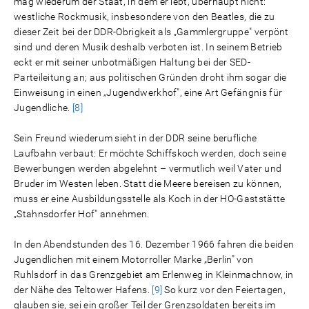
mag wiederum der Staat, in dem er lebt, überhaupt nicht:
westliche Rockmusik, insbesondere von den Beatles, die zu
dieser Zeit bei der DDR-Obrigkeit als „Gammlergruppe" verpönt
sind und deren Musik deshalb verboten ist. In seinem Betrieb
eckt er mit seiner unbotmäßigen Haltung bei der SED-
Parteileitung an; aus politischen Gründen droht ihm sogar die
Einweisung in einen „Jugendwerkhof", eine Art Gefängnis für
Jugendliche.
[8]
Sein Freund wiederum sieht in der DDR seine berufliche
Laufbahn verbaut: Er möchte Schiffskoch werden, doch seine
Bewerbungen werden abgelehnt – vermutlich weil Vater und
Bruder im Westen leben. Statt die Meere bereisen zu können,
muss er eine Ausbildungsstelle als Koch in der HO-Gaststätte
„Stahnsdorfer Hof" annehmen.
In den Abendstunden des 16. Dezember 1966 fahren die beiden
Jugendlichen mit einem Motorroller Marke „Berlin" von
Ruhlsdorf in das Grenzgebiet am Erlenweg in Kleinmachnow, in
der Nähe des Teltower Hafens.
[9]
So kurz vor den Feiertagen,
glauben sie, sei ein großer Teil der Grenzsoldaten bereits im