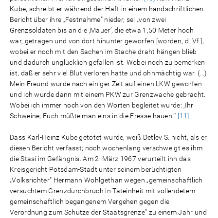
Kube, schreibt er während der Haft in einem handschriftlichen
Bericht über ihre „Festnahme" nieder, sei „von zwei
Grenzsoldaten bis an die ‚Mauer’, die etwa 1,50 Meter hoch
war, getragen und von dort hinunter geworfen [worden, d. Vf.],
wobei er noch mit den Sachen im Stacheldraht hängen blieb
und dadurch unglücklich gefallen ist. Wobei noch zu bemerken
ist, daß er sehr viel Blut verloren hatte und ohnmächtig war. (...)
Mein Freund wurde nach einiger Zeit auf einen LKW geworfen
und ich wurde dann mit einem PKW zur Grenzwache gebracht.
Wobei ich immer noch von den Worten begleitet wurde: ‚Ihr
Schweine, Euch müßte man eins in die Fresse hauen.’"
[11]
Dass Karl-Heinz Kube getötet wurde, weiß Detlev S. nicht, als er
diesen Bericht verfasst; noch wochenlang verschweigt es ihm
die Stasi im Gefängnis. Am 2. März 1967 verurteilt ihn das
Kreisgericht Potsdam-Stadt unter seinem berüchtigten
„Volksrichter" Hermann Wohlgethan wegen „gemeinschaftlich
versuchtem Grenzdurchbruch in Tateinheit mit vollendetem
gemeinschaftlich begangenem Vergehen gegen die
Verordnung zum Schutze der Staatsgrenze" zu einem Jahr und