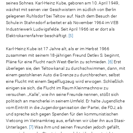
seines Sohnes. Karl-Heinz Kube, geboren am 10. April 1949,
wächst mit seinen vier Geschwistern im südlich von Berlin
gelegenen Ruhlsdorf bei Teltow auf. Nach dem Besuch der
Schule in Stahnsdorf arbeitet er ab November 1964 im VEB
Industriewerk Ludwigsfelde. Seit April 1966 ist er dort als
Elektrokarrenfahrer beschäftigt.
[5]
Karl-Heinz Kube ist 17 Jahre alt, als er im Herbst 1966
zusammen mit seinem 18-jährigen Freund Detlev S. beginnt,
Pläne für eine Flucht nach West-Berlin zu schmieden.
[6]
Erst
überlegen sie, den Teltowkanal zu durchschwimmen, dann, mit
einem gestohlenen Auto die Grenze zu durchbrechen, selbst
eine Flucht mit einem Segelflugzeug wird erwogen. Schließlich
einigen sie sich, die Flucht im Raum Kleinmachnow zu
versuchen. „Kalle", wie ihn seine Freunde nennen, stößt sich
politisch an mancherlei in seinem Umfeld. Er halte Jugendliche
vom Eintritt in die Jugendorganisation der Partei, die FDJ, ab
und spreche sich gegen Spenden für den kommunistischen
Vietcong im Vietnamkrieg aus, erfahren wir über ihn aus Stasi-
Unterlagen.
[7]
Was ihm und seinen Freunden jedoch gefällt,