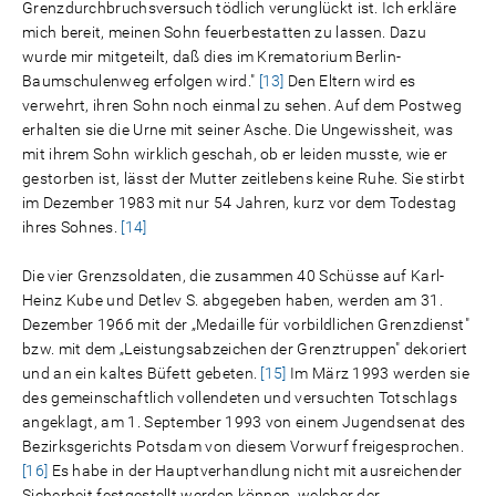
Grenzdurchbruchsversuch tödlich verunglückt ist. Ich erkläre
mich bereit, meinen Sohn feuerbestatten zu lassen. Dazu
wurde mir mitgeteilt, daß dies im Krematorium Berlin-
Baumschulenweg erfolgen wird."
[13]
Den Eltern wird es
verwehrt, ihren Sohn noch einmal zu sehen. Auf dem Postweg
erhalten sie die Urne mit seiner Asche. Die Ungewissheit, was
mit ihrem Sohn wirklich geschah, ob er leiden musste, wie er
gestorben ist, lässt der Mutter zeitlebens keine Ruhe. Sie stirbt
im Dezember 1983 mit nur 54 Jahren, kurz vor dem Todestag
ihres Sohnes.
[14]
Die vier Grenzsoldaten, die zusammen 40 Schüsse auf Karl-
Heinz Kube und Detlev S. abgegeben haben, werden am 31.
Dezember 1966 mit der „Medaille für vorbildlichen Grenzdienst"
bzw. mit dem „Leistungsabzeichen der Grenztruppen" dekoriert
und an ein kaltes Büfett gebeten.
[15]
Im März 1993 werden sie
des gemeinschaftlich vollendeten und versuchten Totschlags
angeklagt, am 1. September 1993 von einem Jugendsenat des
Bezirksgerichts Potsdam von diesem Vorwurf freigesprochen.
[16]
Es habe in der Hauptverhandlung nicht mit ausreichender
Sicherheit festgestellt werden können, welcher der