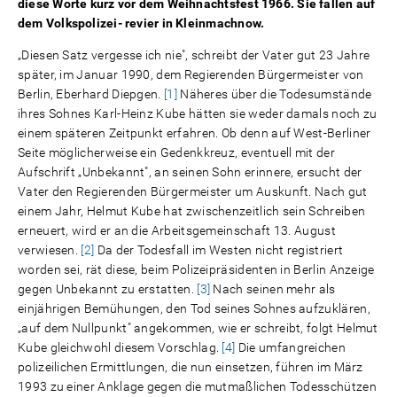
diese Worte kurz vor dem Weihnachtsfest 1966. Sie fallen auf
dem Volkspolizei- revier in Kleinmachnow.
„Diesen Satz vergesse ich nie", schreibt der Vater gut 23 Jahre
später, im Januar 1990, dem Regierenden Bürgermeister von
Berlin, Eberhard Diepgen.
[1]
Näheres über die Todesumstände
ihres Sohnes Karl-Heinz Kube hätten sie weder damals noch zu
einem späteren Zeitpunkt erfahren. Ob denn auf West-Berliner
Seite möglicherweise ein Gedenkkreuz, eventuell mit der
Aufschrift „Unbekannt", an seinen Sohn erinnere, ersucht der
Vater den Regierenden Bürgermeister um Auskunft. Nach gut
einem Jahr, Helmut Kube hat zwischenzeitlich sein Schreiben
erneuert, wird er an die Arbeitsgemeinschaft 13. August
verwiesen.
[2]
Da der Todesfall im Westen nicht registriert
worden sei, rät diese, beim Polizeipräsidenten in Berlin Anzeige
gegen Unbekannt zu erstatten.
[3]
Nach seinen mehr als
einjährigen Bemühungen, den Tod seines Sohnes aufzuklären,
„auf dem Nullpunkt" angekommen, wie er schreibt, folgt Helmut
Kube gleichwohl diesem Vorschlag.
[4]
Die umfangreichen
polizeilichen Ermittlungen, die nun einsetzen, führen im März
1993 zu einer Anklage gegen die mutmaßlichen Todesschützen