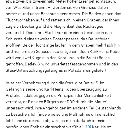
etwa zwei- bis zweieinhalb Meter hoher Eisengeflechtszaun,
von West-Berlin trennt –, werden sie von Grenzsoldaten
bemerkt und unter Beschuss genommen. Die Beiden geben das
Fluchtvorhaben auf und retten sich in einen Graben, der ihnen
zugleich Deckung und die Möglichkeit des Rückzuges
verspricht. Doch ihre Flucht vor dem einen treibt sie in das
Schussfeld eines zweiten Postenpaares, das Dauerfeuer
eröffnet. Beide Flüchtlinge laufen in dem Graben mehrfach hin
und her, um den Schüssen zu entgehen. Doch Karl-Heinz Kube
wird von zwei Kugeln in den Kopf und in die Brust tödlich
getroffen. Detlev S. wird unverletzt festgenommen und in das
Stasi-Untersuchungsgefängnis in Potsdam eingeliefert.
In seiner Vernehmung durch die Stasi gibt Detlev S. im
Gefängnis seine und Karl-Heinz Kubes Überzeugung zu
Protokoll, „daß es gegen die Prinzipien der Menschlichkeit
verstößt, daß es den Bürgern der DDR durch die ‚Mauer’
untersagt wird, ihre Angehörigen im anderen Teil Deutschlands
zu besuchen. Ich finde eine solche Maßnahme unmenschlich.
Ich lehne sie deshalb ab, weil ich mich dadurch in meiner
persönlichen Freiheit eingeschränkt fühle."
[10]
Karl-Heinz