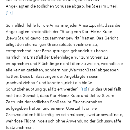
Angeklagten die tödlichen Schüsse abgab, heißt es im Urteil.
[17]
Schließlich fehle für die Annahme jeder Ansatzpunkt, dass die
Angeklagten hinsichtlich der Tötung von Karl-Heinz Kube
„bewußt und gewollt zusammengewirkt" hätten. Das Gericht
billigt den ehemaligen Grenzsoldaten vielmehr zu,
entsprechend ihrer Behauptungen gehandelt zu haben,
nämlich im Ernstfall der Befehlslage nur zum Schein zu
entsprechen und Flüchtlinge nicht töten zu wollen, weshalb sie
alle keinen gezielten, sondern nur „Warnschüsse" abgegeben
hätten. Diese Einlassungen der Angeklagten seien
„nachvollziehbar" und könnten „nicht als bloße
Schutzbehauptung qualifiziert werden".
[18]
Für das Urteil fällt
nicht ins Gewicht, dass Karl-Heinz Kube und Detlev S. zum
Zeitpunkt der tödlichen Schüsse ihr Fluchtvorhaben
aufgegeben hatten und es einer Überzahl von vier
Grenzsoldaten hätte möglich sein müssen, zwei unbewaffnete,
wehrlose Flüchtlinge auch ohne Anwendung der Schusswaffe
festzunehmen.