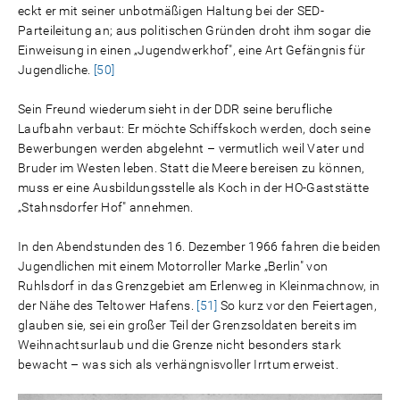
eckt er mit seiner unbotmäßigen Haltung bei der SED-
Parteileitung an; aus politischen Gründen droht ihm sogar die
Einweisung in einen „Jugendwerkhof", eine Art Gefängnis für
Jugendliche.
[50]
Sein Freund wiederum sieht in der DDR seine berufliche
Laufbahn verbaut: Er möchte Schiffskoch werden, doch seine
Bewerbungen werden abgelehnt – vermutlich weil Vater und
Bruder im Westen leben. Statt die Meere bereisen zu können,
muss er eine Ausbildungsstelle als Koch in der HO-Gaststätte
„Stahnsdorfer Hof" annehmen.
In den Abendstunden des 16. Dezember 1966 fahren die beiden
Jugendlichen mit einem Motorroller Marke „Berlin" von
Ruhlsdorf in das Grenzgebiet am Erlenweg in Kleinmachnow, in
der Nähe des Teltower Hafens.
[51]
So kurz vor den Feiertagen,
glauben sie, sei ein großer Teil der Grenzsoldaten bereits im
Weihnachtsurlaub und die Grenze nicht besonders stark
bewacht – was sich als verhängnisvoller Irrtum erweist.