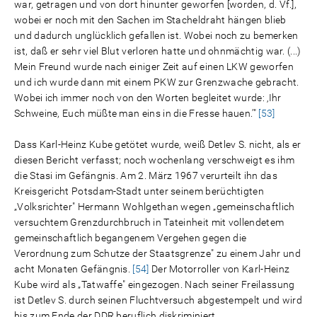
war, getragen und von dort hinunter geworfen [worden, d. Vf.],
wobei er noch mit den Sachen im Stacheldraht hängen blieb
und dadurch unglücklich gefallen ist. Wobei noch zu bemerken
ist, daß er sehr viel Blut verloren hatte und ohnmächtig war. (...)
Mein Freund wurde nach einiger Zeit auf einen LKW geworfen
und ich wurde dann mit einem PKW zur Grenzwache gebracht.
Wobei ich immer noch von den Worten begleitet wurde: ‚Ihr
Schweine, Euch müßte man eins in die Fresse hauen.’"
[53]
Dass Karl-Heinz Kube getötet wurde, weiß Detlev S. nicht, als er
diesen Bericht verfasst; noch wochenlang verschweigt es ihm
die Stasi im Gefängnis. Am 2. März 1967 verurteilt ihn das
Kreisgericht Potsdam-Stadt unter seinem berüchtigten
„Volksrichter" Hermann Wohlgethan wegen „gemeinschaftlich
versuchtem Grenzdurchbruch in Tateinheit mit vollendetem
gemeinschaftlich begangenem Vergehen gegen die
Verordnung zum Schutze der Staatsgrenze" zu einem Jahr und
acht Monaten Gefängnis.
[54]
Der Motorroller von Karl-Heinz
Kube wird als „Tatwaffe" eingezogen. Nach seiner Freilassung
ist Detlev S. durch seinen Fluchtversuch abgestempelt und wird
bis zum Ende der DDR beruflich diskriminiert.