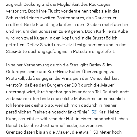
zugleich Deckung und die Möglichkeit des Rückzuges
verspricht. Doch ihre Flucht vor dem einen treibt sie in das
Schussfeld eines zweiten Postenpaares, das Dauerfeuer
eröffnet. Beide Flüchtlinge laufen in dem Graben mehrfach hin
und her, um den Schüssen zu entgehen. Doch Karl-Heinz Kube
wird von zwei Kugeln in den Kopf und in die Brust tödlich
getroffen. Detlev S. wird unverletzt festgenommen und in das
Stasi-Untersuchungsgefängnis in Potsdam eingeliefert.
In seiner Vernehmung durch die Stasi gibt Detlev S. im
Gefängnis seine und Karl-Heinz Kubes Überzeugung zu
Protokoll, „daß es gegen die Prinzipien der Menschlichkeit
verstößt, daß es den Bürgern der DDR durch die ‚Mauer’
untersagt wird, ihre Angehörigen im anderen Teil Deutschlands
zu besuchen. Ich finde eine solche Maßnahme unmenschlich.
Ich lehne sie deshalb ab, weil ich mich dadurch in meiner
persönlichen Freiheit eingeschränkt fühle."
[52]
Karl-Heinz
Kube, schreibt er während der Haft in einem handschriftlichen
Bericht über ihre „Festnahme" nieder, sei „von zwei
Grenzsoldaten bis an die ‚Mauer’, die etwa 1,50 Meter hoch