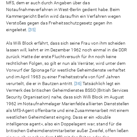
MfS, dem er auch durch Angaben über das
Notaufnahmeverfahren in West-Berlin gedient habe. Beim
Kammergericht Berlin wird daraufhin ein Verfahren wegen
Verstoßes gegen das Freiheitsschutzgesetz gegen ihn
eingeleitet.
[35]
Als Willi Block erfährt, dass sich seine Frau von ihm scheiden
lassen will, kehrt er im Dezember 1962 noch einmal in die DDR
zurück. Hatte der erste Fluchtversuch für ihn noch keine
rechtlichen Folgen, so gilt er nun als Verräter, wird unter dem
Vorwurf der Spionage für westliche Geheimdienste verhaftet
und im April 1963 zu einer Freiheitsstrafe von fünf Jahren
verurteilt, die er in Bautzen antritt.
[36]
Tatsächlich legt ein
Vermerk des britischen Geheimdienstes BSSO (British Services
Security Organisation) nahe, dass sich Willi Block im August
1962 im Notaufnahmelager Marienfelde alliierten Dienststellen
als MfS-Agent offenbarte und eine Zusammenarbeit mit einem
westlichen Geheimdienst einging. Dass er ein »double
intelligence agent«, also ein Doppelagent war, stand für die
britischen Geheimdienstmitarbeiter außer Zweifel, offen ließen