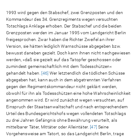
1993 wird gegen den Stabschef, zwei Grenzposten und den
Kommandeur des 34. Grenzregiments wegen versuchten
Totschlags Anklage erhoben. Der Stabschef und die beiden
Grenzposten werden im Januar 1995 vom Landgericht Berlin
freigesprochen. Zwar haben die Richter Zweifel an ihrer
Version, sie hätten lediglich Warnschüsse abgegeben bzw.
bewusst daneben gezielt. Doch kann ihnen nicht nachgewiesen
werden, »daß sie gezielt auf das Tatopfer geschossen oder
zumindest gemeinschaftlich mit dem Todesschützen«
gehandelt haben.
[46]
Wer letztendlich die tödlichen Schüsse
abgegeben hat, kann auch in dem abgetrennten Verfahren
gegen den Regimentskommandeur nicht geklärt werden,
obwohl für ihn als Todesschützen eine hohe Wahrscheinlichkeit
angenommen wird. Er wird zunächst wegen versuchten, auf
Einspruch der Staatsanwaltschaft und nach entsprechendem
Urteil des Bundesgerichtshofs wegen vollendeten Totschlags
zu drei Jahren Gefängnis ohne Bewährung verurteilt, als
mittelbarer Täter, Mittäter oder Alleintäter.
[47]
Seine
Vorgehensweise am Tatort, so das Landgericht Berlin, trage