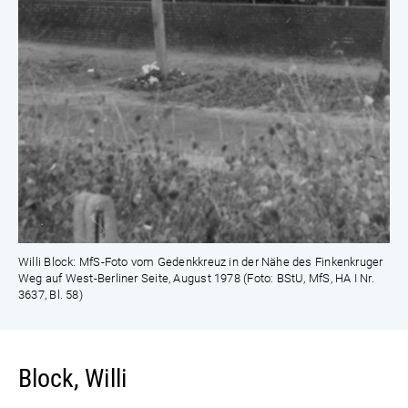
Willi Block: MfS-Foto vom Gedenkkreuz in der Nähe des Finkenkruger
Weg auf West-Berliner Seite, August 1978 (Foto: BStU, MfS, HA I Nr.
3637, Bl. 58)
Block, Willi