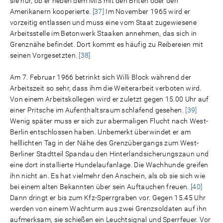
sie nur, ob er neben dem MfS mit den Briten oder den
Amerikanern kooperierte.
[37]
Im November 1965 wird er
vorzeitig entlassen und muss eine vom Staat zugewiesene
Arbeitsstelle im Betonwerk Staaken annehmen, das sich in
Grenznähe befindet. Dort kommt es häufig zu Reibereien mit
seinen Vorgesetzten.
[38]
Am 7. Februar 1966 betrinkt sich Willi Block während der
Arbeitszeit so sehr, dass ihm die Weiterarbeit verboten wird.
Von einem Arbeitskollegen wird er zuletzt gegen 15.00 Uhr auf
einer Pritsche im Aufenthaltsraum schlafend gesehen.
[39]
Wenig später muss er sich zur abermaligen Flucht nach West-
Berlin entschlossen haben. Unbemerkt überwindet er am
helllichten Tag in der Nähe des Grenzübergangs zum West-
Berliner Stadtteil Spandau den Hinterlandsicherungszaun und
eine dort in­stallierte Hundelaufanlage. Die Wachhunde greifen
ihn nicht an. Es hat vielmehr den Anschein, als ob sie sich wie
bei einem alten Bekannten über sein Auftauchen freuen.
[40]
Dann dringt er bis zum Kfz-Sperrgraben vor. Gegen 15.45 Uhr
werden von einem Wachturm aus zwei Grenzsoldaten auf ihn
aufmerksam, sie schießen ein Leuchtsignal und Sperrfeuer. Vor