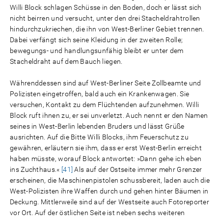
Willi Block schlagen Schüsse in den Boden, doch er lässt sich
nicht beirren und versucht, unter den drei Stacheldrahtrollen
hindurchzukriechen, die ihn von West-Berliner Gebiet trennen.
Dabei verfängt sich seine Kleidung in der zweiten Rolle;
bewegungs- und handlungsunfähig bleibt er unter dem
Stacheldraht auf dem Bauch liegen.
Währenddessen sind auf West-Berliner Seite Zollbeamte und
Polizisten eingetroffen, bald auch ein Krankenwagen. Sie
versuchen, Kontakt zu dem Flüchtenden aufzunehmen. Willi
Block ruft ihnen zu, er sei unverletzt. Auch nennt er den Namen
seines in West-Berlin lebenden Bruders und lässt Grüße
ausrichten. Auf die Bitte Willi Blocks, ihm Feuerschutz zu
gewähren, erläutern sie ihm, dass er erst West-Berlin erreicht
haben müsste, worauf Block antwortet: »Dann gehe ich eben
ins Zuchthaus.«
[41]
Als auf der Ostseite immer mehr Grenzer
erscheinen, die Maschinenpistolen schussbereit, laden auch die
West-Polizisten ihre Waffen durch und gehen hinter Bäumen in
Deckung. Mittlerweile sind auf der Westseite auch Fotoreporter
vor Ort. Auf der östlichen Seite ist neben sechs weiteren