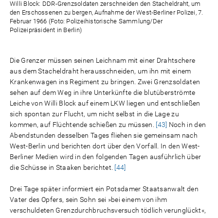
Willi Block: DDR-Grenzsoldaten zerschneiden den Stacheldraht, um
den Erschossenen zu bergen, Aufnahme der West-Berliner Polizei, 7.
Februar 1966 (Foto: Polizeihistorische Sammlung/Der
Polizeipräsident in Berlin)
Die Grenzer müssen seinen Leichnam mit einer Drahtschere
aus dem Stacheldraht herausschneiden, um ihn mit einem
Krankenwagen ins Regiment zu bringen. Zwei Grenzsoldaten
sehen auf dem Weg in ihre Unterkünfte die blutüberströmte
Leiche von Willi Block auf einem LKW liegen und entschließen
sich spontan zur Flucht, um nicht selbst in die Lage zu
kommen, auf Flüchtende schießen zu müssen.
[43]
Noch in den
Abendstunden desselben Tages fliehen sie gemeinsam nach
West-­Berlin und berichten dort über den Vorfall. In den West-
Berliner Medien wird in den folgenden Tagen ausführlich über
die Schüsse in Staaken berichtet.
[44]
Drei Tage später informiert ein Potsdamer Staatsanwalt den
Vater des ­Opfers, sein Sohn sei »bei einem von ihm
verschuldeten Grenzdurchbruchsversuch tödlich verunglückt«,