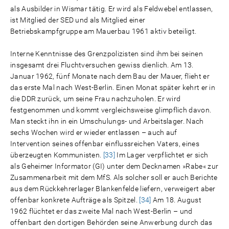
als Ausbilder in Wismar tätig. Er wird als Feldwebel entlassen,
ist Mitglied der SED und als Mitglied einer
Betriebskampfgruppe am Mauerbau 1961 aktiv beteiligt.
Interne Kenntnisse des Grenzpolizisten sind ihm bei seinen
insgesamt drei Fluchtversuchen gewiss dienlich. Am 13.
Januar 1962, fünf Monate nach dem Bau der Mauer, flieht er
das erste Mal nach West-Berlin. Einen Monat später kehrt er in
die DDR zurück, um seine Frau nachzuholen. Er wird
festgenommen und kommt vergleichsweise glimpflich davon.
Man steckt ihn in ein Umschulungs- und Arbeitslager. Nach
sechs Wochen wird er wieder entlassen – auch auf
Intervention seines offenbar einflussreichen Vaters, eines
überzeugten Kommunisten.
[33]
Im Lager verpflichtet er sich
als Geheimer Informator (GI) unter dem Decknamen »Rabe« zur
Zusammenarbeit mit dem MfS. Als solcher soll er auch Berichte
aus dem Rückkehrerlager Blankenfelde liefern, verweigert aber
offenbar konkrete Aufträge als Spitzel.
[34]
Am 18. August
1962 flüchtet er das zweite Mal nach West-Berlin – und
offenbart den dortigen Behörden seine Anwerbung durch das