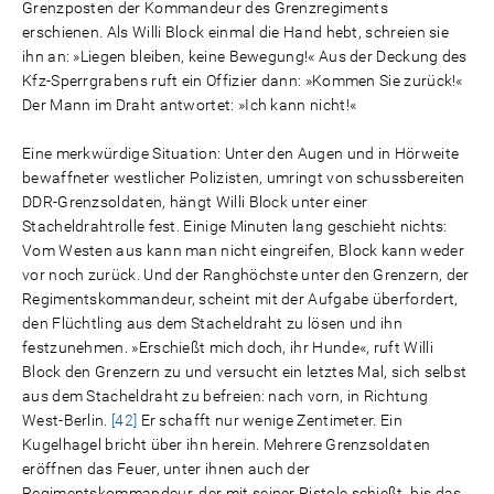
Grenzposten der Kommandeur des Grenzregiments
erschienen. Als Willi Block einmal die Hand hebt, schreien sie
ihn an: »Liegen bleiben, keine Bewegung!« Aus der Deckung des
Kfz-Sperrgrabens ruft ein Offizier dann: »Kommen Sie zurück!«
Der Mann im Draht antwortet: »Ich kann nicht!«
Eine merkwürdige Situation: Unter den Augen und in Hörweite
bewaffneter westlicher Polizisten, umringt von schussbereiten
DDR-Grenzsoldaten, hängt Willi Block unter einer
Stacheldrahtrolle fest. Einige Minuten lang geschieht nichts:
Vom Westen aus kann man nicht eingreifen, Block kann weder
vor noch zurück. Und der Ranghöchste unter den Grenzern, der
Regimentskommandeur, scheint mit der Aufgabe überfordert,
den Flüchtling aus dem Stacheldraht zu lösen und ihn
festzunehmen. »Erschießt mich doch, ihr Hunde«, ruft Willi
Block den Grenzern zu und versucht ein letztes Mal, sich selbst
aus dem Stacheldraht zu befreien: nach vorn, in Richtung
West-Berlin.
[42]
Er schafft nur wenige Zentimeter. Ein
Kugelhagel bricht über ihn herein. Mehrere Grenzsoldaten
eröffnen das Feuer, unter ihnen auch der
Regimentskommandeur, der mit seiner Pistole schießt, bis das