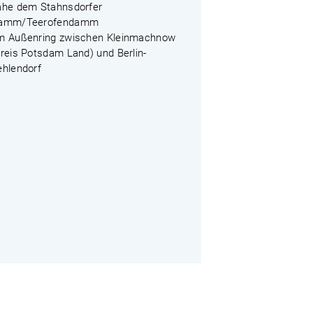
ahe dem Stahnsdorfer
amm/Teerofendamm
m Außenring zwischen Kleinmachnow
reis Potsdam Land) und Berlin-
ehlendorf