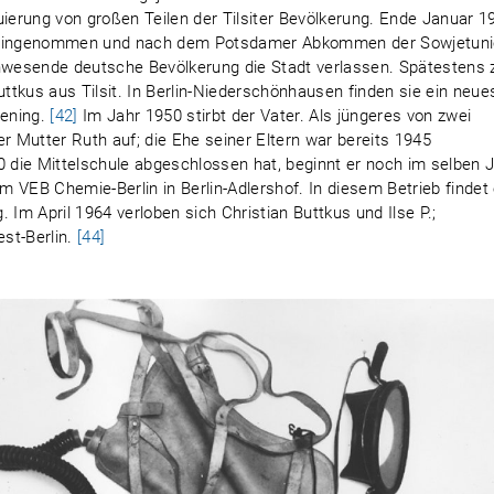
uierung von großen Teilen der Tilsiter Bevölkerung. Ende Januar 1
en eingenommen und nach dem Potsdamer Abkommen der Sowjetun
wesende deutsche Bevölkerung die Stadt verlassen. Spätestens 
uttkus aus Tilsit. In Berlin-Niederschönhausen finden sie ein neue
oening.
[42]
Im Jahr 1950 stirbt der Vater. Als jüngeres von zwei
er Mutter Ruth auf; die Ehe seiner Eltern war bereits 1945
die Mittelschule abgeschlossen hat, beginnt er noch im selben 
 VEB Chemie-Berlin in Berlin-Adlershof. In diesem Betrieb findet 
 Im April 1964 verloben sich Christian Buttkus und Ilse P.;
st-Berlin.
[44]