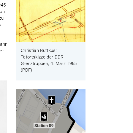
945
ion
zu
s
Jahr
Christian Buttkus:
er
Tatortskizze der DDR-
Grenztruppen, 4. März 1965
(PDF)