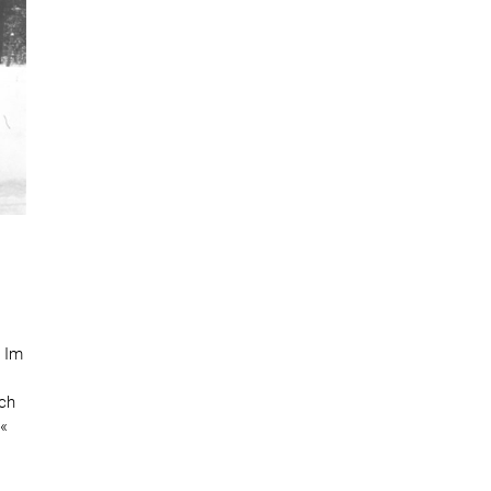
. Im
rch
b«