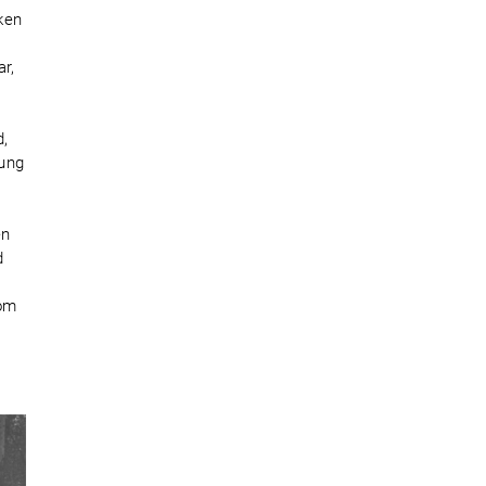
ken
r,
d,
nung
-
en
d
vom