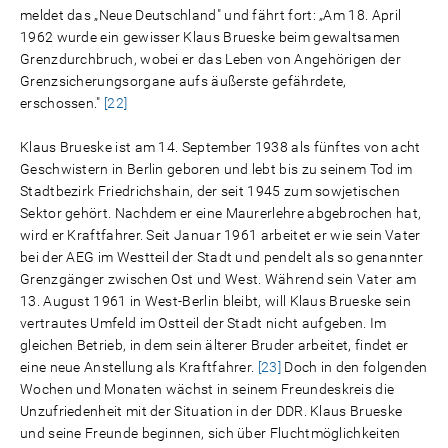
meldet das „Neue Deutschland" und fährt fort: „Am 18. April
1962 wurde ein gewisser Klaus Brueske beim gewaltsamen
Grenzdurchbruch, wobei er das Leben von Angehörigen der
Grenzsicherungsorgane aufs äußerste gefährdete,
erschossen."
[22]
Klaus Brueske ist am 14. September 1938 als fünftes von acht
Geschwistern in Berlin geboren und lebt bis zu seinem Tod im
Stadtbezirk Friedrichshain, der seit 1945 zum sowjetischen
Sektor gehört. Nachdem er eine Maurerlehre abgebrochen hat,
wird er Kraftfahrer. Seit Januar 1961 arbeitet er wie sein Vater
bei der AEG im Westteil der Stadt und pendelt als so genannter
Grenzgänger zwischen Ost und West. Während sein Vater am
13. August 1961 in West-Berlin bleibt, will Klaus Brueske sein
vertrautes Umfeld im Ostteil der Stadt nicht aufgeben. Im
gleichen Betrieb, in dem sein älterer Bruder arbeitet, findet er
eine neue Anstellung als Kraftfahrer.
[23]
Doch in den folgenden
Wochen und Monaten wächst in seinem Freundeskreis die
Unzufriedenheit mit der Situation in der DDR. Klaus Brueske
und seine Freunde beginnen, sich über Fluchtmöglichkeiten