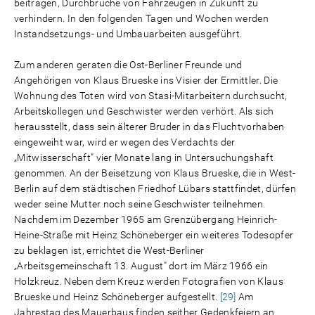
beitragen, Durchbrüche von Fahrzeugen in Zukunft zu
verhindern. In den folgenden Tagen und Wochen werden
Instandsetzungs- und Umbauarbeiten ausgeführt.
Zum anderen geraten die Ost-Berliner Freunde und
Angehörigen von Klaus Brueske ins Visier der Ermittler. Die
Wohnung des Toten wird von Stasi-Mitarbeitern durchsucht,
Arbeitskollegen und Geschwister werden verhört. Als sich
herausstellt, dass sein älterer Bruder in das Fluchtvorhaben
eingeweiht war, wird er wegen des Verdachts der
„Mitwisserschaft" vier Monate lang in Untersuchungshaft
genommen. An der Beisetzung von Klaus Brueske, die in West-
Berlin auf dem städtischen Friedhof Lübars stattfindet, dürfen
weder seine Mutter noch seine Geschwister teilnehmen.
Nachdem im Dezember 1965 am Grenzübergang Heinrich-
Heine-Straße mit Heinz Schöneberger ein weiteres Todesopfer
zu beklagen ist, errichtet die West-Berliner
„Arbeitsgemeinschaft 13. August" dort im März 1966 ein
Holzkreuz. Neben dem Kreuz werden Fotografien von Klaus
Brueske und Heinz Schöneberger aufgestellt.
[29]
Am
Jahrestag des Mauerbaus finden seither Gedenkfeiern an