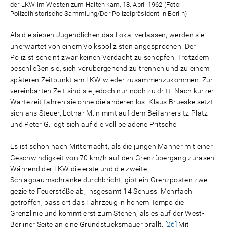
der LKW im Westen zum Halten kam, 18. April 1962 (Foto:
Polizeihistorische Sammlung/Der Polizeipräsident in Berlin)
Als die sieben Jugendlichen das Lokal verlassen, werden sie
unerwartet von einem Volkspolizisten angesprochen. Der
Polizist scheint zwar keinen Verdacht zu schöpfen. Trotzdem
beschließen sie, sich vorübergehend zu trennen und zu einem
späteren Zeitpunkt am LKW wieder zusammenzukommen. Zur
vereinbarten Zeit sind sie jedoch nur noch zu dritt. Nach kurzer
Wartezeit fahren sie ohne die anderen los. Klaus Brueske setzt
sich ans Steuer, Lothar M. nimmt auf dem Beifahrersitz Platz
und Peter G. legt sich auf die voll beladene Pritsche.
Es ist schon nach Mitternacht, als die jungen Männer mit einer
Geschwindigkeit von 70 km/h auf den Grenzübergang zurasen.
Während der LKW die erste und die zweite
Schlagbaumschranke durchbricht, gibt ein Grenzposten zwei
gezielte Feuerstöße ab, insgesamt 14 Schuss. Mehrfach
getroffen, passiert das Fahrzeug in hohem Tempo die
Grenzlinie und kommt erst zum Stehen, als es auf der West-
Berliner Seite an eine Grundstücksmauer prallt.
[26]
Mit