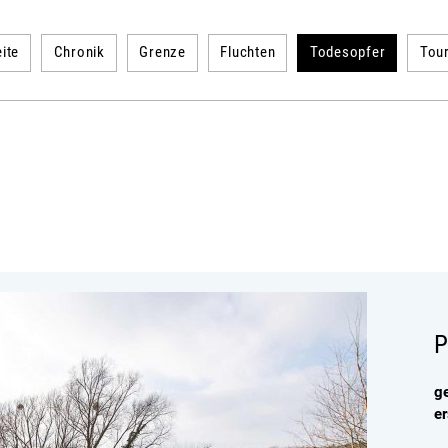
ite
Chronik
Grenze
Fluchten
Todesopfer
Tou
P
g
e