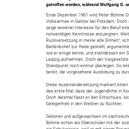
getroffen werden, während Wolfgang G. u
Ende Dezember 1961 wird Peter Böhme Offiz
Volksarmee in Geltow bei Potsdam. Doch s
zeige keinerlei Interesse für den Beruf ein
notwendigen Kenntnisse anzueignen. Weite
Rückversetzung in meine alte Einheit", sc
Batteriechef zur Rede gestellt, argumentier
wie er einige kenne, und stattdessen ein 
Leipzig aufnehmen. Doch der Vorgesetzte 
Standpunkt noch einmal überlegen. So len
bereit, die vorgesehene Ausbildung zu dur
Diese Auseinandersetzung markiert eine
das erste Mal, dass der Jugendliche in Ko
Doch diesmal fasst er den Entschluss, si
Gelegenheit in den Westen zu flüchten.
Geboren und aufgewachsen im sächsischen
Böhme schon als Oberschüler mit der sozial