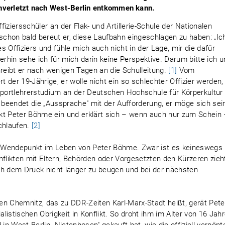
nverletzt nach West-Berlin entkommen kann.
iersschüler an der Flak- und Artillerie-Schule der Nationalen
chon bald bereut er, diese Laufbahn eingeschlagen zu haben: „Ic
es Offiziers und fühle mich auch nicht in der Lage, mir die dafür
rhin sehe ich für mich darin keine Perspektive. Darum bitte ich 
hreibt er nach wenigen Tagen an die Schulleitung.
[1]
Vom
t der 19-Jährige, er wolle nicht ein so schlechter Offizier werden,
Sportlehrerstudium an der Deutschen Hochschule für Körperkultur 
beendet die „Aussprache" mit der Aufforderung, er möge sich sei
kt Peter Böhme ein und erklärt sich – wenn auch nur zum Schein
chlaufen.
[2]
n Wendepunkt im Leben von Peter Böhme. Zwar ist es keineswegs
nflikten mit Eltern, Behörden oder Vorgesetzten den Kürzeren zieh
ch dem Druck nicht länger zu beugen und bei der nächsten
 Chemnitz, das zu DDR-Zeiten Karl-Marx-Stadt heißt, gerät Pete
istischen Obrigkeit in Konflikt. So droht ihm im Alter von 16 Jah