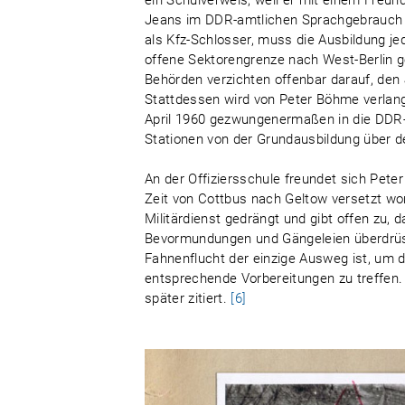
ein Schulverweis, weil er mit einem Freund 
Jeans im DDR-amtlichen Sprachgebrauch
als Kfz-Schlosser, muss die Ausbildung 
offene Sektorengrenze nach West-Berlin g
Behörden verzichten offenbar darauf, den 
Stattdessen wird von Peter Böhme verlangt,
April 1960 gezwungenermaßen in die DDR-A
Stationen von der Grundausbildung über de
An der Offiziersschule freundet sich Pete
Zeit von Cottbus nach Geltow versetzt w
Militärdienst gedrängt und gibt offen zu, d
Bevormundungen und Gängeleien überdrüssi
Fahnenflucht der einzige Ausweg ist, um 
entsprechende Vorbereitungen zu treffen. 
später zitiert.
[6]