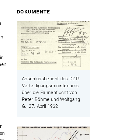
DOKUMENTE
h
um
in
nen
 –
Abschlussbericht des DDR-
Verteidigungsministeriums
über die Fahnenflucht von
t.
Peter Böhme und Wolfgang
G., 27. April 1962
r
ren