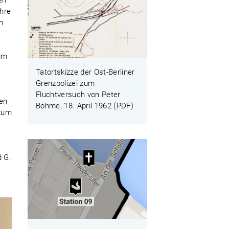
en
ehre
h
-
.
 im
Tatortskizze der Ost-Berliner
Grenzpolizei zum
Fluchtversuch von Peter
hen
Böhme, 18. April 1962 (PDF)
 zum
d G.