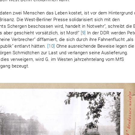
ldaten zwei Menschen das Leben kostet, ist vor dem Hintergrund
Brisanz. Die West-Berliner Presse solidarisiert sich mit den
ichts Schergen beschossen wird, handelt in Notwehr", schreibt die B
s aber geschieht vorsätzlich, ist Mord!"
[9]
In der DDR werden Pet
ne Verbrecher" diffamiert, die sich durch ihre Fahnenflucht „als
blik" entlarvt hätten.
[10]
Ohne ausreichende Beweise legen die
rgen Schmidtchen zur Last und verlangen seine Auslieferung.
ies verweigern, wird G. im Westen jahrzehntelang vom MfS
rgang bezeugt.