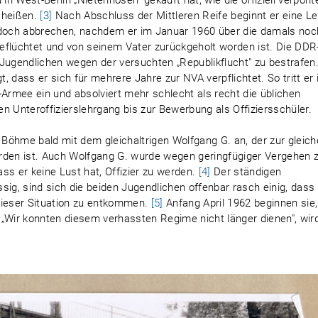
in West-Berlin „Nietenhosen" gekauft hat, wie die offiziell verpönt
 heißen.
[3]
Nach Abschluss der Mittleren Reife beginnt er eine L
jedoch abbrechen, nachdem er im Januar 1960 über die damals noc
eflüchtet und von seinem Vater zurückgeholt worden ist. Die DDR
Jugendlichen wegen der versuchten „Republikflucht" zu bestrafen
 dass er sich für mehrere Jahre zur NVA verpflichtet. So tritt er
rmee ein und absolviert mehr schlecht als recht die üblichen
n Unteroffizierslehrgang bis zur Bewerbung als Offiziersschüler.
r Böhme bald mit dem gleichaltrigen Wolfgang G. an, der zur gleic
orden ist. Auch Wolfgang G. wurde wegen geringfügiger Vergehen
ass er keine Lust hat, Offizier zu werden.
[4]
Der ständigen
g, sind sich die beiden Jugendlichen offenbar rasch einig, dass
dieser Situation zu entkommen.
[5]
Anfang April 1962 beginnen sie,
„Wir konnten diesem verhassten Regime nicht länger dienen", wir