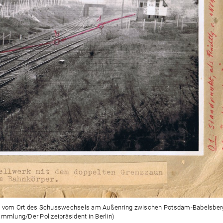
izei vom Ort des Schusswechsels am Außenring zwischen Potsdam-Babelsber
ammlung/Der Polizeipräsident in Berlin)