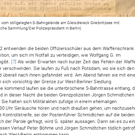
ei vom stillgelegten S-Bahngelände am Gleisdreieck Griebnitzsee mit
sche Sammlung/Der Polizeipräsident in Berlin)
962 entwenden die beiden Offiziersschüler aus dem Waffenschrank
ition, um sich im Notfall zu verteidigen, wie Wolfgang G. im
ngibt.
[7]
Als wider Erwarten nach kurzer Zeit das Fehlen der Waff
 verschwinden. Sie laufen zu Fuß nach Potsdam, wo sie sich den
d überall nach ihnen gefahndet wird. Am Abend fahren sie mit ei
sich vorsichtig der Grenze zur West-Berliner Siedlung
e kommend laufen sie die unterbrochene S-Bahntrasse entlang, d
nd in dieser Nacht die beiden Grenzpolizisten Jörgen Schmidtchen
 Sie halten sich Militärakten zufolge in einem ehemaligen
2.30 Uhr Geräusche hören und nach draußen gehen, um nachzuseh
 Kontrollstreife, sei der Postenführer Schmidtchen auf die beiden
h der Parole gefragt, wird G. später aussagen. Dann sei es zu e
sen Verlauf Peter Böhme und Jörgen Schmidtchen tödlich getro
nach West-Berlin entkommen kann.