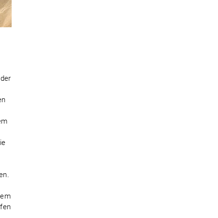
 der
en
nem
ie
en.
inem
ffen