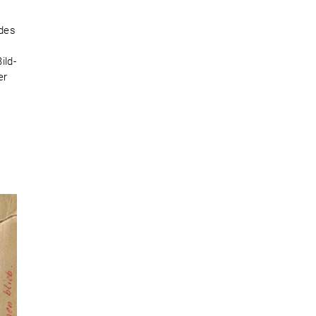
 des
ild-
er