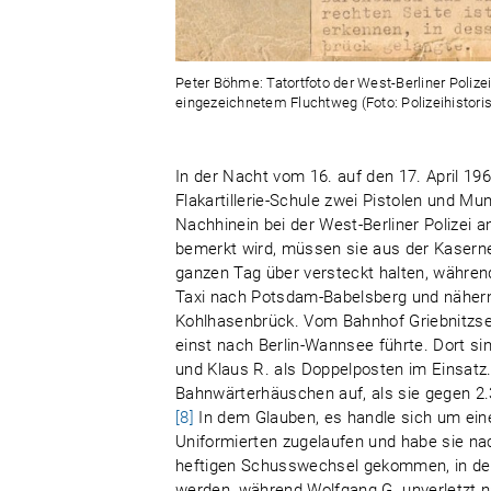
Peter Böhme: Tatortfoto der West-Berliner Poliz
eingezeichnetem Fluchtweg (Foto: Polizeihistori
In der Nacht vom 16. auf den 17. April 1
Flakartillerie-Schule zwei Pistolen und Mun
Nachhinein bei der West-Berliner Polizei a
bemerkt wird, müssen sie aus der Kaserne
ganzen Tag über versteckt halten, währen
Taxi nach Potsdam-Babelsberg und nähern 
Kohlhasenbrück. Vom Bahnhof Griebnitzse
einst nach Berlin-Wannsee führte. Dort si
und Klaus R. als Doppelposten im Einsatz.
Bahnwärterhäuschen auf, als sie gegen 
[8]
In dem Glauben, es handle sich um eine
Uniformierten zugelaufen und habe sie nac
heftigen Schusswechsel gekommen, in des
werden, während Wolfgang G. unverletzt 