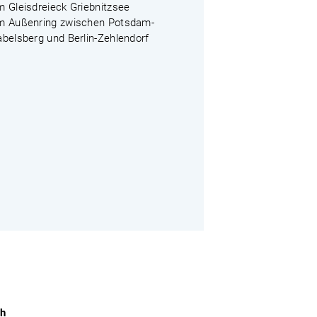
m Gleisdreieck Griebnitzsee
m Außenring zwischen Potsdam-
abelsberg und Berlin-Zehlendorf
ch