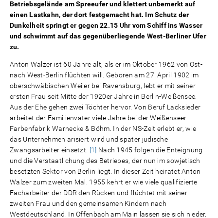
Betriebsgelände am Spreeufer und klettert unbemerkt auf
einen Lastkahn, der dort festgemacht hat. Im Schutz der
Dunkelheit springt er gegen 22.15 Uhr vom Schiff ins Wasser
und schwimmt auf das gegenüberliegende West-Berliner Ufer
zu.
Anton Walzer ist 60 Jahre alt, als er im Oktober 1962 von Ost-
nach West-Berlin flüchten will. Geboren am 27. April 1902 im
oberschwäbischen Weiler bei Ravensburg, lebt er mit seiner
ersten Frau seit Mitte der 1920er Jahre in Berlin-Weißensee.
Aus der Ehe gehen zwei Töchter hervor. Von Beruf Lacksieder
arbeitet der Familienvater viele Jahre bei der Weißenseer
Farbenfabrik Warnecke & Böhm. In der NS-Zeit erlebt er, wie
das Unternehmen arisiert wird und später jüdische
Zwangsarbeiter einsetzt.
[1]
Nach 1945 folgen die Enteignung
und die Verstaatlichung des Betriebes, der nun im sowjetisch
besetzten Sektor von Berlin liegt. In dieser Zeit heiratet Anton
Walzer zum zweiten Mal. 1955 kehrt er wie viele qualifizierte
Facharbeiter der DDR den Rücken und flüchtet mit seiner
zweiten Frau und den gemeinsamen Kindern nach
Westdeutschland. In Offenbach am Main lassen sie sich nieder.