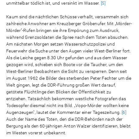
unmittelbar tödlich ist, und versinkt im Wasser.
[5]
Kaum sind die nächtlichen Schüsse verhallt, versammeln sich
zahlreiche Anwohner am Kreuzberger Gröbenufer. Mit „Mörder-
Mörder"-Rufen bringen sie ihre Empörung zum Ausdruck,
während Grenzsoldaten die Spree nach dem Toten absuchen.
Am nächsten Morgen setzen Wasserschutzpolizei und
Feuerwehr die Suche unter den Augen vieler West-Berliner fort.
Als die Leiche gegen 8.30 Uhr gefunden und aus dem Wasser
gezogen wird, schieben sich Boote vor die Taucher, um den
West-Berliner Beobachtern die Sicht zu versperren. Denn seit
im August 1962 die Bilder des sterbenden Peter Fechter um die
Welt gingen, legt die DDR-Führung großen Wert darauf,
getötete Flüchtlinge den Blicken der Öffentlichkeit zu
entziehen. Tatsächlich bekommen westliche Fotografen das
Todesopfer diesmal nicht ins Bild. „Vopo-Mörder wollten keine
Augenzeugen", lautet der Kommentar einer Tageszeitung.
[6]
Auch der Name des Toten, den die DDR-Behörden nach der
Bergung als den 60-jährigen Anton Walzer identifizieren, bleibt
im Westen vorerst unbekannt.