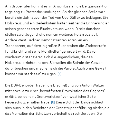
Am Gröbenufer kommt es im Anschluss an die Bergungsaktion
tagelang zu Protestbekundungen. An der gleichen Stelle war
bereits ein Jahr zuvor der Tod von Udo Düllick zu beklagen. Ein
Holzkreuz und ein Gedenkstein halten seither die Erinnerung an
seinen gescheiterten Fluchtversuch wach. Direkt daneben
stellen zwei Jugendliche nun ein weiteres Holzkreuz auf.
Andere West-Berliner Demonstranten entrollen ein
Transparent, auf dem in großen Buchstaben die „Todesstrafe
für Ulbricht und seine Mordhelfer" gefordert wird. Davon
wiederum distanzieren sich die Jugendlichen, die das
Holzkreuz errichtet haben. Sie wollen die Spirale der Gewalt
durchbrechen und machen sich die Parole „Auch ohne Gewalt
können wir stark sein" zu eigen.
[7]
Die DDR-Behörden haben die Erschießung von Anton Walzer
mittlerweile zu einer „bewaffneten Provokation des Gegners"
erklärt, bei der ein „Grenzverletzer" von westlicher Seite
Feuerschutz erhalten habe.
[8]
Diese Sicht der Dinge schlägt
sich auch in den Berichten der Grenztruppenführung nieder, die
das Verhalten der Schützen vorbehaltlos rechtfertigen. Die