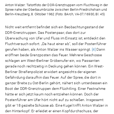
Anton Walzer: Tatortfoto der DDR-Grenztruppen vom Fluchtweg in der
Spree nahe der Oberbaumbrücke zwischen Berlin-Friedrichshain und
Berlin-Kreuzberg, 8. Oktober 1962 (Foto: BArch, VA-07/16930, Bl. 45)
Nicht weit entfernt befindet sich ein Beobachtungsstand der
DDR-Grenztruppen. Das Postenpaar, das dort zur
Überwachung von Ufer und Fluss im Einsatz ist, entdeckt den
Fluchtversuch sofort. „Da haut einer ab", soll der Postenführer
gerufen haben, als Anton Walzer ins Wasser springt.
[4]
Dann
eröffnen beide Grenzposten das Feuer. Mehrere Geschosse
schlagen am West-Berliner Gröbenufer ein, wo Passanten
gerade noch rechtzeitig in Deckung gehen können. Ein West-
Berliner Streifenpolizist erwidert angesichts der eigenen
Gefährdung daraufhin das Feuer. Auf der Spree, die dort in
ganzer Breite zu Ost-Berlin gehört, nähert sich unterdessen ein
Boot der DDR-Grenztruppen dem Flüchtling. Einer Festnahme
hätte er sich jetzt kaum noch entziehen können. Doch der
Postenführer am Ufer hört nicht auf zu schießen. Insgesamt
gibt er 18 gezielte Schüsse ab. Eine Kugel trifft Anton Walzer in
den Hinterkopf. Er erleidet er einen Kopfdurchschuss, der