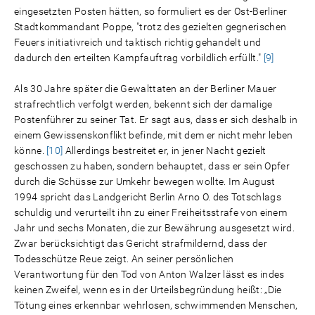
eingesetzten Posten hätten, so formuliert es der Ost-Berliner
Stadtkommandant Poppe, "trotz des gezielten gegnerischen
Feuers initiativreich und taktisch richtig gehandelt und
dadurch den erteilten Kampfauftrag vorbildlich erfüllt."
[9]
Als 30 Jahre später die Gewalttaten an der Berliner Mauer
strafrechtlich verfolgt werden, bekennt sich der damalige
Postenführer zu seiner Tat. Er sagt aus, dass er sich deshalb in
einem Gewissenskonflikt befinde, mit dem er nicht mehr leben
könne.
[10]
Allerdings bestreitet er, in jener Nacht gezielt
geschossen zu haben, sondern behauptet, dass er sein Opfer
durch die Schüsse zur Umkehr bewegen wollte. Im August
1994 spricht das Landgericht Berlin Arno O. des Totschlags
schuldig und verurteilt ihn zu einer Freiheitsstrafe von einem
Jahr und sechs Monaten, die zur Bewährung ausgesetzt wird.
Zwar berücksichtigt das Gericht strafmildernd, dass der
Todesschütze Reue zeigt. An seiner persönlichen
Verantwortung für den Tod von Anton Walzer lässt es indes
keinen Zweifel, wenn es in der Urteilsbegründung heißt: „Die
Tötung eines erkennbar wehrlosen, schwimmenden Menschen,