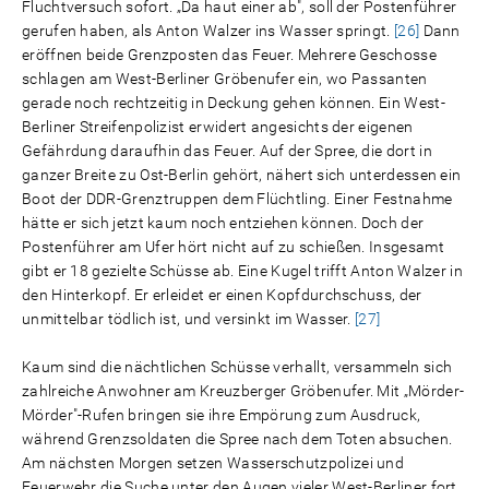
Fluchtversuch sofort. „Da haut einer ab", soll der Postenführer
gerufen haben, als Anton Walzer ins Wasser springt.
[26]
Dann
eröffnen beide Grenzposten das Feuer. Mehrere Geschosse
schlagen am West-Berliner Gröbenufer ein, wo Passanten
gerade noch rechtzeitig in Deckung gehen können. Ein West-
Berliner Streifenpolizist erwidert angesichts der eigenen
Gefährdung daraufhin das Feuer. Auf der Spree, die dort in
ganzer Breite zu Ost-Berlin gehört, nähert sich unterdessen ein
Boot der DDR-Grenztruppen dem Flüchtling. Einer Festnahme
hätte er sich jetzt kaum noch entziehen können. Doch der
Postenführer am Ufer hört nicht auf zu schießen. Insgesamt
gibt er 18 gezielte Schüsse ab. Eine Kugel trifft Anton Walzer in
den Hinterkopf. Er erleidet er einen Kopfdurchschuss, der
unmittelbar tödlich ist, und versinkt im Wasser.
[27]
Kaum sind die nächtlichen Schüsse verhallt, versammeln sich
zahlreiche Anwohner am Kreuzberger Gröbenufer. Mit „Mörder-
Mörder"-Rufen bringen sie ihre Empörung zum Ausdruck,
während Grenzsoldaten die Spree nach dem Toten absuchen.
Am nächsten Morgen setzen Wasserschutzpolizei und
Feuerwehr die Suche unter den Augen vieler West-Berliner fort.