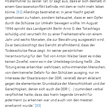
Postenführer zu seiner Tat. Er sagt aus, dass er sich deshalb in
einem Gewissenskonflikt befinde, mit dem er nicht mehr leben
könne.
[32]
Allerdings bestreitet er, in jener Nacht gezielt
geschossen zu haben, sondern behauptet, dass er sein Opfer
durch die Schüsse zur Umkehr bewegen wollte. Im August
1994 spricht das Landgericht Berlin Arno O. des Totschlags
schuldig und verurteilt ihn zu einer Freiheitsstrafe von einem
Jahr und sechs Monaten, die zur Bewährung ausgesetzt wird.
Zwar berücksichtigt das Gericht strafmildernd, dass der
Todesschütze Reue zeigt. An seiner persönlichen
Verantwortung für den Tod von Anton Walzer lässt es indes
keinen Zweifel, wenn es in der Urteilsbegründung heißt: „Die
Tötung eines erkennbar wehrlosen, schwimmenden Menschen,
von dem keinerlei Gefahr für den Schützen ausging, nur im
Interesse der Staatsraison der DDR, verstieß derart eklatant
gegen die elementaren Grundsätze der Menschlichkeit und der
Gerechtigkeit, denen sich auch die DDR (…) zumindest verbal
verpflichtet hatte, dass das hierin liegende Unrecht für
jedermann zu erkennen war und auch von den meisten
anerkannt wurde."
[33]