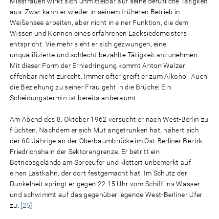
Misstrauen wirkt sich unmittelbar auf seine berufliche Tätigkeit
aus. Zwar kann er wieder in seinem früheren Betrieb in
Weißensee arbeiten, aber nicht in einer Funktion, die dem
Wissen und Können eines erfahrenen Lacksiedemeisters
entspricht. Vielmehr sieht er sich gezwungen, eine
unqualifizierte und schlecht bezahlte Tätigkeit anzunehmen.
Mit dieser Form der Erniedringung kommt Anton Walzer
offenbar nicht zurecht. Immer öfter greift er zum Alkohol. Auch
die Beziehung zu seiner Frau geht in die Brüche: Ein
Scheidungstermin ist bereits anberaumt.
Am Abend des 8. Oktober 1962 versucht er nach West-Berlin zu
flüchten. Nachdem er sich Mut angetrunken hat, nähert sich
der 60-Jährige an der Oberbaumbrücke im Ost-Berliner Bezirk
Friedrichshain der Sektorengrenze. Er betritt ein
Betriebsgelände am Spreeufer und klettert unbemerkt auf
einen Lastkahn, der dort festgemacht hat. Im Schutz der
Dunkelheit springt er gegen 22.15 Uhr vom Schiff ins Wasser
und schwimmt auf das gegenüberliegende West-Berliner Ufer
zu.
[25]