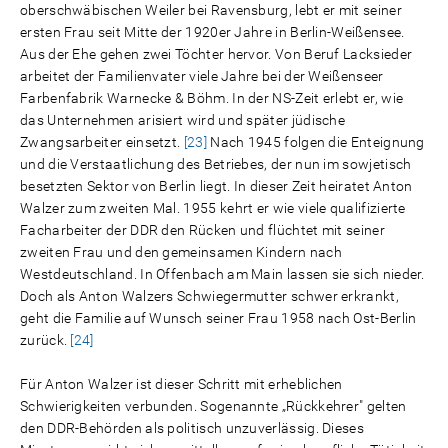
oberschwäbischen Weiler bei Ravensburg, lebt er mit seiner
ersten Frau seit Mitte der 1920er Jahre in Berlin-Weißensee.
Aus der Ehe gehen zwei Töchter hervor. Von Beruf Lacksieder
arbeitet der Familienvater viele Jahre bei der Weißenseer
Farbenfabrik Warnecke & Böhm. In der NS-Zeit erlebt er, wie
das Unternehmen arisiert wird und später jüdische
Zwangsarbeiter einsetzt.
[23]
Nach 1945 folgen die Enteignung
und die Verstaatlichung des Betriebes, der nun im sowjetisch
besetzten Sektor von Berlin liegt. In dieser Zeit heiratet Anton
Walzer zum zweiten Mal. 1955 kehrt er wie viele qualifizierte
Facharbeiter der DDR den Rücken und flüchtet mit seiner
zweiten Frau und den gemeinsamen Kindern nach
Westdeutschland. In Offenbach am Main lassen sie sich nieder.
Doch als Anton Walzers Schwiegermutter schwer erkrankt,
geht die Familie auf Wunsch seiner Frau 1958 nach Ost-Berlin
zurück.
[24]
Für Anton Walzer ist dieser Schritt mit erheblichen
Schwierigkeiten verbunden. Sogenannte „Rückkehrer" gelten
den DDR-Behörden als politisch unzuverlässig. Dieses