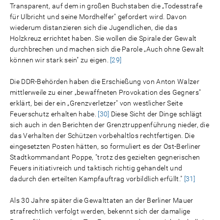
Transparent, auf dem in großen Buchstaben die „Todesstrafe
für Ulbricht und seine Mordhelfer" gefordert wird. Davon
wiederum distanzieren sich die Jugendlichen, die das
Holzkreuz errichtet haben. Sie wollen die Spirale der Gewalt
durchbrechen und machen sich die Parole „Auch ohne Gewalt
können wir stark sein" zu eigen.
[29]
Die DDR-Behörden haben die Erschießung von Anton Walzer
mittlerweile zu einer „bewaffneten Provokation des Gegners"
erklärt, bei der ein „Grenzverletzer" von westlicher Seite
Feuerschutz erhalten habe.
[30]
Diese Sicht der Dinge schlägt
sich auch in den Berichten der Grenztruppenführung nieder, die
das Verhalten der Schützen vorbehaltlos rechtfertigen. Die
eingesetzten Posten hätten, so formuliert es der Ost-Berliner
Stadtkommandant Poppe, "trotz des gezielten gegnerischen
Feuers initiativreich und taktisch richtig gehandelt und
dadurch den erteilten Kampfauftrag vorbildlich erfüllt."
[31]
Als 30 Jahre später die Gewalttaten an der Berliner Mauer
strafrechtlich verfolgt werden, bekennt sich der damalige