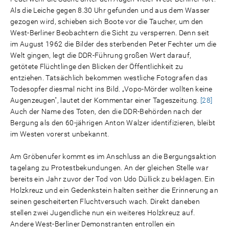
Als die Leiche gegen 8.30 Uhr gefunden und aus dem Wasser
gezogen wird, schieben sich Boote vor die Taucher, um den
West-Berliner Beobachtern die Sicht zu versperren. Denn seit
im August 1962 die Bilder des sterbenden Peter Fechter um die
Welt gingen, legt die DDR-Führung großen Wert darauf,
getötete Flüchtlinge den Blicken der Öffentlichkeit zu
entziehen. Tatsächlich bekommen westliche Fotografen das
Todesopfer diesmal nicht ins Bild. „Vopo-Mörder wollten keine
Augenzeugen", lautet der Kommentar einer Tageszeitung.
[28]
Auch der Name des Toten, den die DDR-Behörden nach der
Bergung als den 60-jährigen Anton Walzer identifizieren, bleibt
im Westen vorerst unbekannt.
Am Gröbenufer kommt es im Anschluss an die Bergungsaktion
tagelang zu Protestbekundungen. An der gleichen Stelle war
bereits ein Jahr zuvor der Tod von Udo Düllick zu beklagen. Ein
Holzkreuz und ein Gedenkstein halten seither die Erinnerung an
seinen gescheiterten Fluchtversuch wach. Direkt daneben
stellen zwei Jugendliche nun ein weiteres Holzkreuz auf.
Andere West-Berliner Demonstranten entrollen ein