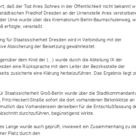
t, daß der Tod ihres Sohnes in der Öffentlichkeit nicht bekannt w
tädtischen Friedhof Dresden an der Urnenstelle ihres verstorbe
 der Urne wurde über das Krematorium Berlin-Baumschulenweg, 
 erfolgte, veranlaßt.
ung für Staatssicherheit Dresden wird in Verbindung mit der
tive Absicherung der Beisetzung gewährleistet.
genüber dem Kind der (...) wurde durch die Abteilung IX der
esden eine Rücksprache mit dem Leiter der Bezirksstelle der
its zusicherte eine Klärung herbeizuführen. Das Ergebnis liegt z
 für Staatssicherheit Groß-Berlin wurde über die Stadtkommandant
, Fritz-Heckert-Straße sofort die dort vorhandenen Betonklötze an
rmutlich das Vorhandensein derselben für die Entschlußfassung d
bschnitt durchzuführen, begünstigend wirkte.
 des Lange wurde auch geprüft, inwieweit ein Zusammenhang zu de
mer Platz durch den