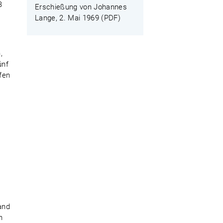
B
Erschießung von Johannes
Lange, 2. Mai 1969 (PDF)
-
,
ünf
fen
and
h