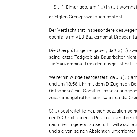
S(...), Elmar geb. am (...) in (...) wohnhaft
erfolgten Grenzprovokation besteht.
Der Verdacht trat insbesondere deswegen a
ebenfalls im VEB Baukombinat Dresden tät
Die Überprüfungen ergaben, daß S(...) zw
seine letzte Tätigkeit als Bauarbeiter ni
Tiefbaukombinat Dresden ausgeübt hat und
Weiterhin wurde festgestellt, daß S(...) a
und um 18.58 Uhr mit dem D-Zug nach Berl
Ostbahnhof ein. Somit ist nahezu ausgesch
zusammengetroffen sein kann, da die Gren
S(...) bestreitet ferner, sich bezüglich s
der DDR mit anderen Personen verabrede
nach Berlin gereist zu sein. Er will auch
und sie von seinen Absichten unterrichtet