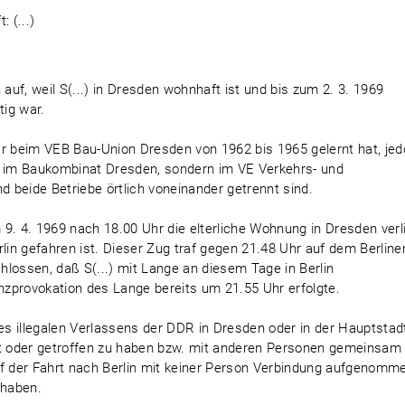
: (...)
uf, weil S(...) in Dresden wohnhaft ist und bis zum 2. 3. 1969
ig war.
ar beim VEB Bau-Union Dresden von 1962 bis 1965 gelernt hat, je
cht im Baukombinat Dresden, sondern im VE Verkehrs- und
 beide Betriebe örtlich voneinander getrennt sind.
m 9. 4. 1969 nach 18.00 Uhr die elterliche Wohnung in Dresden verl
in gefahren ist. Dieser Zug traf gegen 21.48 Uhr auf dem Berline
lossen, daß S(...) mit Lange an diesem Tage in Berlin
zprovokation des Lange bereits um 21.55 Uhr erfolgte.
eines illegalen Verlassens der DDR in Dresden oder in der Hauptstad
t oder getroffen zu haben bzw. mit anderen Personen gemeinsam
 auf der Fahrt nach Berlin mit keiner Person Verbindung aufgenomm
 haben.