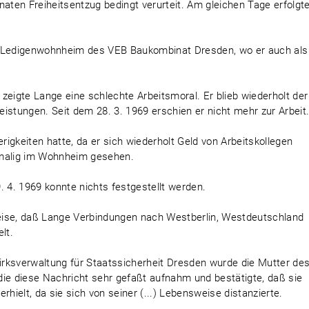
naten Freiheitsentzug bedingt verurteit. Am gleichen Tage erfolgt
m Ledigenwohnheim des VEB Baukombinat Dresden, wo er auch als
zeigte Lange eine schlechte Arbeitsmoral. Er blieb wiederholt der
leistungen. Seit dem 28. 3. 1969 erschien er nicht mehr zur Arbeit
erigkeiten hatte, da er sich wiederholt Geld von Arbeitskollegen
tmalig im Wohnheim gesehen.
. 4. 1969 konnte nichts festgestellt werden.
eise, daß Lange Verbindungen nach Westberlin, Westdeutschland
lt.
zirksverwaltung für Staatssicherheit Dresden wurde die Mutter de
die diese Nachricht sehr gefaßt aufnahm und bestätigte, daß sie
rhielt, da sie sich von seiner (...) Lebensweise distanzierte.