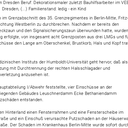
n Dresden Beruf: Dekorationsmaler zuletzt Bauhilfsarbeiter im VE
resden, (...) Familienstand: ledig - ein Kind
im Grenzabschnitt des 35. Grenzregimentes in Berlin-Mitte, Fritz
ichtung Westberlin zu durchbrechen. Nachdem er bereits den
reckzaun und den Signalsicherungszaun überwunden hatte, wurden
g erfolgte, von insgesamt acht Grenzposten aus drei LMGs und f
hüsse den Lange am Oberschenkel, Brustkorb, Hals und Kopf tra
inischen Instituts der Humboldt-Universität geht hervor, daß als
zung mit Durchtrennung der rechten Halsschlagader und
verletzung anzusehen ist.
uptabteilung I/Abwehr feststellte, vier Einschüsse an der
t liegenden Gebäudes Leuschnerdamm Ecke Bethaniendamm
utzschäden entstanden.
en Hinterland einen Fensterrahmen und eine Fensterscheibe im
-Straße und ein Einschuß verursachte Putzschaden an der Häuserw
raße. Der Schaden im Krankenhaus Berlin-Mitte wurde sofort durc