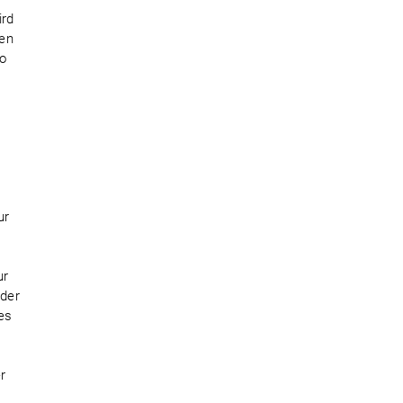
ird
nen
wo
ur
ur
 der
es
r