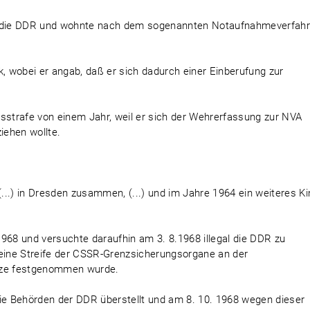
egal die DDR und wohnte nach dem sogenannten Notaufnahmeverfah
k, wobei er angab, daß er sich dadurch einer Einberufung zur
isstrafe von einem Jahr, weil er sich der Wehrerfassung zur NVA
iehen wollte.
s (...) in Dresden zusammen, (...) und im Jahre 1964 ein weiteres K
968 und versuchte daraufhin am 3. 8.1968 illegal die DDR zu
 eine Streife der CSSR-Grenzsicherungsorgane an der
nze festgenommen wurde.
e Behörden der DDR überstellt und am 8. 10. 1968 wegen dieser