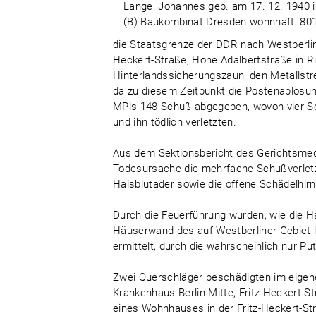
Lange, Johannes geb. am 17. 12. 1940 i
(B) Baukombinat Dresden wohnhaft: 801 D
die Staatsgrenze der DDR nach Westberlin 
Heckert-Straße, Höhe Adalbertstraße in R
Hinterlandssicherungszaun, den Metallst
da zu diesem Zeitpunkt die Postenablösun
MPls 148 Schuß abgegeben, wovon vier Sc
und ihn tödlich verletzten.
Aus dem Sektionsbericht des Gerichtsmediz
Todesursache die mehrfache Schußverlet
Halsblutader sowie die offene Schädelhirn
Durch die Feuerführung wurden, wie die Ha
Häuserwand des auf Westberliner Gebie
ermittelt, durch die wahrscheinlich nur P
Zwei Querschläger beschädigten im eigen
Krankenhaus Berlin-Mitte, Fritz-Heckert
eines Wohnhauses in der Fritz-Heckert-St