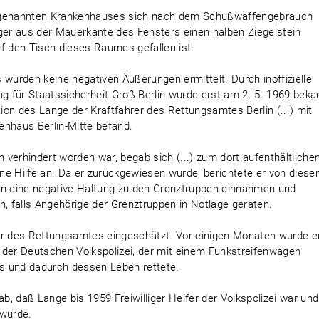
genannten Krankenhauses sich nach dem Schußwaffengebrauch
äger aus der Mauerkante des Fensters einen halben Ziegelstein
f den Tisch dieses Raumes gefallen ist.
 wurden keine negativen Äußerungen ermittelt. Durch inoffizielle
ng für Staatssicherheit Groß-Berlin wurde erst am 2. 5. 1969 beka
on des Lange der Kraftfahrer des Rettungsamtes Berlin (...) mit
nhaus Berlin-Mitte befand.
verhindert worden war, begab sich (...) zum dort aufenthältliche
ne Hilfe an. Da er zurückgewiesen wurde, berichtete er von dies
fhin eine negative Haltung zu den Grenztruppen einnahmen und
n, falls Angehörige der Grenztruppen in Notlage geraten.
iter des Rettungsamtes eingeschätzt. Vor einigen Monaten wurde e
 der Deutschen Volkspolizei, der mit einem Funkstreifenwagen
es und dadurch dessen Leben rettete.
ab, daß Lange bis 1959 Freiwilliger Helfer der Volkspolizei war und
 wurde.