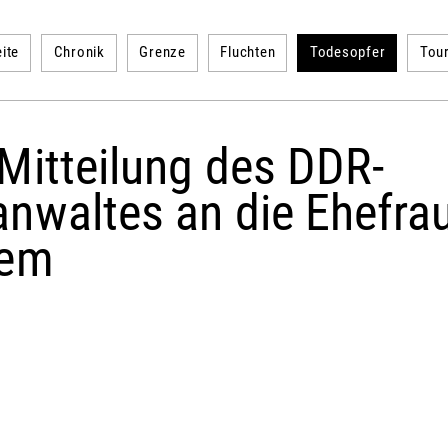
ite
Chronik
Grenze
Fluchten
Todesopfer
Tou
Mitteilung des DDR-
anwaltes an die Ehefra
iem