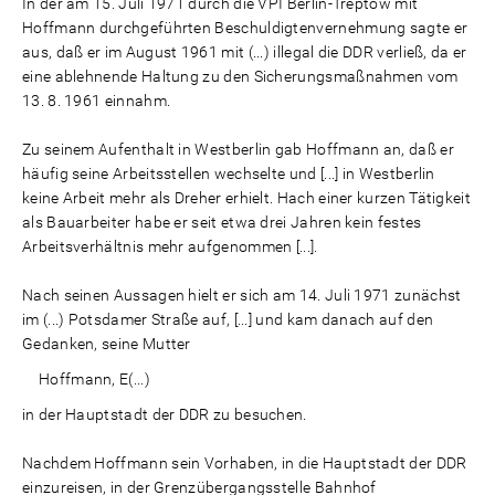
In der am 15. Juli 1971 durch die VPI Berlin-Treptow mit
Hoffmann durchgeführten Beschuldigtenvernehmung sagte er
aus, daß er im August 1961 mit (...) illegal die DDR verließ, da er
eine ablehnende Haltung zu den Sicherungsmaßnahmen vom
13. 8. 1961 einnahm.
Zu seinem Aufenthalt in Westberlin gab Hoffmann an, daß er
häufig seine Arbeitsstellen wechselte und [...] in Westberlin
keine Arbeit mehr als Dreher erhielt. Hach einer kurzen Tätigkeit
als Bauarbeiter habe er seit etwa drei Jahren kein festes
Arbeitsverhältnis mehr aufgenommen [...].
Nach seinen Aussagen hielt er sich am 14. Juli 1971 zunächst
im (...) Potsdamer Straße auf, [...] und kam danach auf den
Gedanken, seine Mutter
Hoffmann, E(...)
in der Hauptstadt der DDR zu besuchen.
Nachdem Hoffmann sein Vorhaben, in die Hauptstadt der DDR
einzureisen, in der Grenzübergangsstelle Bahnhof