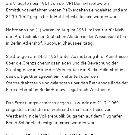
am 9. September 1961 von der VPI Berlin-Treptow ein
Ermittlungsverfahren wegen Paßvergehens eingeleitet und am
31.10. 1962 gegen beide Haftbefehl erlassen worden war.
Hoffmann und (...) waren im August 1961 im Institut für Meß-
und Prüftechnik der Deutschen Akademie der Wissenschaften
in Berlin-Adlershof, Rudower Chaussee, tätig.
Sie drangen am 24. 8. 1961 unter Ausnutzung ihrer Kenntnisse
über die Grenzsicherungsanlagen und die Bewachung der
Staatsgrenze in Höhe der Wredebrücke in Berlin-Adlershof in
das dortige Grenzgebiet ein, kletterten über den
Stacheldrahtzaun und gelangten über das Betriebsgelände der
Firma "Eternit" in Berlin-Rudow illegal nach Westberlin.
Das Ermittlungsverfahren gegen (...) wurde am 21. 7. 1969
eingestellt, nachdem er während einer Transitreise von
Westberlin in die Volksrepublik Bulgarien auf dem Flughafen
Berlin-Schönefeld festgenommen worden war.