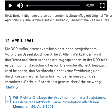
Ton
Verbleibende
-0:00
aus
Geladen
:
Status
:
Wiedergabe
Vollbild
0%
0%
Zeit
RIAS-Bericht über den ersten bemannten Weltraumflug mit Original-Tönen 
April 1961 (Quelle: Archiv Deutschlandradio, Sendung: Die Zeit im Funk)
12. APRIL
1961
Die DDR-Volkskammer verabschiedet nach sowjetischem
Vorbild ein „Gesetzbuch der Arbeit". Allen „Werktätigen" wird
das Recht auf einen Arbeitsplatz zugesprochen. In der DDR ruft
es dennoch Enttäuschung hervor: Die wöchentliche Arbeitszeit
wird belassen, das Streikrecht findet keine Erwähnung und
durch die zahlreichen Einschränkungen erweist sich das
verankerte „Recht auf Arbeit" als gesetzlicher Arbeitszwang.
Mehr
Willi Richter: Die Lage der Arbeitnehmer in der Sowjetzone.
Das Arbeitsgesetzbuch – eine Provokation aller freien
Menschen, 29. April 1961