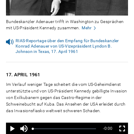
Bundeskanzler Adenauer trifft in Washington zu Gesprächen
mit US-Präsident Kennedy zusammen.
Mehr
RIAS-Reportage über den Empfang für Bundeskanzler
Konrad Adenauer von US-Vizepräsident Lyndon B.
Johnson in Texas, 17. April 1961
17. APRIL
1961
Im Verlauf weniger Tage scheitert die vom US-Geheimdienst
unterstützte und von US-Präsident Kennedy gebilligte Invasion
von Exilkubanern gegen das Castro-Regime in der
Schweinebucht auf Kuba. Das Ansehen der USA erleidet durch
das Invasionsfiasko weltweit schweren Schaden.
Ton
Verbleibende
-0:00
aus
Geladen
:
Status
:
Wiedergabe
Vollbild
0%
0%