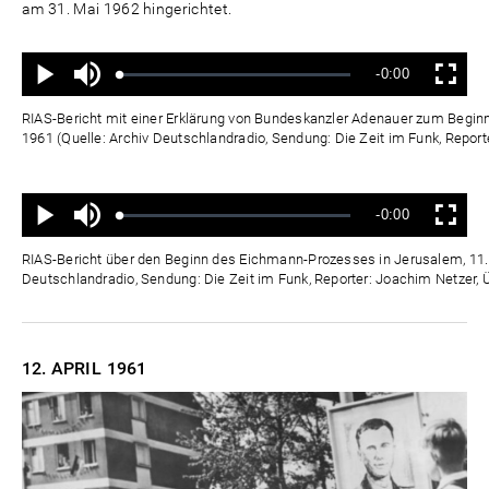
am 31. Mai 1962 hingerichtet.
Ton
Verbleibende
-0:00
aus
Geladen
:
Status
:
Wiedergabe
Vollbild
0%
0%
Zeit
RIAS-Bericht mit einer Erklärung von Bundeskanzler Adenauer zum Begin
1961 (Quelle: Archiv Deutschlandradio, Sendung: Die Zeit im Funk, Report
Ton
Verbleibende
-0:00
aus
Geladen
:
Status
:
Wiedergabe
Vollbild
0%
0%
Zeit
RIAS-Bericht über den Beginn des Eichmann-Prozesses in Jerusalem, 11. A
Deutschlandradio, Sendung: Die Zeit im Funk, Reporter: Joachim Netzer
12. APRIL
1961