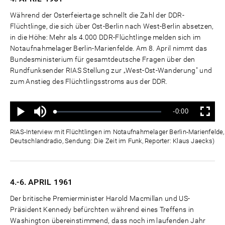
Während der Osterfeiertage schnellt die Zahl der DDR-
Flüchtlinge, die sich über Ost-Berlin nach West-Berlin absetzen,
in die Höhe: Mehr als 4.000 DDR-Flüchtlinge melden sich im
Notaufnahmelager Berlin-Marienfelde. Am 8. April nimmt das
Bundesministerium für gesamtdeutsche Fragen über den
Rundfunksender RIAS Stellung zur „West-Ost-Wanderung" und
zum Anstieg des Flüchtlingsstroms aus der DDR.
Ton
Verbleibende
-0:00
aus
Geladen
:
Status
:
Wiedergabe
Vollbild
0%
0%
Zeit
RIAS-Interview mit Flüchtlingen im Notaufnahmelager Berlin-Marienfelde, 4
Deutschlandradio, Sendung: Die Zeit im Funk, Reporter: Klaus Jaecks)
4.-6. APRIL
1961
Der britische Premierminister Harold Macmillan und US-
Präsident Kennedy befürchten während eines Treffens in
Washington übereinstimmend, dass noch im laufenden Jahr