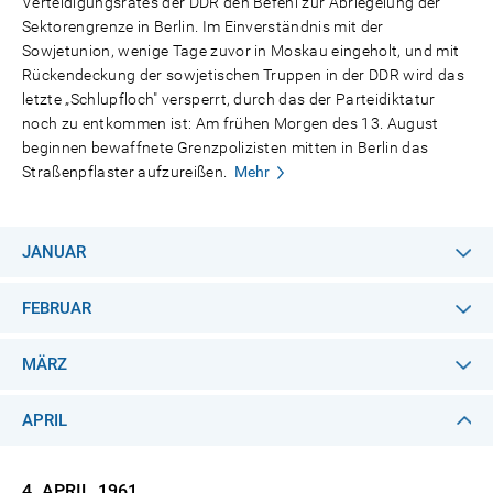
Verteidigungsrates der DDR den Befehl zur Abriegelung der
Sektorengrenze in Berlin. Im Einverständnis mit der
Sowjetunion, wenige Tage zuvor in Moskau eingeholt, und mit
Rückendeckung der sowjetischen Truppen in der DDR wird das
letzte „Schlupfloch" versperrt, durch das der Parteidiktatur
noch zu entkommen ist: Am frühen Morgen des 13. August
beginnen bewaffnete Grenzpolizisten mitten in Berlin das
Straßenpflaster aufzureißen.
Mehr
JANUAR
FEBRUAR
MÄRZ
APRIL
4. APRIL
1961