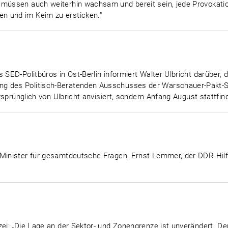
 müssen auch weiterhin wachsam und bereit sein, jede Provokatio
n und im Keim zu ersticken."
s SED-Politbüros in Ost-Berlin informiert Walter Ulbricht darüber
g des Politisch-Beratenden Ausschusses der Warschauer-Pakt-St
ursprünglich von Ulbricht anvisiert, sondern Anfang August stattfin
 Minister für gesamtdeutsche Fragen, Ernst Lemmer, der DDR Hil
zei: „Die Lage an der Sektor- und Zonengrenze ist unverändert. Der