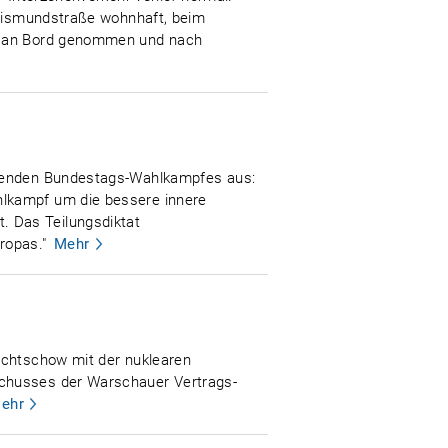
Sigismundstraße wohnhaft, beim
po an Bord genommen und nach
tehenden Bundestags-Wahlkampfes aus:
hlkampf um die bessere innere
. Das Teilungsdiktat
ropas."
Mehr
schtschow mit der nuklearen
schusses der Warschauer Vertrags-
ehr