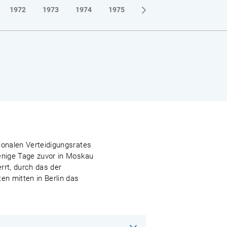
1972
1973
1974
1975
1976
1977
1978
ionalen Verteidigungsrates
wenige Tage zuvor in Moskau
rrt, durch das der
n mitten in Berlin das