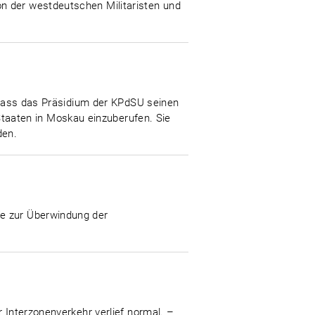
n der westdeutschen Militaristen und
, dass das Präsidium der KPdSU seinen
aaten in Moskau einzuberufen. Sie
den.
fe zur Überwindung der
 Interzonenverkehr verlief normal. –