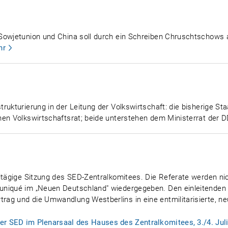
 Sowjetunion und China soll durch ein Schreiben Chruschtschows
hr
ukturierung in der Leitung der Volkswirtschaft: die bisherige Sta
nen Volkswirtschaftsrat; beide unterstehen dem Ministerrat der 
itägige Sitzung des SED-Zentralkomitees. Die Referate werden nicht
niqué im „Neuen Deutschland" wiedergegeben. Den einleitenden V
g und die Umwandlung Westberlins in eine entmilitarisierte, neut
er SED im Plenarsaal des Hauses des Zentralkomitees, 3./4. Jul