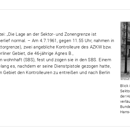
zei: „Die Lage an der Sektor- und Zonengrenze ist
erlief normal. – Am 4.7.1961, gegen 11.55 Uhr, nahmen in
torgrenze), zwei angebliche Kontrolleure des AZKW bzw.
rliner Gebiet, die 46-jährige Agnes B.,
 wohnhaft (SBS), fest und zogen sie in den SBS. Einem
elang es, nachdem er seine Dienstpistole gezogen hatte,
m Gebiet den Kontrolleuren zu entreißen und nach Berlin
Blick 
Sekto
der H
verlä
Bunde
Hans-