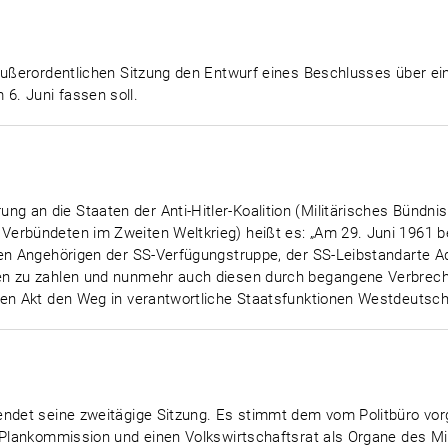
 außerordentlichen Sitzung den Entwurf eines Beschlusses über ei
6. Juni fassen soll.
 an die Staaten der Anti-Hitler-Koalition (Militärisches Bündnis
Verbündeten im Zweiten Weltkrieg) heißt es: „Am 29. Juni 1961
en Angehörigen der SS-Verfügungstruppe, der SS-Leibstandarte Ado
en zu zahlen und nunmehr auch diesen durch begangene Verbrec
en Akt den Weg in verantwortliche Staatsfunktionen Westdeutschla
eendet seine zweitägige Sitzung. Es stimmt dem vom Politbüro v
 Plankommission und einen Volkswirtschaftsrat als Organe des Min