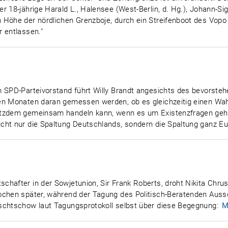
r 18-jährige Harald L., Halensee (West-Berlin, d. Hg.), Johann-
n Höhe der nördlichen Grenzboje, durch ein Streifenboot des Vo
 entlassen."
em SPD-Parteivorstand führt Willy Brandt angesichts des bevors
ten Monaten daran gemessen werden, ob es gleichzeitig einen Wa
otzdem gemeinsam handeln kann, wenn es um Existenzfragen geht
cht nur die Spaltung Deutschlands, sondern die Spaltung ganz Eu
chafter in der Sowjetunion, Sir Frank Roberts, droht Nikita Chru
Wochen später, während der Tagung des Politisch-Beratenden Aus
schtschow laut Tagungsprotokoll selbst über diese Begegnung:
M