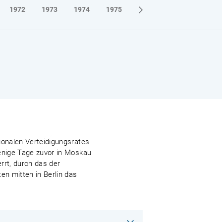
1972
1973
1974
1975
1976
1977
1978
ionalen Verteidigungsrates
wenige Tage zuvor in Moskau
rrt, durch das der
n mitten in Berlin das