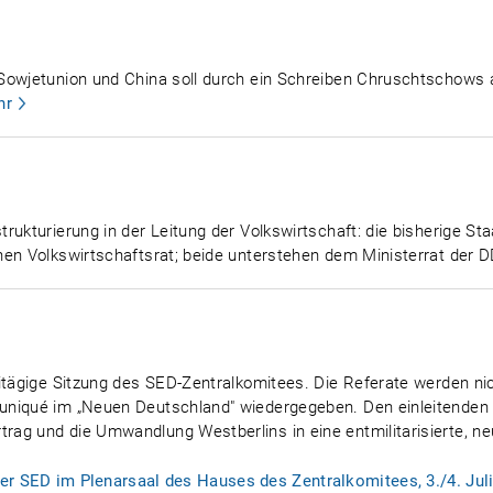
 Sowjetunion und China soll durch ein Schreiben Chruschtschows
hr
ukturierung in der Leitung der Volkswirtschaft: die bisherige Sta
nen Volkswirtschaftsrat; beide unterstehen dem Ministerrat der 
itägige Sitzung des SED-Zentralkomitees. Die Referate werden nicht
niqué im „Neuen Deutschland" wiedergegeben. Den einleitenden V
g und die Umwandlung Westberlins in eine entmilitarisierte, neut
er SED im Plenarsaal des Hauses des Zentralkomitees, 3./4. Jul