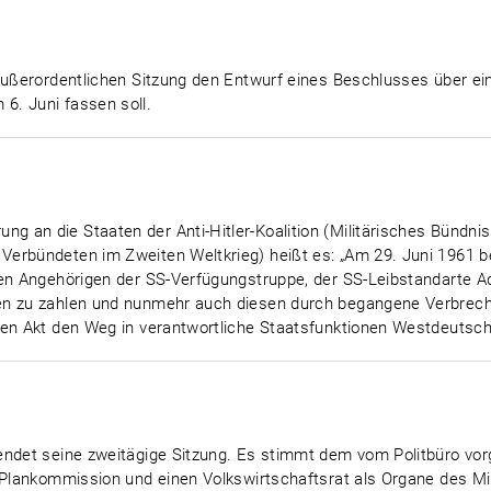
 außerordentlichen Sitzung den Entwurf eines Beschlusses über ei
6. Juni fassen soll.
 an die Staaten der Anti-Hitler-Koalition (Militärisches Bündnis
Verbündeten im Zweiten Weltkrieg) heißt es: „Am 29. Juni 1961
en Angehörigen der SS-Verfügungstruppe, der SS-Leibstandarte Ado
en zu zahlen und nunmehr auch diesen durch begangene Verbrec
en Akt den Weg in verantwortliche Staatsfunktionen Westdeutschla
eendet seine zweitägige Sitzung. Es stimmt dem vom Politbüro v
 Plankommission und einen Volkswirtschaftsrat als Organe des Min