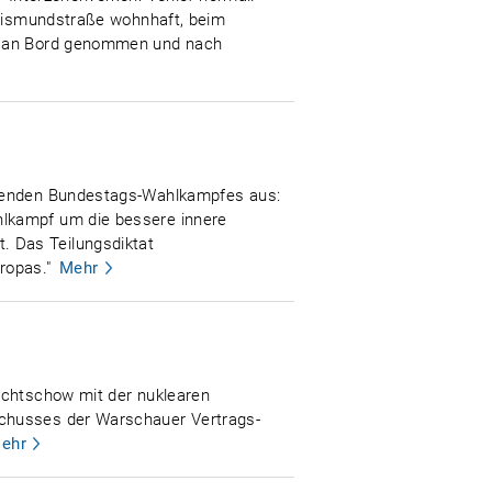
Sigismundstraße wohnhaft, beim
po an Bord genommen und nach
tehenden Bundestags-Wahlkampfes aus:
hlkampf um die bessere innere
. Das Teilungsdiktat
ropas."
Mehr
schtschow mit der nuklearen
schusses der Warschauer Vertrags-
ehr