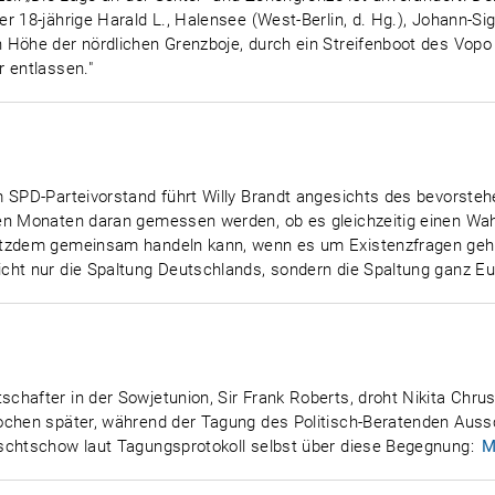
r 18-jährige Harald L., Halensee (West-Berlin, d. Hg.), Johann-
n Höhe der nördlichen Grenzboje, durch ein Streifenboot des Vo
 entlassen."
em SPD-Parteivorstand führt Willy Brandt angesichts des bevors
ten Monaten daran gemessen werden, ob es gleichzeitig einen Wa
otzdem gemeinsam handeln kann, wenn es um Existenzfragen geht
cht nur die Spaltung Deutschlands, sondern die Spaltung ganz Eu
chafter in der Sowjetunion, Sir Frank Roberts, droht Nikita Chru
Wochen später, während der Tagung des Politisch-Beratenden Aus
schtschow laut Tagungsprotokoll selbst über diese Begegnung:
M