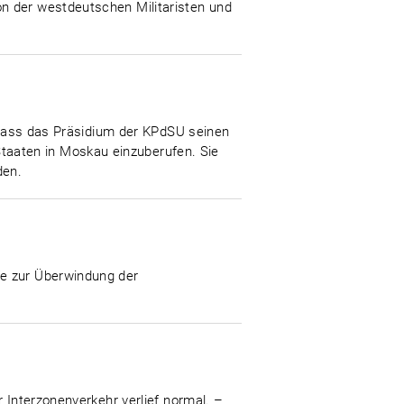
n der westdeutschen Militaristen und
, dass das Präsidium der KPdSU seinen
aaten in Moskau einzuberufen. Sie
den.
fe zur Überwindung der
 Interzonenverkehr verlief normal. –