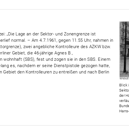
zei: „Die Lage an der Sektor- und Zonengrenze ist
erlief normal. – Am 4.7.1961, gegen 11.55 Uhr, nahmen in
torgrenze), zwei angebliche Kontrolleure des AZKW bzw.
rliner Gebiet, die 46-jährige Agnes B.,
 wohnhaft (SBS), fest und zogen sie in den SBS. Einem
elang es, nachdem er seine Dienstpistole gezogen hatte,
m Gebiet den Kontrolleuren zu entreißen und nach Berlin
Blick 
Sekto
der H
verlä
Bunde
Hans-