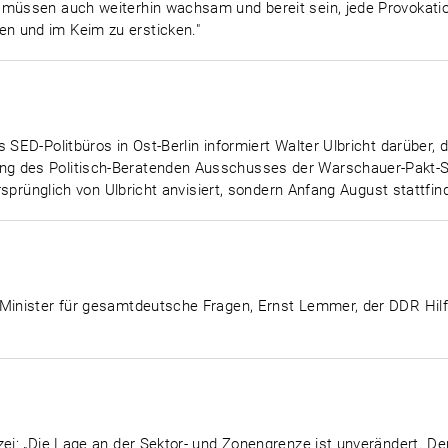
 müssen auch weiterhin wachsam und bereit sein, jede Provokatio
n und im Keim zu ersticken."
s SED-Politbüros in Ost-Berlin informiert Walter Ulbricht darüber
g des Politisch-Beratenden Ausschusses der Warschauer-Pakt-St
ursprünglich von Ulbricht anvisiert, sondern Anfang August stattfin
 Minister für gesamtdeutsche Fragen, Ernst Lemmer, der DDR Hil
zei: „Die Lage an der Sektor- und Zonengrenze ist unverändert. Der