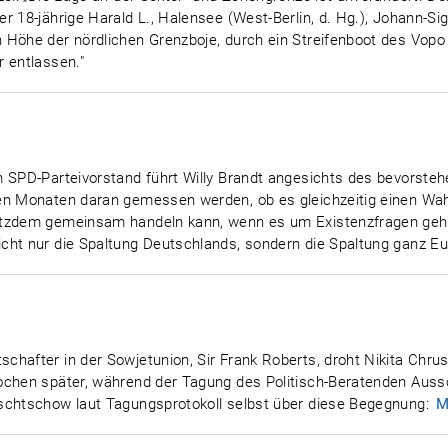
r 18-jährige Harald L., Halensee (West-Berlin, d. Hg.), Johann-
n Höhe der nördlichen Grenzboje, durch ein Streifenboot des Vo
 entlassen."
em SPD-Parteivorstand führt Willy Brandt angesichts des bevors
ten Monaten daran gemessen werden, ob es gleichzeitig einen Wa
otzdem gemeinsam handeln kann, wenn es um Existenzfragen geht
cht nur die Spaltung Deutschlands, sondern die Spaltung ganz Eu
chafter in der Sowjetunion, Sir Frank Roberts, droht Nikita Chru
Wochen später, während der Tagung des Politisch-Beratenden Aus
schtschow laut Tagungsprotokoll selbst über diese Begegnung:
M