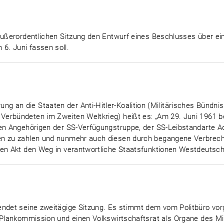
 außerordentlichen Sitzung den Entwurf eines Beschlusses über ei
6. Juni fassen soll.
 an die Staaten der Anti-Hitler-Koalition (Militärisches Bündnis
Verbündeten im Zweiten Weltkrieg) heißt es: „Am 29. Juni 1961
en Angehörigen der SS-Verfügungstruppe, der SS-Leibstandarte Ado
en zu zahlen und nunmehr auch diesen durch begangene Verbrec
en Akt den Weg in verantwortliche Staatsfunktionen Westdeutschla
eendet seine zweitägige Sitzung. Es stimmt dem vom Politbüro v
 Plankommission und einen Volkswirtschaftsrat als Organe des Min