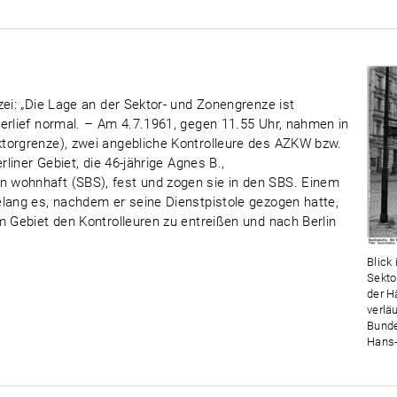
zei: „Die Lage an der Sektor- und Zonengrenze ist
erlief normal. – Am 4.7.1961, gegen 11.55 Uhr, nahmen in
torgrenze), zwei angebliche Kontrolleure des AZKW bzw.
rliner Gebiet, die 46-jährige Agnes B.,
 wohnhaft (SBS), fest und zogen sie in den SBS. Einem
elang es, nachdem er seine Dienstpistole gezogen hatte,
m Gebiet den Kontrolleuren zu entreißen und nach Berlin
Blick 
Sekto
der H
verlä
Bunde
Hans-