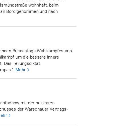
Sigismundstraße wohnhaft, beim
po an Bord genommen und nach
tehenden Bundestags-Wahlkampfes aus:
hlkampf um die bessere innere
. Das Teilungsdiktat
ropas."
Mehr
schtschow mit der nuklearen
schusses der Warschauer Vertrags-
ehr