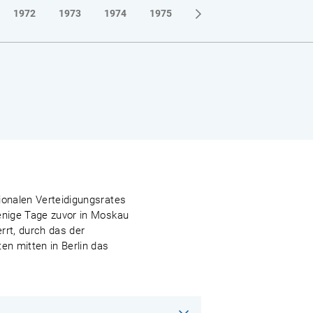
1972
1973
1974
1975
1976
1977
1978
ionalen Verteidigungsrates
wenige Tage zuvor in Moskau
rrt, durch das der
n mitten in Berlin das