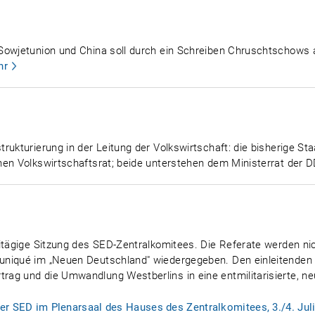
 Sowjetunion und China soll durch ein Schreiben Chruschtschows
hr
ukturierung in der Leitung der Volkswirtschaft: die bisherige Sta
nen Volkswirtschaftsrat; beide unterstehen dem Ministerrat der 
itägige Sitzung des SED-Zentralkomitees. Die Referate werden nicht
niqué im „Neuen Deutschland" wiedergegeben. Den einleitenden V
g und die Umwandlung Westberlins in eine entmilitarisierte, neut
er SED im Plenarsaal des Hauses des Zentralkomitees, 3./4. Jul