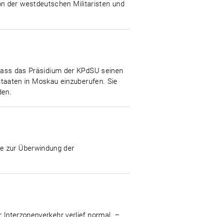
n der westdeutschen Militaristen und
, dass das Präsidium der KPdSU seinen
aaten in Moskau einzuberufen. Sie
den.
fe zur Überwindung der
 Interzonenverkehr verlief normal. –