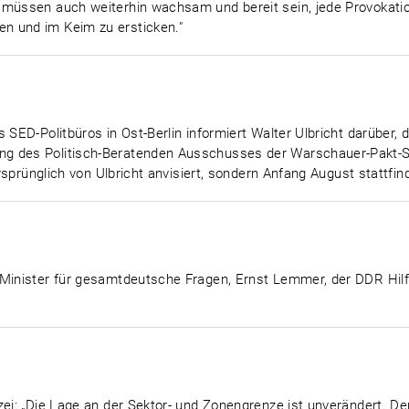
 müssen auch weiterhin wachsam und bereit sein, jede Provokatio
n und im Keim zu ersticken."
s SED-Politbüros in Ost-Berlin informiert Walter Ulbricht darüber
g des Politisch-Beratenden Ausschusses der Warschauer-Pakt-St
ursprünglich von Ulbricht anvisiert, sondern Anfang August stattfin
 Minister für gesamtdeutsche Fragen, Ernst Lemmer, der DDR Hil
zei: „Die Lage an der Sektor- und Zonengrenze ist unverändert. Der