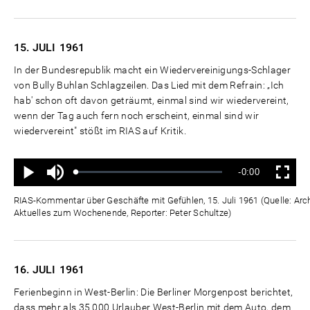
15. JULI
1961
In der Bundesrepublik macht ein Wiedervereinigungs-Schlager
von Bully Buhlan Schlagzeilen. Das Lied mit dem Refrain: „Ich
hab' schon oft davon geträumt, einmal sind wir wiedervereint,
wenn der Tag auch fern noch erscheint, einmal sind wir
wiedervereint" stößt im RIAS auf Kritik.
Ton
Verbleibende
-0:00
aus
Geladen
:
Status
:
Wiedergabe
Vollbild
0%
0%
Zeit
RIAS-Kommentar über Geschäfte mit Gefühlen, 15. Juli 1961 (Quelle: Arc
Aktuelles zum Wochenende, Reporter: Peter Schultze)
16. JULI
1961
Ferienbeginn in West-Berlin: Die Berliner Morgenpost berichtet,
dass mehr als 35.000 Urlauber West-Berlin mit dem Auto, dem