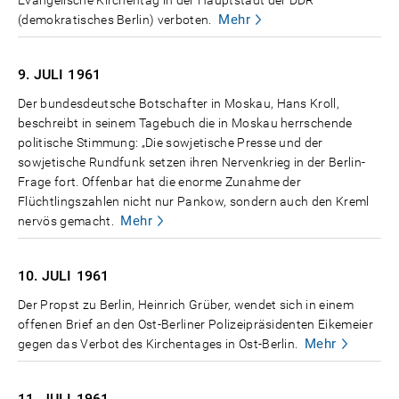
Evangelische Kirchentag in der Hauptstadt der DDR
Mehr
(demokratisches Berlin) verboten.
9. JULI
1961
Der bundesdeutsche Botschafter in Moskau, Hans Kroll,
beschreibt in seinem Tagebuch die in Moskau herrschende
politische Stimmung: „Die sowjetische Presse und der
sowjetische Rundfunk setzen ihren Nervenkrieg in der Berlin-
Frage fort. Offenbar hat die enorme Zunahme der
Flüchtlingszahlen nicht nur Pankow, sondern auch den Kreml
Mehr
nervös gemacht.
10. JULI
1961
Der Propst zu Berlin, Heinrich Grüber, wendet sich in einem
offenen Brief an den Ost-Berliner Polizeipräsidenten Eikemeier
Mehr
gegen das Verbot des Kirchentages in Ost-Berlin.
11. JULI
1961