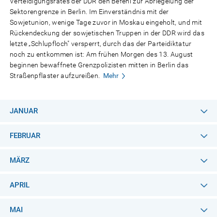
Verteidigungsrates der DDR den Befehl zur Abriegelung der
Sektorengrenze in Berlin. Im Einverständnis mit der
Sowjetunion, wenige Tage zuvor in Moskau eingeholt, und mit
Rückendeckung der sowjetischen Truppen in der DDR wird das
letzte „Schlupfloch" versperrt, durch das der Parteidiktatur
noch zu entkommen ist: Am frühen Morgen des 13. August
beginnen bewaffnete Grenzpolizisten mitten in Berlin das
Straßenpflaster aufzureißen.
Mehr
JANUAR
FEBRUAR
MÄRZ
APRIL
MAI