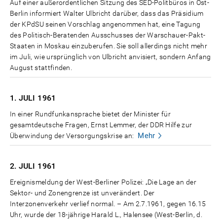
Auf einer außerordentlichen Sitzung des SED-Politbüros in Ost-
Berlin informiert Walter Ulbricht darüber, dass das Präsidium
der KPdSU seinen Vorschlag angenommen hat, eine Tagung
des Politisch-Beratenden Ausschusses der Warschauer-Pakt-
Staaten in Moskau einzuberufen. Sie soll allerdings nicht mehr
im Juli, wie ursprünglich von Ulbricht anvisiert, sondern Anfang
August stattfinden.
1. JULI
1961
In einer Rundfunkansprache bietet der Minister für
gesamtdeutsche Fragen, Ernst Lemmer, der DDR Hilfe zur
Mehr
Überwindung der Versorgungskrise an:
2. JULI
1961
Ereignismeldung der West-Berliner Polizei: „Die Lage an der
Sektor- und Zonengrenze ist unverändert. Der
Interzonenverkehr verlief normal. – Am 2.7.1961, gegen 16.15
Uhr, wurde der 18-jährige Harald L., Halensee (West-Berlin, d.