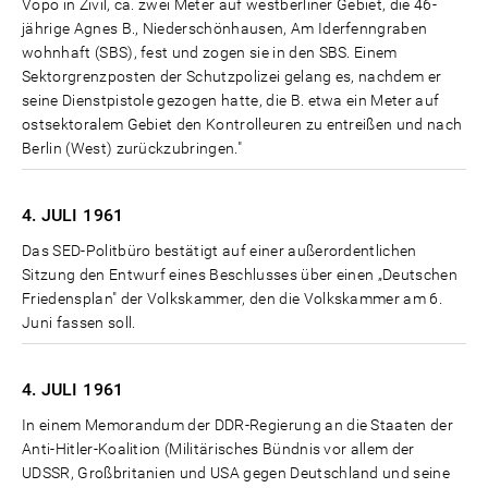
Vopo in Zivil, ca. zwei Meter auf westberliner Gebiet, die 46-
jährige Agnes B., Niederschönhausen, Am Iderfenngraben
wohnhaft (SBS), fest und zogen sie in den SBS. Einem
Sektorgrenzposten der Schutzpolizei gelang es, nachdem er
seine Dienstpistole gezogen hatte, die B. etwa ein Meter auf
ostsektoralem Gebiet den Kontrolleuren zu entreißen und nach
Berlin (West) zurückzubringen."
4. JULI
1961
Das SED-Politbüro bestätigt auf einer außerordentlichen
Sitzung den Entwurf eines Beschlusses über einen „Deutschen
Friedensplan" der Volkskammer, den die Volkskammer am 6.
Juni fassen soll.
4. JULI
1961
In einem Memorandum der DDR-Regierung an die Staaten der
Anti-Hitler-Koalition (Militärisches Bündnis vor allem der
UDSSR, Großbritanien und USA gegen Deutschland und seine