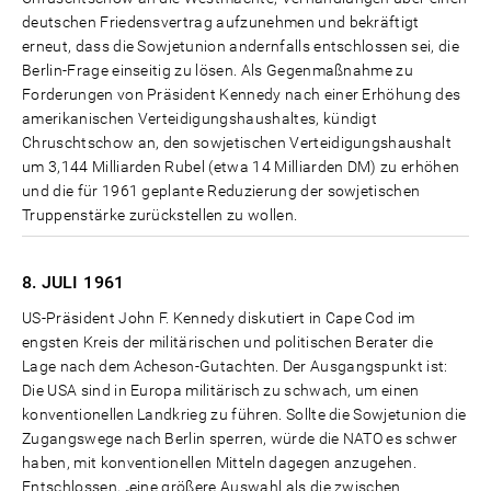
deutschen Friedensvertrag aufzunehmen und bekräftigt
erneut, dass die Sowjetunion andernfalls entschlossen sei, die
Berlin-Frage einseitig zu lösen. Als Gegenmaßnahme zu
Forderungen von Präsident Kennedy nach einer Erhöhung des
amerikanischen Verteidigungshaushaltes, kündigt
Chruschtschow an, den sowjetischen Verteidigungshaushalt
um 3,144 Milliarden Rubel (etwa 14 Milliarden DM) zu erhöhen
und die für 1961 geplante Reduzierung der sowjetischen
Truppenstärke zurückstellen zu wollen.
8. JULI
1961
US-Präsident John F. Kennedy diskutiert in Cape Cod im
engsten Kreis der militärischen und politischen Berater die
Lage nach dem Acheson-Gutachten. Der Ausgangspunkt ist:
Die USA sind in Europa militärisch zu schwach, um einen
konventionellen Landkrieg zu führen. Sollte die Sowjetunion die
Zugangswege nach Berlin sperren, würde die NATO es schwer
haben, mit konventionellen Mitteln dagegen anzugehen.
Entschlossen, „eine größere Auswahl als die zwischen