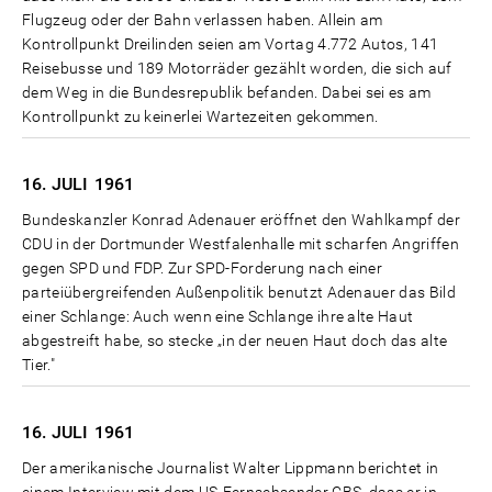
Flugzeug oder der Bahn verlassen haben. Allein am
Kontrollpunkt Dreilinden seien am Vortag 4.772 Autos, 141
Reisebusse und 189 Motorräder gezählt worden, die sich auf
dem Weg in die Bundesrepublik befanden. Dabei sei es am
Kontrollpunkt zu keinerlei Wartezeiten gekommen.
16. JULI
1961
Bundeskanzler Konrad Adenauer eröffnet den Wahlkampf der
CDU in der Dortmunder Westfalenhalle mit scharfen Angriffen
gegen SPD und FDP. Zur SPD-Forderung nach einer
parteiübergreifenden Außenpolitik benutzt Adenauer das Bild
einer Schlange: Auch wenn eine Schlange ihre alte Haut
abgestreift habe, so stecke „in der neuen Haut doch das alte
Tier."
16. JULI
1961
Der amerikanische Journalist Walter Lippmann berichtet in
einem Interview mit dem US-Fernsehsender CBS, dass er in