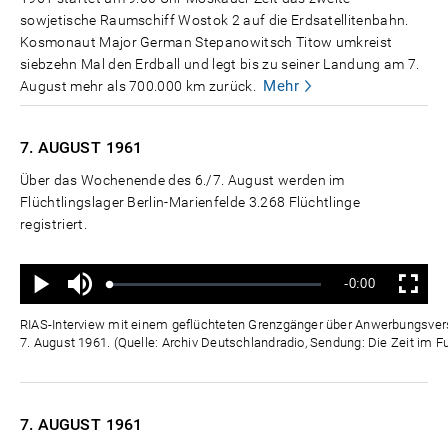
sowjetische Raumschiff Wostok 2 auf die Erdsatellitenbahn.
Kosmonaut Major German Stepanowitsch Titow umkreist
siebzehn Mal den Erdball und legt bis zu seiner Landung am 7.
Mehr
August mehr als 700.000 km zurück.
7. AUGUST
1961
Über das Wochenende des 6./7. August werden im
Flüchtlingslager Berlin-Marienfelde 3.268 Flüchtlinge
registriert.
Ton
Verbleibende
-0:00
aus
Geladen
:
Status
:
Wiedergabe
Vollbild
0%
0%
Zeit
RIAS-Interview mit einem geflüchteten Grenzgänger über Anwerbungsver
7. August 1961. (Quelle: Archiv Deutschlandradio, Sendung: Die Zeit im F
7. AUGUST
1961