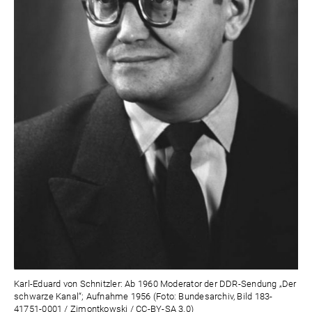
Karl-Eduard von Schnitzler: Ab 1960 Moderator der DDR-Sendung „Der
schwarze Kanal“; Aufnahme 1956 (Foto: Bundesarchiv, Bild 183-
41751-0001 / Zimontkowski / CC-BY-SA 3.0)