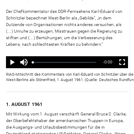
Der Chefkommentator des DDR-Fernsehens Karl-Eduard von
Schnitzler bezeichnet West-Berlin als „Gebilde“, „in dem
Dutzende von Organisationen nichts anderes versuchen, als
(…) Unruhe zu erzeugen, Misstrauen gegen die Regierung zu
stiften und (…) Bemühungen, um die Verbesserung des
Lebens, nach schlechtesten Kräften zu behindern.“
Ton
Verbleibende
-0:00
aus
Geladen
:
Status
:
Wiedergabe
Vollbild
0%
0%
Zeit
RIAS-Mitschnitt des Kommentars von Karl-Eduard von Schnitzler über die "
West-Berlins als Störenfried, 1. August 1961. (Quelle: Deutsches Rundfun
1. AUGUST
1961
Mit Wirkung vom 1. August verschärft General Bruce C. Clarke,
der Oberbefehlshaber der amerikanischen Truppen in Europa,
die Ausgangs- und Urlaubsbestimmungen für die in
Deutschland stationierten US-Soldaten. General Clarke: „Wenn