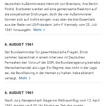
deutschen Außenministers Heinrich von Brentano, ihre Berlin-
Politik. Erarbeitet werden soll eine gemeinsame Reaktion auf
die sowjetischen Drohungen, doch die vier Außenminister
können sich auf nichts einigen, was über die drei Essentials
aus der Rede von US-Präsident John F. Kennedy vom 25. Juli
Mehr
1961 hinausgeht.
6. AUGUST
1961
Der Bundesminister für gesamtdeutsche Fragen, Ernst
Lemmer, bezeichnet in einem Interview im Deutschen
Fernsehen den Vorwurf der DDR, die Bundesregierung betreibe
Menschenhandel, als Lüge. Ein Regime, das nicht in der Lage
sei, die Bevölkerung in der Heimat zu halten, habe eklatant
Mehr
versagt.
6. AUGUST
1961
Nach Jurij Alexejewitsch Gagarins Weltraumflug vom 12. April
1961 startet um 9.00 Uhr Moskauer Zeit das zweite