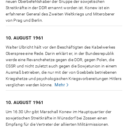
neuen Oberbefehlshaber der Gruppe der sowjetischen
Streitkräfte in der DDR ernannt worden ist. Konew ist ein
erfahrener General des Zweiten Weltkriegs und Miteroberer
von Prag und Berlin.
10. AUGUST
1961
Walter Ulbricht hält vor den Beschäftigten des Kabelwerkes
Oberspree eine Rede. Darin erklärt er, in der Bundesrepublik
werde eine Revanchehetze gegen die DDR, gegen Polen, die
CSSR und nicht zuletzt auch gegen die Sowjetunion in einem
Ausmaß betrieben, die nur mit der von Goebbels betriebenen
Kriegshetze und psychologischen Kriegsvorbereitungen Hitlers
Mehr
verglichen werden könne.
10. AUGUST
1961
Um 16.30 Uhr gibt Marschall Konew im Hauptquartier der
sowjetischen Streitkräfte in Wünsdorf bei Zossen einen
Empfang für die Vertreter der alliierten Militärmissionen.