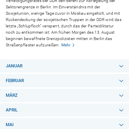
Verteidigungsrates der DDR den Befehl zur Abriegelung der
Sektorengrenze in Berlin. Im Einverständnis mit der
Sowjetunion, wenige Tage zuvor in Moskau eingeholt, und mit
Rückendeckung der sowjetischen Truppen in der DDR wird das
letzte „Schlupfloch" versperrt, durch das der Parteidiktatur
noch zu entkommen ist: Am frühen Morgen des 13. August
beginnen bewaffnete Grenzpolizisten mitten in Berlin das
Straßenpflaster aufzureißen.
Mehr
JANUAR
FEBRUAR
MÄRZ
APRIL
MAI