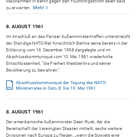
Maßnahmen in Berlin gegen den Flüchtlingsstrom seien bald
Mehr
zu erwarten.
8. AUGUST
1961
Im Anschluß an das Pariser Außenministertreffen unterstreicht
der Ständige NATO-Rat hinsichtlich Berlins seine bereits in der
Erklärung vom 16. Dezember 1958 dargelegte und im
Abschlusskommuniqué vom 10. Mai 1961 wiederholte
Entschlossenheit, "die Freiheit Westberlins und seiner
Bevölkerung zu bewahren."
Abschlusskommuniqué der Tagung des NATO-
Ministerrates in Oslo, 8. bis 10. Mai 1961
8. AUGUST
1961
Der amerikanische Außenminister Dean Rusk, der die
Bereitschaft der Vereinigten Staaten mitteilt, sechs weitere
Divisionen nach Europa zu fliegen, „wenn die Sowjets eine