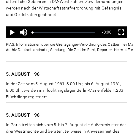
öffentliche Gebühren in DM-West zahlen. Zuwiderhandlungen
werden nach der Wirtschaftsstrafverordnung mit Gefängnis
und Geldstrafen geahndet.
Ton
Verbleibende
-0:00
aus
Geladen
:
Status
:
Wiedergabe
Vollbild
0%
0%
Zeit
RIAS: Informationen über die Grenzgänger-Verordnung des Ostberliner Mag
Archiv Deutschlandradio, Sendung: Die Zeit im Funk, Reporter: Helmut Fle
5. AUGUST
1961
In der Zeit vom 5. August 1961, 8.00 Uhr, bis 6. August 1961,
8.00 Uhr, werden im Flüchtlingslager Berlin-Marienfelde 1.283
Flüchtlinge registriert.
5. AUGUST
1961
In Paris treffen sich vom 5. bis 7. August die Außenminister der
drei Westmächte und beraten, teilweise in Anwesenheit des