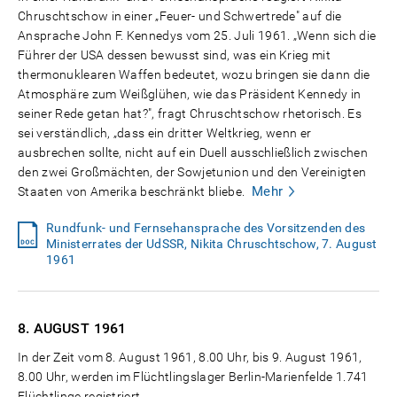
Chruschtschow in einer „Feuer- und Schwertrede" auf die
Ansprache John F. Kennedys vom 25. Juli 1961. „Wenn sich die
Führer der USA dessen bewusst sind, was ein Krieg mit
thermonuklearen Waffen bedeutet, wozu bringen sie dann die
Atmosphäre zum Weißglühen, wie das Präsident Kennedy in
seiner Rede getan hat?", fragt Chruschtschow rhetorisch. Es
sei verständlich, „dass ein dritter Weltkrieg, wenn er
ausbrechen sollte, nicht auf ein Duell ausschließlich zwischen
den zwei Großmächten, der Sowjetunion und den Vereinigten
Mehr
Staaten von Amerika beschränkt bliebe.
Rundfunk- und Fernsehansprache des Vorsitzenden des
Ministerrates der UdSSR, Nikita Chruschtschow, 7. August
1961
8. AUGUST
1961
In der Zeit vom 8. August 1961, 8.00 Uhr, bis 9. August 1961,
8.00 Uhr, werden im Flüchtlingslager Berlin-Marienfelde 1.741
Flüchtlinge registriert.