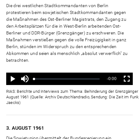
Die drei westlichen Stadtkommandanten von Berlin
protestieren beim sowjetischen Stadtkommandanten gegen
die Maßnahmen des Ost-Berliner Magistrats, den Zugang zu
den Arbeitsplätzen für die in West-Berlin arbeitenden Ost-
Berliner und DDR-Bürger (Grenzgänger) zu erschweren. Die
Maßnahmen verstießen gegen die volle Freizügigkeit in ganz
Berlin, stünden im Widerspruch zu den entsprechenden
Abkommen und seien als menschlich „absolut verwerflich" zu
betrachten.
Ton
Verbleibende
-0:00
aus
Geladen
:
Status
:
Wiedergabe
Vollbild
0%
0%
Zeit
RIAS: Berichte und Interviews zum Thema: Behinderung der Grenzgänger d
August 1961 (Quelle: Archiv Deutschlandradio, Sendung: Die Zeit im Funk,
Jaecks)
3. AUGUST
1961
Die Sowjetunion übermittelt der Bundesregierung ein