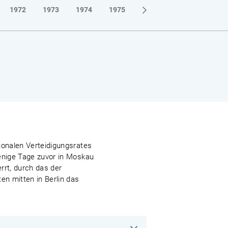
1972
1973
1974
1975
1976
1977
1978
ionalen Verteidigungsrates
wenige Tage zuvor in Moskau
rrt, durch das der
n mitten in Berlin das