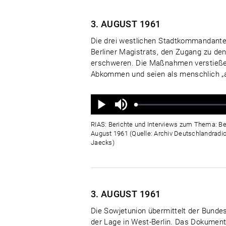
3. AUGUST
1961
Die drei westlichen Stadtkommandant
Berliner Magistrats, den Zugang zu den
erschweren. Die Maßnahmen verstießen 
Abkommen und seien als menschlich „ab
Ton
aus
Geladen
:
Status
:
Wiedergabe
0%
0%
RIAS: Berichte und Interviews zum Thema: Be
August 1961 (Quelle: Archiv Deutschlandradio
Jaecks)
3. AUGUST
1961
Die Sowjetunion übermittelt der Bund
der Lage in West-Berlin. Das Dokumen