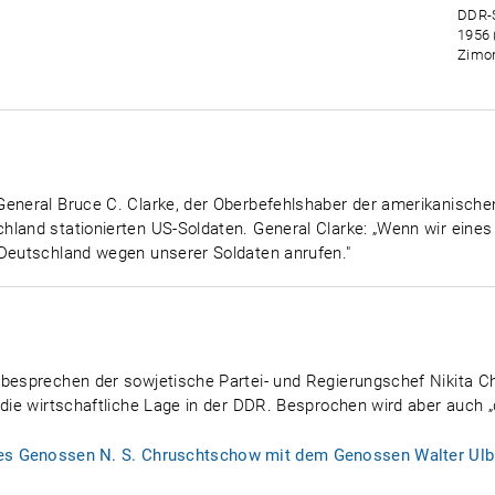
DDR-S
1956 
Zimon
General Bruce C. Clarke, der Oberbefehlshaber der amerikanische
hland stationierten US-Soldaten. General Clarke: „Wenn wir eine
 Deutschland wegen unserer Soldaten anrufen."
 besprechen der sowjetische Partei- und Regierungschef Nikita 
 die wirtschaftliche Lage in der DDR. Besprochen wird aber auch „
es Genossen N. S. Chruschtschow mit dem Genossen Walter Ulbr