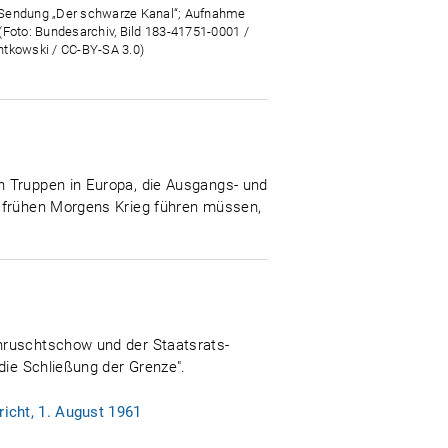
endung „Der schwarze Kanal“; Aufnahme
(Foto: Bundesarchiv, Bild 183-41751-0001 /
tkowski / CC-BY-SA 3.0)
n Truppen in Europa, die Ausgangs- und
s frühen Morgens Krieg führen müssen,
Chruschtschow und der Staatsrats-
die Schließung der Grenze".
icht, 1. August 1961