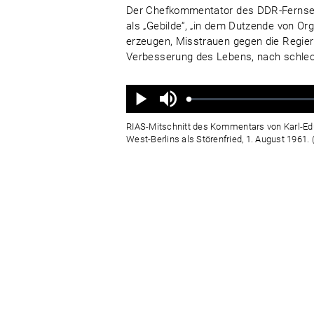
Der Chefkommentator des DDR-Fernsehe
als „Gebilde“, „in dem Dutzende von Or
erzeugen, Misstrauen gegen die Regie
Verbesserung des Lebens, nach schlech
Ton
aus
Geladen
:
Status
:
Wiedergabe
0%
0%
RIAS-Mitschnitt des Kommentars von Karl-Edua
West-Berlins als Störenfried, 1. August 1961.