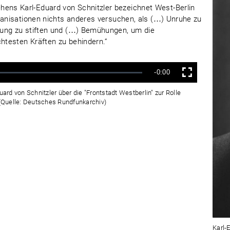
ns Karl-Eduard von Schnitzler bezeichnet West-Berlin
ganisationen nichts anderes versuchen, als (…) Unruhe zu
rung zu stiften und (…) Bemühungen, um die
testen Kräften zu behindern.“
Verbleibende
-0:00
Vollbild
Zeit
rd von Schnitzler über die "Frontstadt Westberlin" zur Rolle
 (Quelle: Deutsches Rundfunkarchiv)
Karl-