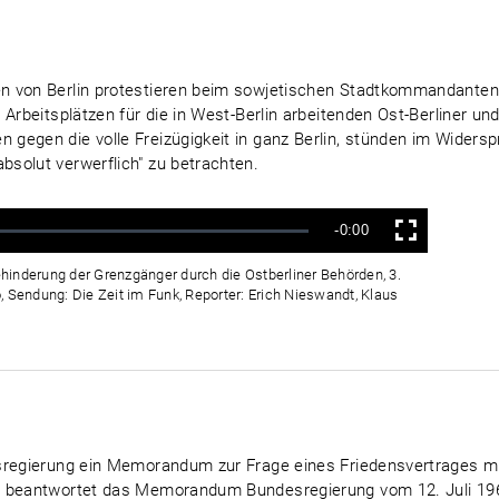
en von Berlin protestieren beim sowjetischen Stadtkommandante
 Arbeitsplätzen für die in West-Berlin arbeitenden Ost-Berliner u
gegen die volle Freizügigkeit in ganz Berlin, stünden im Wider
solut verwerflich" zu betrachten.
Verbleibende
-0:00
Vollbild
Zeit
hinderung der Grenzgänger durch die Ostberliner Behörden, 3.
, Sendung: Die Zeit im Funk, Reporter: Erich Nieswandt, Klaus
esregierung ein Memorandum zur Frage eines Friedensvertrages m
t beantwortet das Memorandum Bundesregierung vom 12. Juli 196