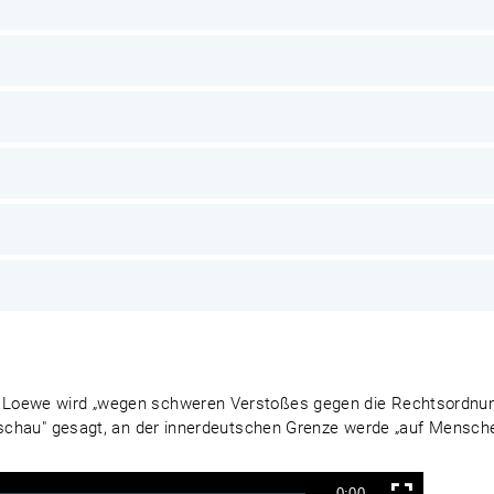
 Loewe wird „wegen schweren Verstoßes gegen die Rechtsordnu
esschau" gesagt, an der innerdeutschen Grenze werde „auf Mensc
Verbleibende
-0:00