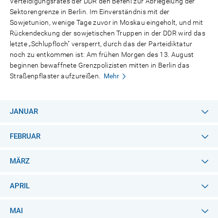
Verteidigungsrates der DDR den Befehl zur Abriegelung der
Sektorengrenze in Berlin. Im Einverständnis mit der
Sowjetunion, wenige Tage zuvor in Moskau eingeholt, und mit
Rückendeckung der sowjetischen Truppen in der DDR wird das
letzte „Schlupfloch" versperrt, durch das der Parteidiktatur
noch zu entkommen ist: Am frühen Morgen des 13. August
beginnen bewaffnete Grenzpolizisten mitten in Berlin das
Straßenpflaster aufzureißen.
Mehr
JANUAR
FEBRUAR
MÄRZ
APRIL
MAI