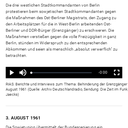
Die drei westlichen Stadtkommandanten von Berlin
protestieren beim sowjetischen Stadtkommandanten gegen
die Maßnahmen des Ost-Berliner Magistrats, den Zugang zu
den Arbeitsplätzen für die in West-Berlin arbeitenden Ost-
Berliner und DDR-Bürger (Grenzgänger) zu erschweren. Die
Maßnahmen verstießen gegen die volle Freizügigkeit in ganz
Berlin, stünden im Widerspruch zu den entsprechenden
Abkommen und seien als menschlich „absolut verwerflich" zu
betrachten.
Ton
Verbleibende
-0:00
aus
Geladen
:
Status
:
Wiedergabe
Vollbild
0%
0%
Zeit
RIAS: Berichte und Interviews zum Thema: Behinderung der Grenzgänger d
August 1961 (Quelle: Archiv Deutschlandradio, Sendung: Die Zeit im Funk,
Jaecks)
3. AUGUST
1961
Die Sowjetunion übermittelt der Bundesregierung ein