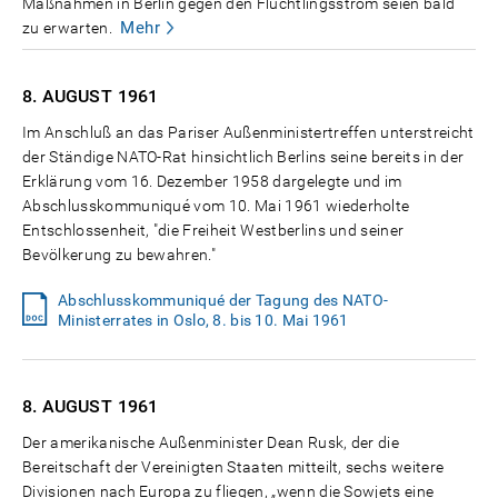
Maßnahmen in Berlin gegen den Flüchtlingsstrom seien bald
Mehr
zu erwarten.
8. AUGUST
1961
Im Anschluß an das Pariser Außenministertreffen unterstreicht
der Ständige NATO-Rat hinsichtlich Berlins seine bereits in der
Erklärung vom 16. Dezember 1958 dargelegte und im
Abschlusskommuniqué vom 10. Mai 1961 wiederholte
Entschlossenheit, "die Freiheit Westberlins und seiner
Bevölkerung zu bewahren."
Abschlusskommuniqué der Tagung des NATO-
Ministerrates in Oslo, 8. bis 10. Mai 1961
8. AUGUST
1961
Der amerikanische Außenminister Dean Rusk, der die
Bereitschaft der Vereinigten Staaten mitteilt, sechs weitere
Divisionen nach Europa zu fliegen, „wenn die Sowjets eine