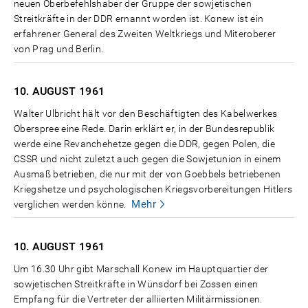
neuen Oberbefehlshaber der Gruppe der sowjetischen
Streitkräfte in der DDR ernannt worden ist. Konew ist ein
erfahrener General des Zweiten Weltkriegs und Miteroberer
von Prag und Berlin.
10. AUGUST
1961
Walter Ulbricht hält vor den Beschäftigten des Kabelwerkes
Oberspree eine Rede. Darin erklärt er, in der Bundesrepublik
werde eine Revanchehetze gegen die DDR, gegen Polen, die
CSSR und nicht zuletzt auch gegen die Sowjetunion in einem
Ausmaß betrieben, die nur mit der von Goebbels betriebenen
Kriegshetze und psychologischen Kriegsvorbereitungen Hitlers
Mehr
verglichen werden könne.
10. AUGUST
1961
Um 16.30 Uhr gibt Marschall Konew im Hauptquartier der
sowjetischen Streitkräfte in Wünsdorf bei Zossen einen
Empfang für die Vertreter der alliierten Militärmissionen.