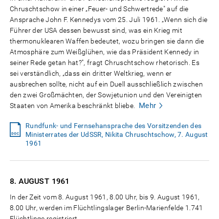
Chruschtschow in einer „Feuer- und Schwertrede" auf die
Ansprache John F. Kennedys vom 25. Juli 1961. „Wenn sich die
Führer der USA dessen bewusst sind, was ein Krieg mit
thermonuklearen Waffen bedeutet, wozu bringen sie dann die
Atmosphäre zum Weißglühen, wie das Präsident Kennedy in
seiner Rede getan hat?", fragt Chruschtschow rhetorisch. Es
sei verständlich, „dass ein dritter Weltkrieg, wenn er
ausbrechen sollte, nicht auf ein Duell ausschließlich zwischen
den zwei Großmächten, der Sowjetunion und den Vereinigten
Mehr
Staaten von Amerika beschränkt bliebe.
Rundfunk- und Fernsehansprache des Vorsitzenden des
Ministerrates der UdSSR, Nikita Chruschtschow, 7. August
1961
8. AUGUST
1961
In der Zeit vom 8. August 1961, 8.00 Uhr, bis 9. August 1961,
8.00 Uhr, werden im Flüchtlingslager Berlin-Marienfelde 1.741
Flüchtlinge registriert.