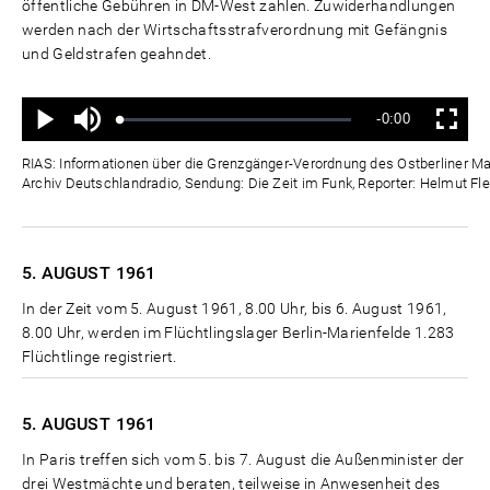
öffentliche Gebühren in DM-West zahlen. Zuwiderhandlungen
werden nach der Wirtschaftsstrafverordnung mit Gefängnis
und Geldstrafen geahndet.
Ton
Verbleibende
-0:00
aus
Geladen
:
Status
:
Wiedergabe
Vollbild
0%
0%
Zeit
RIAS: Informationen über die Grenzgänger-Verordnung des Ostberliner Mag
Archiv Deutschlandradio, Sendung: Die Zeit im Funk, Reporter: Helmut Fle
5. AUGUST
1961
In der Zeit vom 5. August 1961, 8.00 Uhr, bis 6. August 1961,
8.00 Uhr, werden im Flüchtlingslager Berlin-Marienfelde 1.283
Flüchtlinge registriert.
5. AUGUST
1961
In Paris treffen sich vom 5. bis 7. August die Außenminister der
drei Westmächte und beraten, teilweise in Anwesenheit des