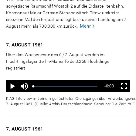
sowjetische Raumschiff Wostok 2 auf die Erdsatellitenbahn.
Kosmonaut Major German Stepanowitsch Titow umkreist
siebzehn Mal den Erdball und legt bis zu seiner Landung am 7.
Mehr
August mehr als 700.000 km zurück.
7. AUGUST
1961
Über das Wochenende des 6./7. August werden im
Flüchtlingslager Berlin-Marienfelde 3.268 Flüchtlinge
registriert.
Ton
Verbleibende
-0:00
aus
Geladen
:
Status
:
Wiedergabe
Vollbild
0%
0%
Zeit
RIAS-Interview mit einem geflüchteten Grenzgänger über Anwerbungsver
7. August 1961. (Quelle: Archiv Deutschlandradio, Sendung: Die Zeit im F
7. AUGUST
1961