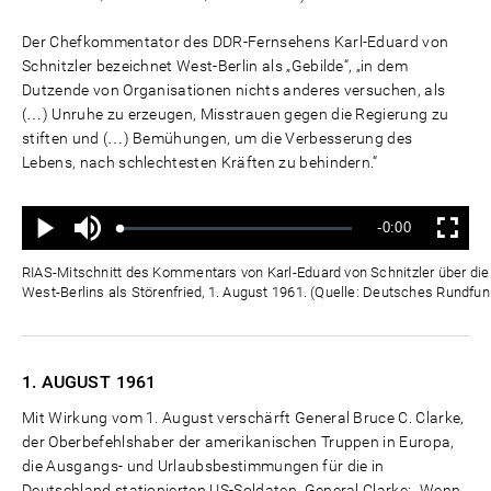
Der Chefkommentator des DDR-Fernsehens Karl-Eduard von
Schnitzler bezeichnet West-Berlin als „Gebilde“, „in dem
Dutzende von Organisationen nichts anderes versuchen, als
(…) Unruhe zu erzeugen, Misstrauen gegen die Regierung zu
stiften und (…) Bemühungen, um die Verbesserung des
Lebens, nach schlechtesten Kräften zu behindern.“
Ton
Verbleibende
-0:00
aus
Geladen
:
Status
:
Wiedergabe
Vollbild
0%
0%
Zeit
RIAS-Mitschnitt des Kommentars von Karl-Eduard von Schnitzler über die "
West-Berlins als Störenfried, 1. August 1961. (Quelle: Deutsches Rundfun
1. AUGUST
1961
Mit Wirkung vom 1. August verschärft General Bruce C. Clarke,
der Oberbefehlshaber der amerikanischen Truppen in Europa,
die Ausgangs- und Urlaubsbestimmungen für die in
Deutschland stationierten US-Soldaten. General Clarke: „Wenn