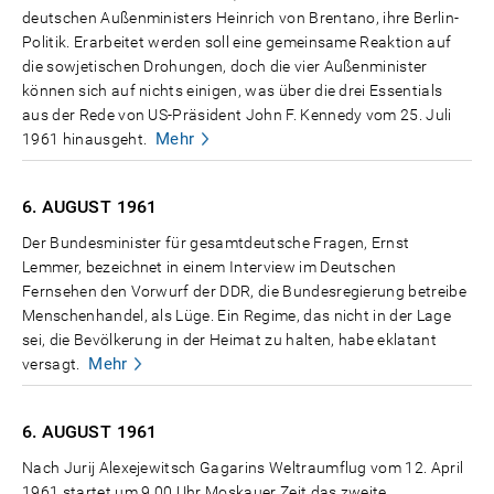
deutschen Außenministers Heinrich von Brentano, ihre Berlin-
Politik. Erarbeitet werden soll eine gemeinsame Reaktion auf
die sowjetischen Drohungen, doch die vier Außenminister
können sich auf nichts einigen, was über die drei Essentials
aus der Rede von US-Präsident John F. Kennedy vom 25. Juli
Mehr
1961 hinausgeht.
6. AUGUST
1961
Der Bundesminister für gesamtdeutsche Fragen, Ernst
Lemmer, bezeichnet in einem Interview im Deutschen
Fernsehen den Vorwurf der DDR, die Bundesregierung betreibe
Menschenhandel, als Lüge. Ein Regime, das nicht in der Lage
sei, die Bevölkerung in der Heimat zu halten, habe eklatant
Mehr
versagt.
6. AUGUST
1961
Nach Jurij Alexejewitsch Gagarins Weltraumflug vom 12. April
1961 startet um 9.00 Uhr Moskauer Zeit das zweite