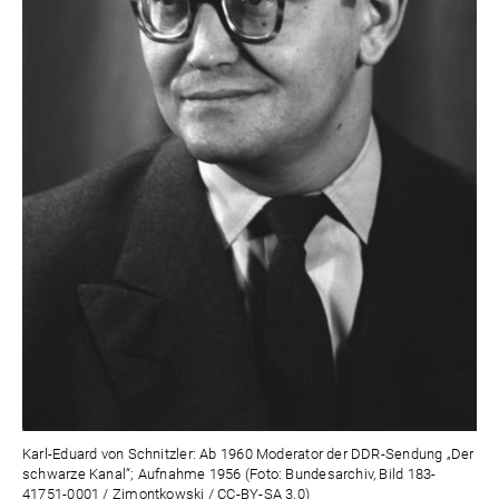
Karl-Eduard von Schnitzler: Ab 1960 Moderator der DDR-Sendung „Der
schwarze Kanal“; Aufnahme 1956 (Foto: Bundesarchiv, Bild 183-
41751-0001 / Zimontkowski / CC-BY-SA 3.0)