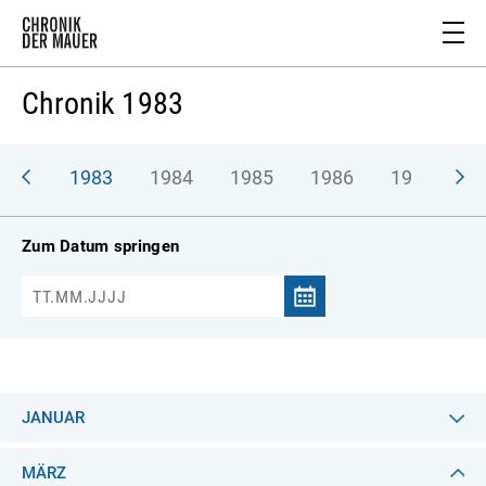
Chronik 1983
982
1983
1984
1985
1986
1987
1
Zum Datum springen
JANUAR
MÄRZ