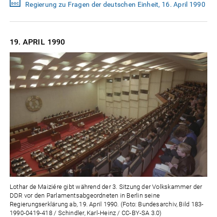
Regierung zu Fragen der deutschen Einheit, 16. April 1990
19. APRIL
1990
Lothar de Maiziére gibt während der 3. Sitzung der Volkskammer der
DDR vor den Parlamentsabgeordneten in Berlin seine
Regierungserklärung ab, 19. April 1990. (Foto: Bundesarchiv, Bild 183-
1990-0419-418 / Schindler, Karl-Heinz / CC-BY-SA 3.0)