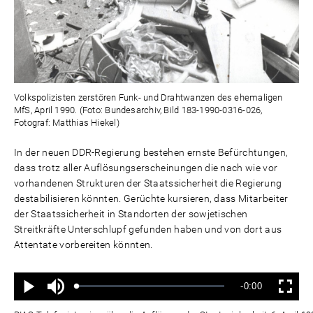
Volkspolizisten zerstören Funk- und Drahtwanzen des ehemaligen
MfS, April 1990. (Foto: Bundesarchiv, Bild 183-1990-0316-026,
Fotograf: Matthias Hiekel)
In der neuen DDR-Regierung bestehen ernste Befürchtungen,
dass trotz aller Auflösungserscheinungen die nach wie vor
vorhandenen Strukturen der Staatssicherheit die Regierung
destabilisieren könnten. Gerüchte kursieren, dass Mitarbeiter
der Staatssicherheit in Standorten der sowjetischen
Streitkräfte Unterschlupf gefunden haben und von dort aus
Attentate vorbereiten könnten.
Ton
Verbleibende
-0:00
aus
Geladen
:
Status
:
Wiedergabe
Vollbild
0%
0%