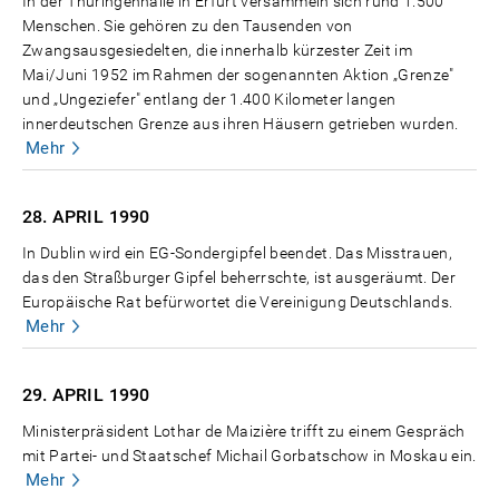
In der Thüringenhalle in Erfurt versammeln sich rund 1.500
Menschen. Sie gehören zu den Tausenden von
Zwangsausgesiedelten, die innerhalb kürzester Zeit im
Mai/Juni 1952 im Rahmen der sogenannten Aktion „Grenze"
und „Ungeziefer" entlang der 1.400 Kilometer langen
innerdeutschen Grenze aus ihren Häusern getrieben wurden.
Mehr
28. APRIL
1990
In Dublin wird ein EG-Sondergipfel beendet. Das Misstrauen,
das den Straßburger Gipfel beherrschte, ist ausgeräumt. Der
Europäische Rat befürwortet die Vereinigung Deutschlands.
Mehr
29. APRIL
1990
Ministerpräsident Lothar de Maizière trifft zu einem Gespräch
mit Partei- und Staatschef Michail Gorbatschow in Moskau ein.
Mehr