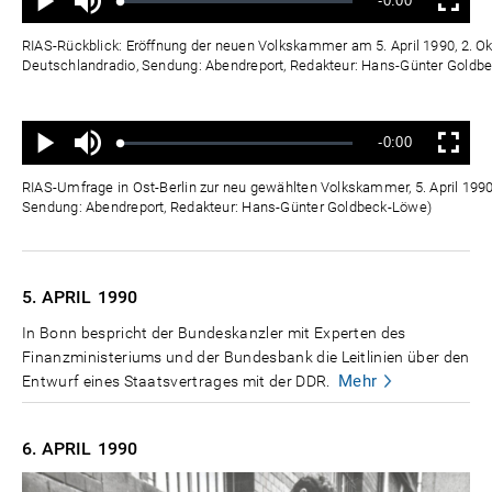
Verbleibende
-0:00
aus
Geladen
:
Status
:
Wiedergabe
Vollbild
0%
0%
Zeit
RIAS-Rückblick: Eröffnung der neuen Volkskammer am 5. April 1990, 2. Ok
Deutschlandradio, Sendung: Abendreport, Redakteur: Hans-Günter Goldb
Ton
Verbleibende
-0:00
aus
Geladen
:
Status
:
Wiedergabe
Vollbild
0%
0%
Zeit
RIAS-Umfrage in Ost-Berlin zur neu gewählten Volkskammer, 5. April 1990
Sendung: Abendreport, Redakteur: Hans-Günter Goldbeck-Löwe)
5. APRIL
1990
In Bonn bespricht der Bundeskanzler mit Experten des
Finanzministeriums und der Bundesbank die Leitlinien über den
Mehr
Entwurf eines Staatsvertrages mit der DDR.
6. APRIL
1990