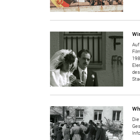
Wir
Auf
Fil
198
Ele
des
Sta
Wh
Die
Ges
Inf