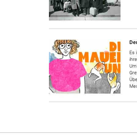
De
Es 
ihr
Umb
Gre
Übe
Mes