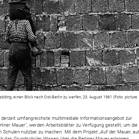
dding, einen Blick nach Ost-Berlin zu werfen, 23. August 1961 (Foto: picture
s derzeit umfangreichste multimediale Informationsangebot zur
liner Mauer", werden Arbeitsblätter zu Verfügung gestellt, um die
en Schulen nutzbar zu machen. Mit dem Projekt „Auf der Mauer, au
urch das Grundschüler Wissen über die Berliner Mauer erlangen