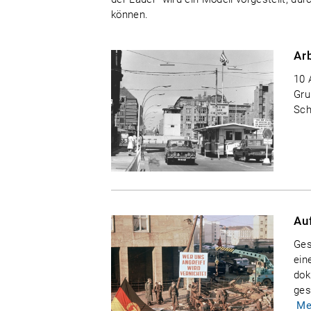
können.
Arb
10 
Gru
Sch
Au
Ges
ein
dok
ges
Me