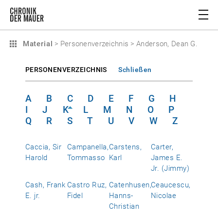
Material
>
Personenverzeichnis
>
Anderson, Dean G.
PERSONENVERZEICHNIS
Schließen
A
B
C
D
E
F
G
H
I
J
K
L
M
N
O
P
Q
R
S
T
U
V
W
Z
Caccia, Sir
Campanella,
Carstens,
Carter,
Harold
Tommasso
Karl
James E.
Jr. (Jimmy)
Cash, Frank
Castro Ruz,
Catenhusen,
Ceaucescu,
E. jr.
Fidel
Hanns-
Nicolae
Christian