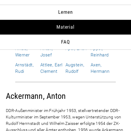
Albrecht,
Allen,
Alphand,
Amerongen,
Lernen
Susanne
Richard
Hervé
Otto Wolf
von
Material
Améry, Jean
Amrehn,
Anderson,
Andropow,
Franz
Dean G.
Juri W.
FAQ
Anlaß,
Antall,
Apel, Erich
Appel,
Werner
Josef
Reinhard
Arnstädt,
Attlee, Earl
Augstein,
Axen,
Rudi
Clement
Rudolf
Hermann
Ackermann, Anton
DDR-Außenminister im Frühjahr 1953, stellvertretender DDR-
Kulturminister im September 1953, wegen Unterstützung von
Rudolf Herrnstadt und Wilhelm Zaisser erfolgte 1954 der ZK-
Ausschluss und aller Ämter enthoben, 1956 wurde Ackermann